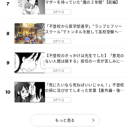
マザーを待っていた“魔の２年間”【前編】
コクリコ
「不登校から医学部進学」“ラップとフリー
スクール”でトンネルを脱して高校受験へ
〔元野球少年の実話〕
コクリコ
【不登校のきっかけは先生でした】「意見の
ない人間は損する」担任の一言が苦しみに…
《第１話》
コクリコ
「死にたいなら死ねばいいじゃん！」不登校
の姉に浴びせてしまった言葉【番外編・後
編】
コクリコ
もっと見る