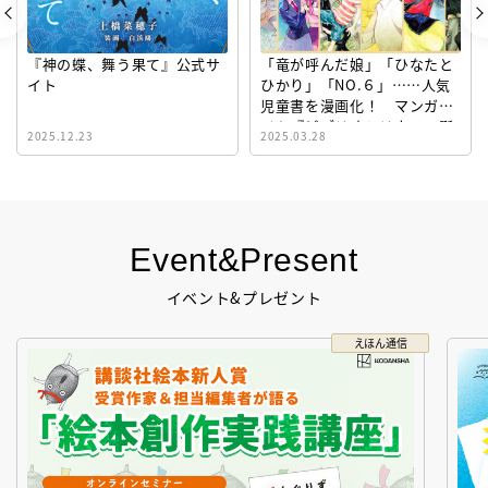
『神の蝶、舞う果て』公式サ
「竜が呼んだ娘」「ひなたと
イト
ひかり」「NO.６」……人気
児童書を漫画化！ マンガサ
イト『ビブリオシリウス』誕
2025.12.23
2025.03.28
生！
Event&Present
イベント&プレゼント
えほん通信