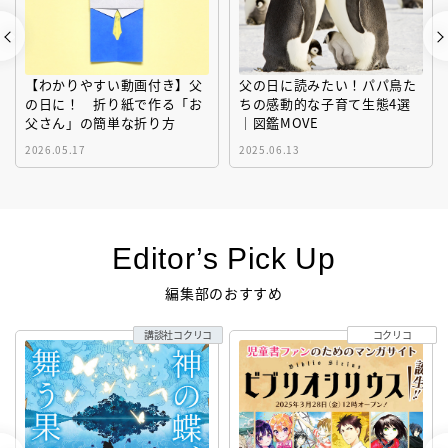
【わかりやすい動画付き】父
父の日に読みたい！パパ鳥た
の日に！ 折り紙で作る「お
ちの感動的な子育て生態4選
父さん」の簡単な折り方
｜図鑑MOVE
2026.05.17
2025.06.13
Editor’s Pick Up
編集部のおすすめ
講談社コクリコ
コクリコ