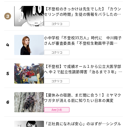
【不登校のきっかけは先生でした】「カウン
セリングの時間」生徒の情報をバラしたの
は…《第２話》
コクリコ
小中学校「不登校35万人」時代に 中川翔子
さんが審査委員長「不登校生動画甲子園
2026」が開催
コクリコ
【不登校】で成績オール１から公立大医学部
へ 中２で起立性調節障害「治るまで３年」の
診断 そのとき母は
コクリコ
【夏休みの宿題、まだ間に合う！】ミヤマク
ワガタが消える前に知りたい日本の異変
Aneひめ
「正社員になれば安心」のはずが…シングル