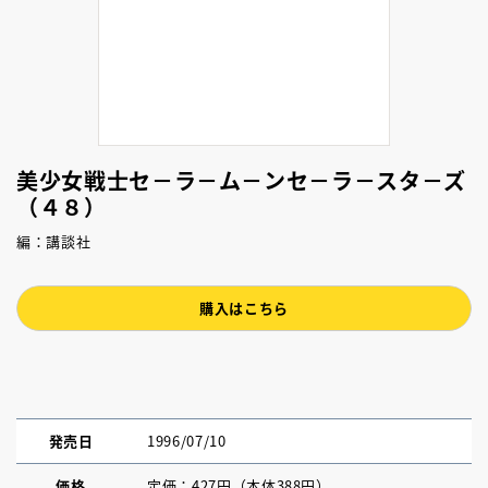
美少女戦士セ－ラ－ム－ンセ－ラ－スタ－ズ
（４８）
編：講談社
購入はこちら
発売日
1996/07/10
価格
定価：427円（本体388円）