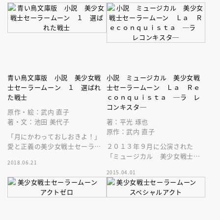
たちとともに聖なる戦いに挑
ちの前に、悪の手先があらわれ
む！
る－－。
青い鳥文庫版 小説 美少女戦
小説 ミュージカル 美少女戦
士セーラームーン １ 選ばれ
士セーラームーン Ｌａ Ｒｅ
た戦士
ｃｏｎｑｕｉｓｔａ ─ラ レ
コンキスタ─
原作・絵：武内 直子
著・文：池田 美代子
著：平光 琢也
原作：武内 直子
「月にかわっておしおきよ！」
愛と正義の美少女戦士セーラー
２０１３年９月に公演された
ムーンが悪と戦う。世代を超え
「ミュージカル 美少女戦士セ
2018.06.21
て愛される大ヒット漫画を完全
ーラームーン Ｌａ Ｒｅｃｏ
2015.04.01
ノベライズ！
ｎｑｕｉｓｔａ」の小説です。