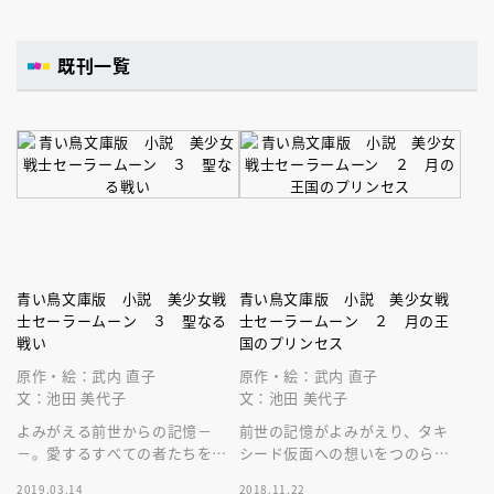
既刊一覧
青い鳥文庫版 小説 美少女戦
青い鳥文庫版 小説 美少女戦
士セーラームーン ３ 聖なる
士セーラームーン ２ 月の王
戦い
国のプリンセス
原作・絵：武内 直子
原作・絵：武内 直子
文：池田 美代子
文：池田 美代子
よみがえる前世からの記憶－
前世の記憶がよみがえり、タキ
－。愛するすべての者たちを守
シード仮面への想いをつのらせ
るため、うさぎはセーラー戦士
る月野うさぎ。そんなうさぎた
2019.03.14
2018.11.22