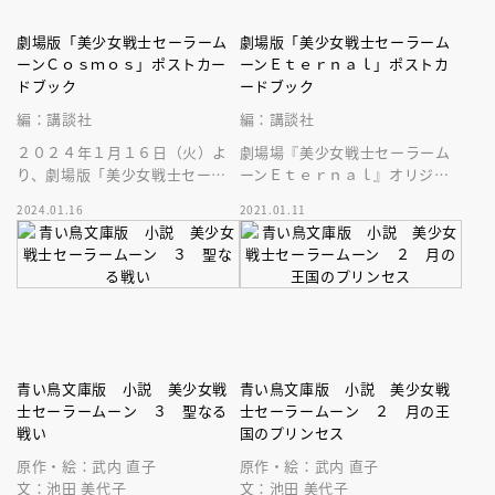
劇場版「美少女戦士セーラーム
劇場版「美少女戦士セーラーム
ーンＣｏｓｍｏｓ」ポストカー
ーンＥｔｅｒｎａｌ」ポストカ
ドブック
ードブック
編：講談社
編：講談社
２０２４年１月１６日（火）よ
劇場場『美少女戦士セーラーム
り、劇場版「美少女戦士セーラ
ーンＥｔｅｒｎａｌ』オリジナ
ームーンＣｏｓｍｏｓ」の豪華
ル画像による豪華大判ポストカ
2024.01.16
2021.01.11
ポストカードブックが発売中で
ードが２０枚！１０戦士はもち
す！
ろん名場面も
青い鳥文庫版 小説 美少女戦
青い鳥文庫版 小説 美少女戦
士セーラームーン ３ 聖なる
士セーラームーン ２ 月の王
戦い
国のプリンセス
原作・絵：武内 直子
原作・絵：武内 直子
文：池田 美代子
文：池田 美代子