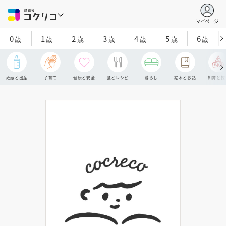
マイページ
0
1
2
3
4
5
6
歳
歳
歳
歳
歳
歳
歳
妊娠と出産
子育て
健康と安全
食とレシピ
暮らし
絵本とお話
知育と探