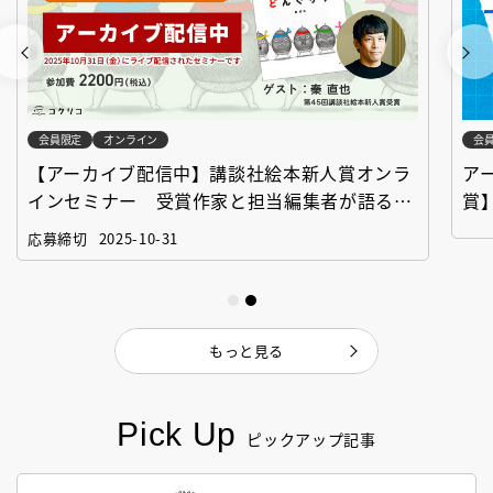
会員限定
オンライン
会
【アーカイブ配信中】講談社絵本新人賞オンラ
ア
インセミナー 受賞作家と担当編集者が語る
賞
「絵本創作実践講座」
作
応募締切
2025-10-31
もっと見る
Pick Up
ピックアップ記事