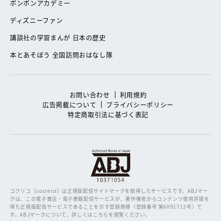
ボンボンアカデミー
ディズニーファン
講談社の学習まんが 日本の歴史
本とあそぼう 全国訪問おはなし隊
お問い合わせ
利用規約
広告掲載について
プライバシーポリシー
特定商取引法に基づく表記
コクリコ［cocreco］は正規版配信サイトマークを取得したサービスです。
ABJマー
クは、この電子書店・電子書籍配信サービスが、著作権者からコンテンツ使用許諾を
得た正規版配信サービスであることを示す登録商標（登録番号 第6091713号）で
す。ABJマークについて、詳しくはこちらを御覧ください。