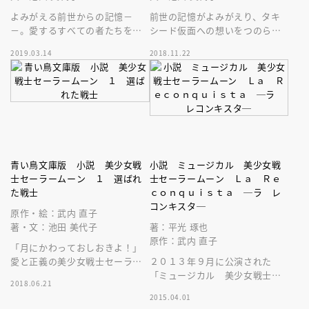
よみがえる前世からの記憶－
前世の記憶がよみがえり、タキ
－。愛するすべての者たちを守
シード仮面への想いをつのらせ
るため、うさぎはセーラー戦士
る月野うさぎ。そんなうさぎた
2019.03.14
2018.11.22
たちとともに聖なる戦いに挑
ちの前に、悪の手先があらわれ
む！
る－－。
青い鳥文庫版 小説 美少女戦
小説 ミュージカル 美少女戦
士セーラームーン １ 選ばれ
士セーラームーン Ｌａ Ｒｅ
た戦士
ｃｏｎｑｕｉｓｔａ ─ラ レ
コンキスタ─
原作・絵：武内 直子
著・文：池田 美代子
著：平光 琢也
原作：武内 直子
「月にかわっておしおきよ！」
愛と正義の美少女戦士セーラー
２０１３年９月に公演された
ムーンが悪と戦う。世代を超え
「ミュージカル 美少女戦士セ
2018.06.21
て愛される大ヒット漫画を完全
ーラームーン Ｌａ Ｒｅｃｏ
2015.04.01
ノベライズ！
ｎｑｕｉｓｔａ」の小説です。