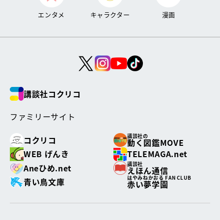
エンタメ
キャラクター
漫画
講談社コクリコ
ファミリーサイト
講談社の
コクリコ
動く図鑑MOVE
WEB げんき
TELEMAGA.net
講談社
Aneひめ.net
えほん通信
はやみねかおる FAN CLUB
青い鳥文庫
赤い夢学園