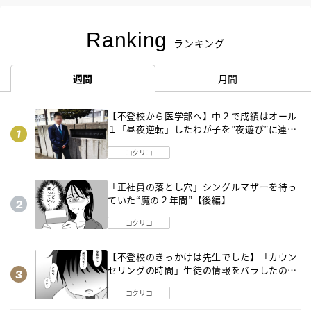
Ranking
ランキング
週間
月間
【不登校から医学部へ】中２で成績はオール
１「昼夜逆転」したわが子を”夜遊び”に連れ
出した母の気づき
コクリコ
「正社員の落とし穴」シングルマザーを待っ
ていた“魔の２年間”【後編】
コクリコ
【不登校のきっかけは先生でした】「カウン
セリングの時間」生徒の情報をバラしたの
は…《第２話》
コクリコ