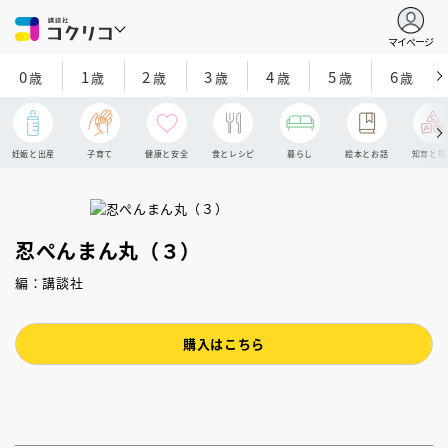
マイページ
0
1
2
3
4
5
6
歳
歳
歳
歳
歳
歳
歳
妊娠と出産
子育て
健康と安全
食とレシピ
暮らし
絵本とお話
知育と探
忍ぺんまん丸（３）
編：講談社
購入はこちら