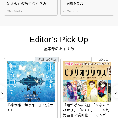
父さん」の簡単な折り方
｜図鑑MOVE
2026.05.17
2025.06.13
Editor’s Pick Up
編集部のおすすめ
講談社コクリコ
コクリコ
『神の蝶、舞う果て』公式サ
「竜が呼んだ娘」「ひなたと
イト
ひかり」「NO.６」……人気
児童書を漫画化！ マンガサ