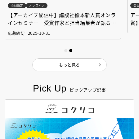
会員限定
オンライン
会
【アーカイブ配信中】講談社絵本新人賞オンラ
ア
インセミナー 受賞作家と担当編集者が語る
賞
「絵本創作実践講座」
作
応募締切
2025-10-31
もっと見る
Pick Up
ピックアップ記事