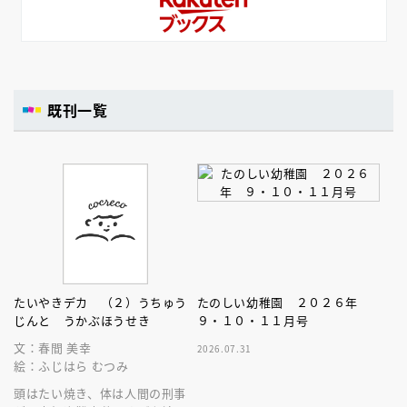
既刊一覧
たいやきデカ （２）うちゅう
たのしい幼稚園 ２０２６年
じんと うかぶほうせき
９・１０・１１月号
文：春間 美幸
2026.07.31
絵：ふじはら むつみ
頭はたい焼き、体は人間の刑事