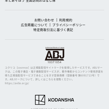
本とあそぼう 全国訪問おはなし隊
お問い合わせ
利用規約
広告掲載について
プライバシーポリシー
特定商取引法に基づく表記
コクリコ［cocreco］は正規版配信サイトマークを取得したサービスです。
ABJマー
クは、この電子書店・電子書籍配信サービスが、著作権者からコンテンツ使用許諾を
得た正規版配信サービスであることを示す登録商標（登録番号 第6091713号）で
す。ABJマークについて、詳しくはこちらを御覧ください。
https://aebs.or.jp/