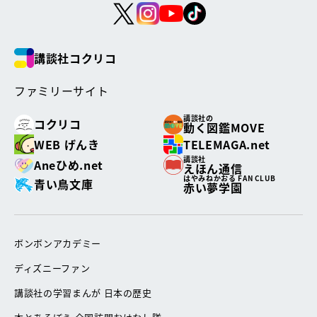
講談社コクリコ
ファミリーサイト
講談社の
コクリコ
動く図鑑MOVE
WEB げんき
TELEMAGA.net
講談社
Aneひめ.net
えほん通信
はやみねかおる FAN CLUB
青い鳥文庫
赤い夢学園
ボンボンアカデミー
ディズニーファン
講談社の学習まんが 日本の歴史