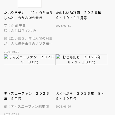
たいやきデカ （２）うちゅう
たのしい幼稚園 ２０２６年
じんと うかぶほうせき
９・１０・１１月号
文：春間 美幸
2026.07.31
絵：ふじはら むつみ
頭はたい焼き、体は人間の刑事
が、大福盗難事件のナゾを追
う！５歳から読めるエンタメ読
2026.10.29
み物の新シリーズ第２巻目。
ディズニーファン ２０２６
おともだち ２０２６年 ８・
年 ９月号
９・１０月号
編：ディズニーファン編集部
2026.06.26
2026.07.27