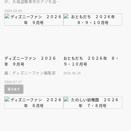
が、大福盗難事件のナゾを追
う！５歳から読めるエンタメ読
2026.10.29
み物の新シリーズ第２巻目。
ディズニーファン ２０２６
おともだち ２０２６年 ８・
年 ９月号
９・１０月号
編：ディズニーファン編集部
2026.06.26
2026.07.27
電子あり