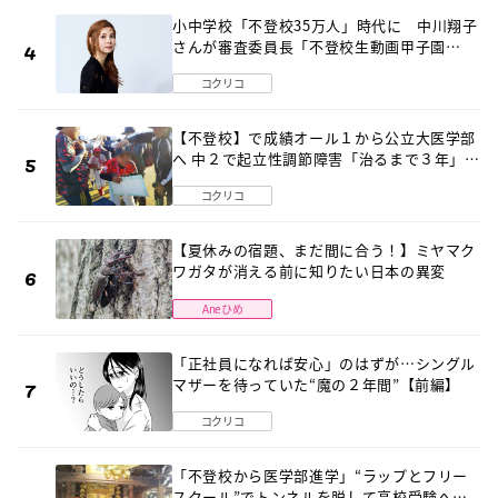
小中学校「不登校35万人」時代に 中川翔子
さんが審査委員長「不登校生動画甲子園
2026」が開催
コクリコ
【不登校】で成績オール１から公立大医学部
へ 中２で起立性調節障害「治るまで３年」の
診断 そのとき母は
コクリコ
【夏休みの宿題、まだ間に合う！】ミヤマク
ワガタが消える前に知りたい日本の異変
Aneひめ
「正社員になれば安心」のはずが…シングル
マザーを待っていた“魔の２年間”【前編】
コクリコ
「不登校から医学部進学」“ラップとフリー
スクール”でトンネルを脱して高校受験へ