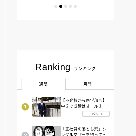
Ranking
ランキング
週間
月間
【不登校から医学部へ】
中２で成績はオール１
「昼夜逆転」したわが子
コクリコ
を”夜遊び”に連れ出した
母の気づき
「正社員の落とし穴」シ
ングルマザーを待ってい