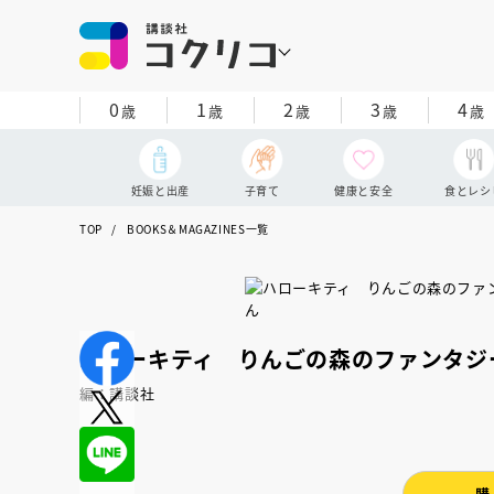
0
1
2
3
4
歳
歳
歳
歳
歳
妊娠と出産
子育て
健康と安全
食とレシ
TOP
BOOKS＆MAGAZINES一覧
ハローキティ りんごの森のファンタジ
編：講談社
購