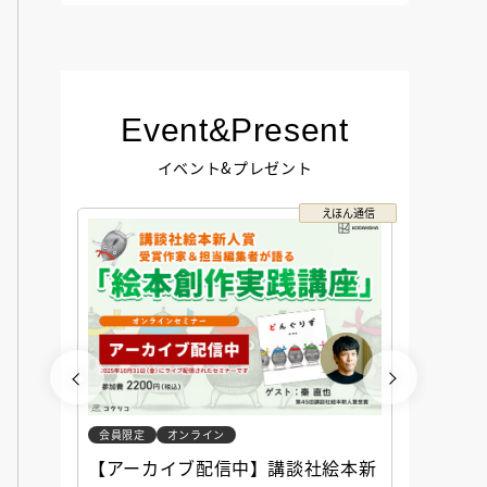
Event&Present
イベント&プレゼント
コクリコ
えほん通信
会員限定
オンライン
会員限定
談社児
【アーカイブ配信中】講談社絵本新
アーカ