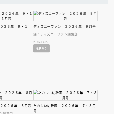
２０２６年 ９・１
ディズニーファン ２０２６年 ９月号
編：ディズニーファン編集部
2026.07.27
電子あり
えほん通信
ンライン
会員限定
オンライン
 ２０２６年 ８月号
たのしい幼稚園 ２０２６年 ７・８月
ブ配信中】講談社絵本新
アーカイブ配信中【第67回講
号
ン編集部