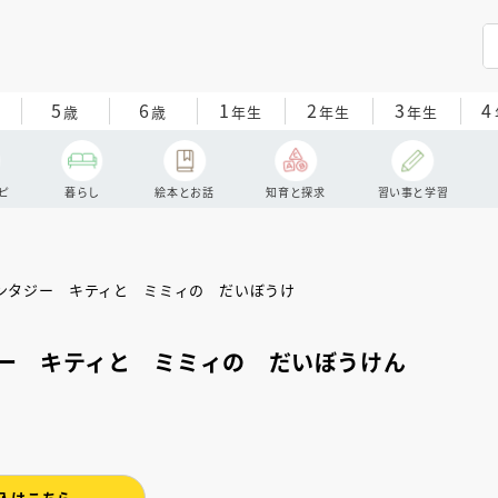
5
6
1
2
3
4
歳
歳
年生
年生
年生
ピ
暮らし
絵本とお話
知育と探求
習い事と学習
ー キティと ミミィの だいぼうけん
入はこちら