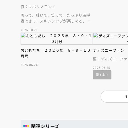
作：キボリノコンノ
吸って、吐いて、笑って。たっぷり深呼
吸できて、スキンシップが楽しめる、大
人気木彫作家、キボリノコンノ初のファ
2026.10.21
ーストブック。
おともだち ２０２６年 ８・９・１０
ディズニーファン
月号
編：ディズニーファ
2026.06.26
2026.06.25
電子あり
関連シリーズ