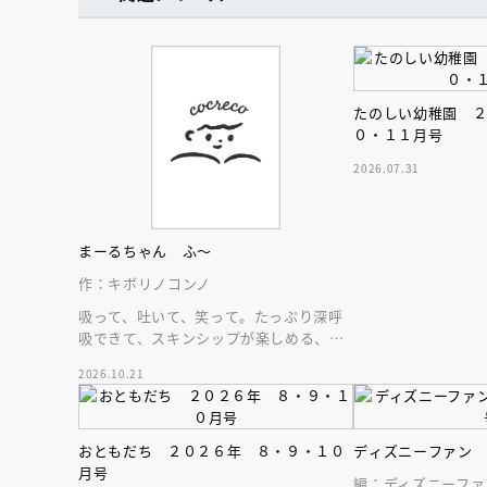
たのしい幼稚園 
０・１１月号
2026.07.31
まーるちゃん ふ～
作：キボリノコンノ
吸って、吐いて、笑って。たっぷり深呼
吸できて、スキンシップが楽しめる、大
人気木彫作家、キボリノコンノ初のファ
2026.10.21
ーストブック。
会員限定
オ
おともだち ２０２６年 ８・９・１０
ディズニーファン
【アーカイ
月号
編：ディズニーファ