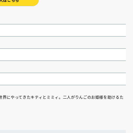
の世界にやってきたキティとミミィ。二人がりんごのお姫様を助けるた
（あさのあつこ）特設サ
フリースクールという選択
26年９月30日発売決定！
2026.03.31