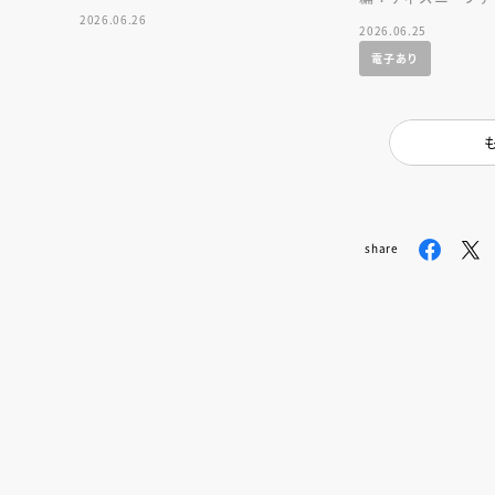
人賞オンラ
2026.06.26
2026.06.25
と担当編集
応募締切
202
電子あり
講座」
share