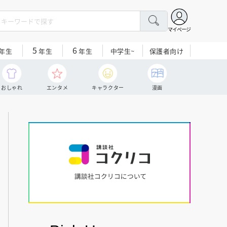
マイページ
5
6
中学生~
保護者向け
年生
年生
年生
おしゃれ
エンタメ
キャラクター
漫画