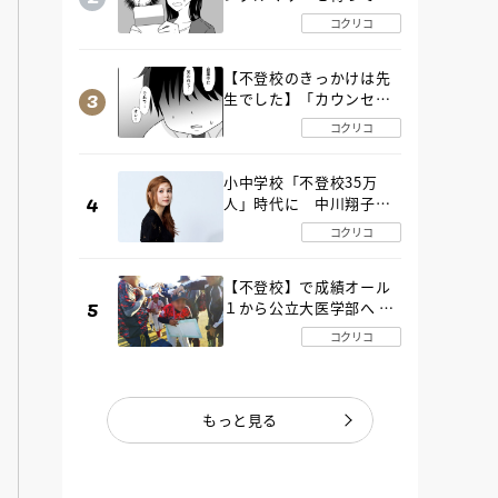
た“魔の２年間”【後編】
コクリコ
【不登校のきっかけは先
生でした】「カウンセリ
ングの時間」生徒の情報
コクリコ
をバラしたのは…《第２
話》
小中学校「不登校35万
人」時代に 中川翔子さ
んが審査委員長「不登校
コクリコ
生動画甲子園 2026」が開
催
【不登校】で成績オール
１から公立大医学部へ 中
２で起立性調節障害「治
コクリコ
るまで３年」の診断 その
とき母は
もっと見る