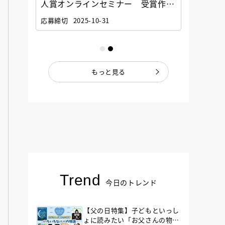
選考委
人賞オンラインセミナー 受賞作家
童文学
ナー」
と担当編集者が語る「絵本創作実践
員に聞
応募締切
2025-10-31
講座」
もっと見る
Trend
今日のトレンド
【父の日特集】子どもといっし
ょに読みたい「お父さんの物