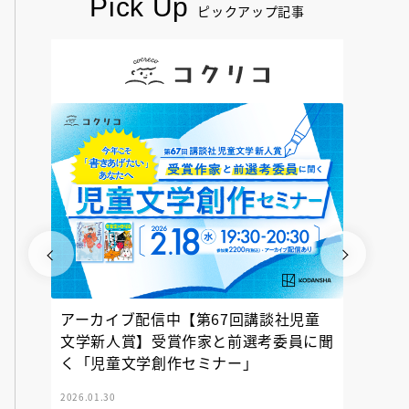
Pick Up
ピックアップ記事
アーカイブ配信中【第67回講談社児童
『神の
文学新人賞】受賞作家と前選考委員に聞
く「児童文学創作セミナー」
2026.01.30
2025.12.23