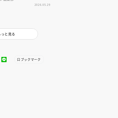
インセミナー 受賞作家
童文学新人賞】受賞作家と前
2026.05.29
者が語る「絵本創作実践
員に聞く「児童文学創作セミ
5-10-31
もっと見る
ブックマーク