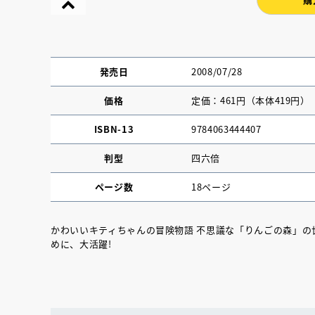
発売日
2008/07/28
価格
定価：461円（本体419円）
ISBN-13
9784063444407
判型
四六倍
ページ数
18ページ
かわいいキティちゃんの冒険物語 不思議な「りんごの森」
めに、大活躍!
『NO.６再会』
イト ＃４ 20
2025.02.17