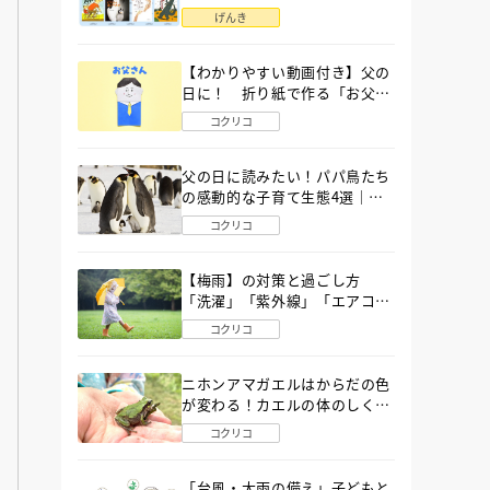
語」６選
げんき
【わかりやすい動画付き】父の
日に！ 折り紙で作る「お父さ
ん」の簡単な折り方
コクリコ
父の日に読みたい！パパ鳥たち
の感動的な子育て生態4選｜図
鑑MOVE
コクリコ
【梅雨】の対策と過ごし方
「洗濯」「紫外線」「エアコ
ン」「ゲリラ豪雨」…〔気象予
コクリコ
報士が完全ガイド〕
ニホンアマガエルはからだの色
が変わる！カエルの体のしくみ
から両生類の特ちょうまで図鑑
コクリコ
MOVEが解説！
「台風・大雨の備え」子どもと