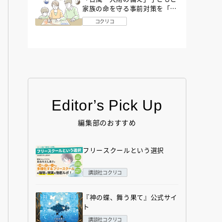
家族の命を守る事前対策を「防
災アドバイザー」が解説
コクリコ
Editor’s Pick Up
編集部のおすすめ
フリースクールという選択
講談社コクリコ
『神の蝶、舞う果て』公式サイ
ト
講談社コクリコ