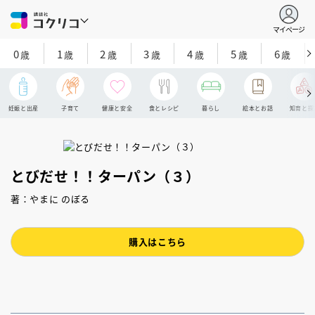
マイページ
0
1
2
3
4
5
6
歳
歳
歳
歳
歳
歳
歳
妊娠と出産
子育て
健康と安全
食とレシピ
暮らし
絵本とお話
知育と探
とびだせ！！ターパン（３）
著：やまに のぼる
購入はこちら