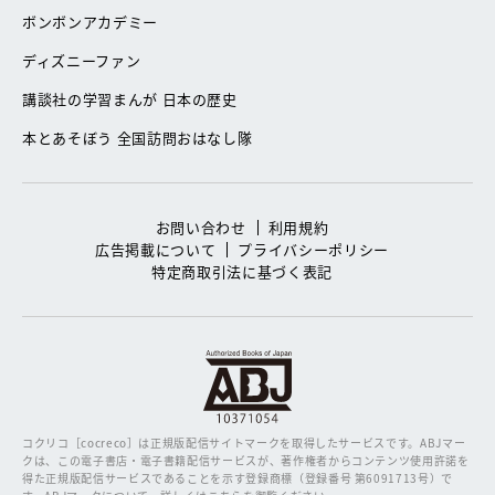
ボンボンアカデミー
ディズニーファン
講談社の学習まんが 日本の歴史
本とあそぼう 全国訪問おはなし隊
お問い合わせ
利用規約
広告掲載について
プライバシーポリシー
特定商取引法に基づく表記
コクリコ［cocreco］は正規版配信サイトマークを取得したサービスです。
ABJマー
クは、この電子書店・電子書籍配信サービスが、著作権者からコンテンツ使用許諾を
得た正規版配信サービスであることを示す登録商標（登録番号 第6091713号）で