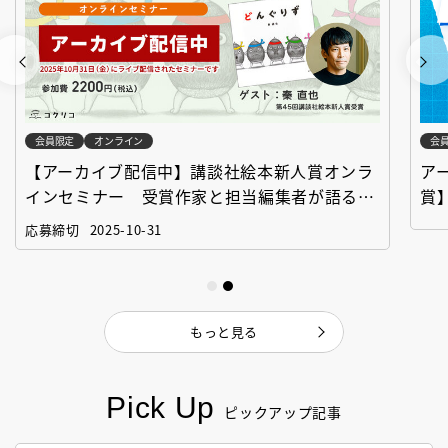
会員限定
オンライン
会
【アーカイブ配信中】講談社絵本新人賞オンラ
ア
インセミナー 受賞作家と担当編集者が語る
賞
「絵本創作実践講座」
作
応募締切
2025-10-31
もっと見る
Pick Up
ピックアップ記事