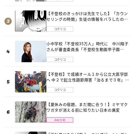
【不登校のきっかけは先生でした】「カウン
セリングの時間」生徒の情報をバラしたの
は…《第２話》
コクリコ
小中学校「不登校35万人」時代に 中川翔子
さんが審査委員長「不登校生動画甲子園
2026」が開催
コクリコ
【不登校】で成績オール１から公立大医学部
へ 中２で起立性調節障害「治るまで３年」の
診断 そのとき母は
コクリコ
【夏休みの宿題、まだ間に合う！】ミヤマク
ワガタが消える前に知りたい日本の異変
Aneひめ