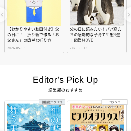
【わかりやすい動画付き】父
父の日に読みたい！パパ鳥た
の日に！ 折り紙で作る「お
ちの感動的な子育て生態4選
父さん」の簡単な折り方
｜図鑑MOVE
2026.05.17
2025.06.13
Editor’s Pick Up
編集部のおすすめ
講談社コクリコ
コクリコ