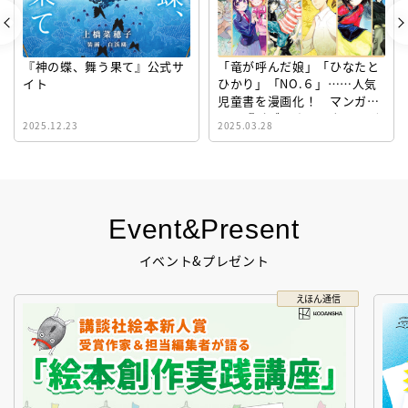
『神の蝶、舞う果て』公式サ
「竜が呼んだ娘」「ひなたと
イト
ひかり」「NO.６」……人気
児童書を漫画化！ マンガサ
イト『ビブリオシリウス』誕
2025.12.23
2025.03.28
生！
Event&Present
イベント&プレゼント
えほん通信