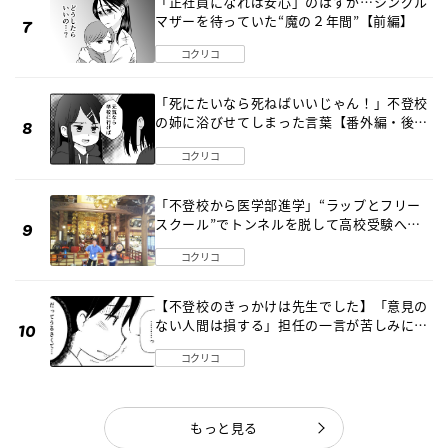
「正社員になれば安心」のはずが…シングル
マザーを待っていた“魔の２年間”【前編】
コクリコ
「死にたいなら死ねばいいじゃん！」不登校
の姉に浴びせてしまった言葉【番外編・後
編】
コクリコ
「不登校から医学部進学」“ラップとフリー
スクール”でトンネルを脱して高校受験へ
〔元野球少年の実話〕
コクリコ
【不登校のきっかけは先生でした】「意見の
ない人間は損する」担任の一言が苦しみに…
《第１話》
コクリコ
もっと見る