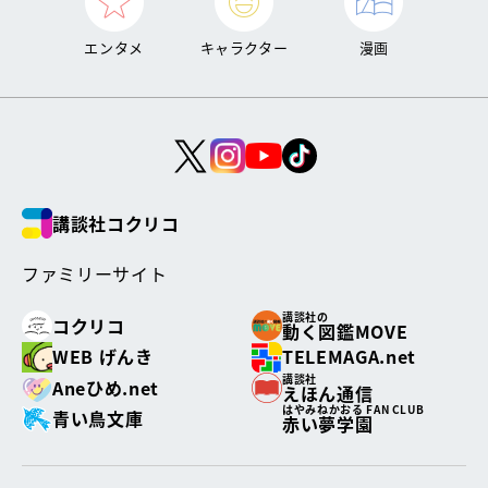
エンタメ
キャラクター
漫画
講談社コクリコ
ファミリーサイト
講談社の
コクリコ
動く図鑑MOVE
WEB げんき
TELEMAGA.net
講談社
Aneひめ.net
えほん通信
はやみねかおる FAN CLUB
青い鳥文庫
赤い夢学園