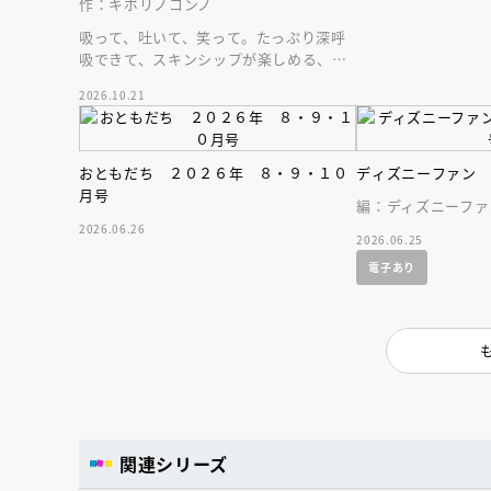
作：キボリノコンノ
吸って、吐いて、笑って。たっぷり深呼
吸できて、スキンシップが楽しめる、大
人気木彫作家、キボリノコンノ初のファ
2026.10.21
ーストブック。
おともだち ２０２６年 ８・９・１０
ディズニーファン
月号
編：ディズニーファ
2026.06.26
2026.06.25
電子あり
関連シリーズ