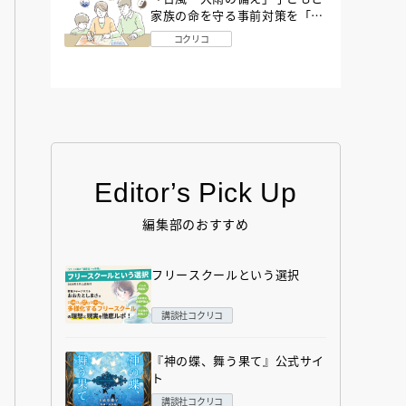
家族の命を守る事前対策を「防
災アドバイザー」が解説
コクリコ
Editor’s Pick Up
編集部のおすすめ
フリースクールという選択
講談社コクリコ
『神の蝶、舞う果て』公式サイ
ト
講談社コクリコ