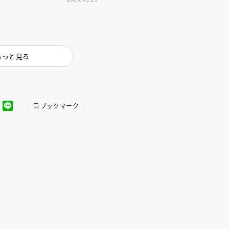
インセミナー 受賞作家
童文学新人賞】受賞作家と前
者が語る「絵本創作実践
員に聞く「児童文学創作セミ
5-10-31
もっと見る
ブックマーク