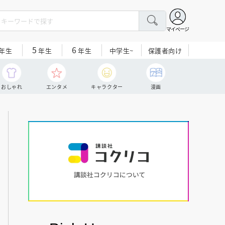
マイページ
5
6
中学生~
保護者向け
年生
年生
年生
おしゃれ
エンタメ
キャラクター
漫画