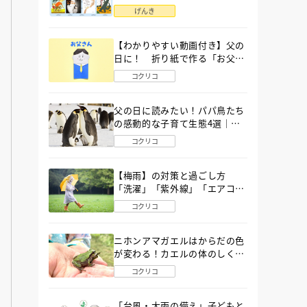
語」６選
げんき
【わかりやすい動画付き】父の
日に！ 折り紙で作る「お父さ
ん」の簡単な折り方
コクリコ
父の日に読みたい！パパ鳥たち
の感動的な子育て生態4選｜図
鑑MOVE
コクリコ
【梅雨】の対策と過ごし方
「洗濯」「紫外線」「エアコ
ン」「ゲリラ豪雨」…〔気象予
コクリコ
報士が完全ガイド〕
ニホンアマガエルはからだの色
が変わる！カエルの体のしくみ
から両生類の特ちょうまで図鑑
コクリコ
MOVEが解説！
「台風・大雨の備え」子どもと