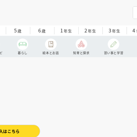
5
6
1
2
3
4
歳
歳
年生
年生
年生
ピ
暮らし
絵本とお話
知育と探求
習い事と学習
入はこちら