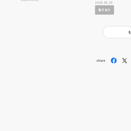
人賞オンラ
2026.06.25
と担当編集
電子あり
応募締切
202
講座」
share