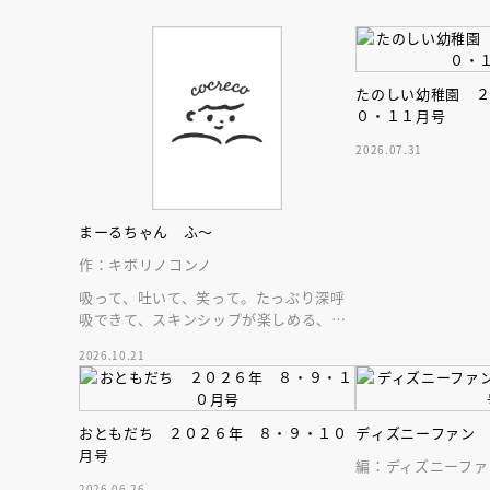
たのしい幼稚園 
０・１１月号
2026.07.31
まーるちゃん ふ～
作：キボリノコンノ
吸って、吐いて、笑って。たっぷり深呼
吸できて、スキンシップが楽しめる、大
人気木彫作家、キボリノコンノ初のファ
2026.10.21
ーストブック。
おともだち ２０２６年 ８・９・１０
ディズニーファン
会員限定
オ
月号
編：ディズニーファ
【アーカイ
2026.06.26