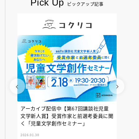
Pick Up
ピックアップ記事
アーカイブ配信中【第67回講談社児童
『神の
文学新人賞】受賞作家と前選考委員に聞
く「児童文学創作セミナー」
2026.01.30
2025.12.23