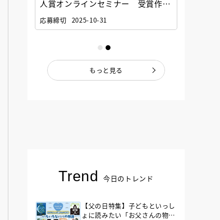
選考委
人賞オンラインセミナー 受賞作家
童文学
ナー」
と担当編集者が語る「絵本創作実践
員に聞
応募締切
2025-10-31
講座」
もっと見る
Trend
今日のトレンド
【父の日特集】子どもといっし
ょに読みたい「お父さんの物