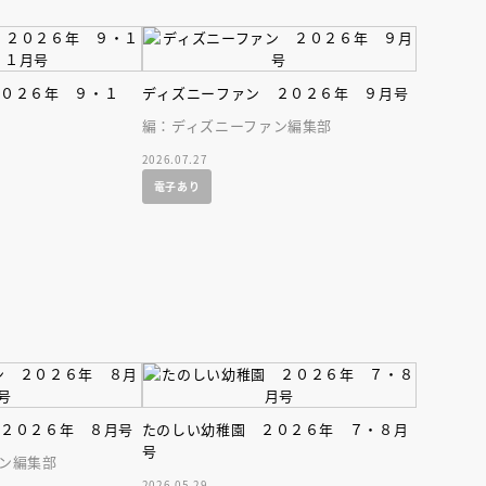
２０２６年 ９・１
ディズニーファン ２０２６年 ９月号
編：ディズニーファン編集部
2026.07.27
電子あり
えほん通信
 ２０２６年 ８月号
たのしい幼稚園 ２０２６年 ７・８月
ンライン
会員限定
オンライン
号
ン編集部
ブ配信中】講談社絵本新
アーカイブ配信中【第67回講
2026.05.29