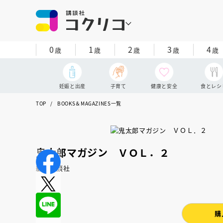
0
1
2
3
4
歳
歳
歳
歳
歳
妊娠と出産
子育て
健康と安全
食とレシ
TOP
BOOKS＆MAGAZINES一覧
鬼太郎マガジン ＶＯＬ．２
編：講談社
購