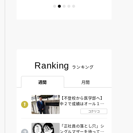
Ranking
ランキング
週間
月間
【不登校から医学部へ】
中２で成績はオール１
「昼夜逆転」したわが子
コクリコ
を”夜遊び”に連れ出した
母の気づき
「正社員の落とし穴」シ
ングルマザーを待ってい