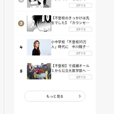
た“魔の２年間”【後編】
コクリコ
【不登校のきっかけは先
生でした】「カウンセリ
ングの時間」生徒の情報
コクリコ
をバラしたのは…《第２
話》
小中学校「不登校35万
人」時代に 中川翔子さ
んが審査委員長「不登校
コクリコ
生動画甲子園 2026」が開
催
【不登校】で成績オール
１から公立大医学部へ 中
２で起立性調節障害「治
コクリコ
るまで３年」の診断 その
とき母は
もっと見る