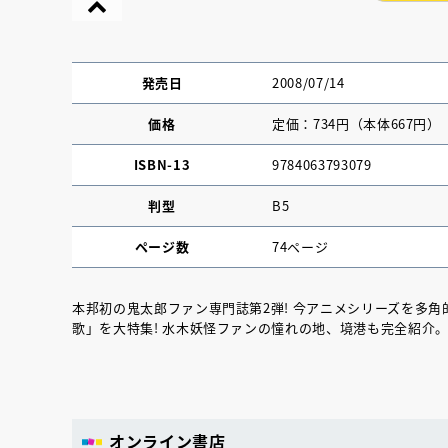
発売日
2008/07/14
価格
定価：734円（本体667円）
ISBN-13
9784063793079
判型
B5
ページ数
74ページ
本邦初の鬼太郎ファン専門誌第2弾! 今アニメシリーズを多角
歌」を大特集! 水木妖怪ファンの憧れの地、境港も完全紹介
『NO.６再会』
イト ＃４ 20
2025.02.17
オンライン書店