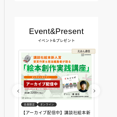
Event&Present
イベント&プレゼント
コクリコ
えほん通信
会員限定
オンライン
会員限定
談社児
【アーカイブ配信中】講談社絵本新
アーカ