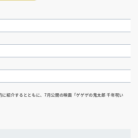
的に紹介するとともに、7月公開の映画「ゲゲゲの鬼太郎 千年呪い
。
（あさのあつこ）特設サ
フリースクールという選択
26年９月30日発売決定！
2026.03.31