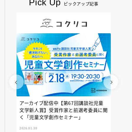
Pick Up
ピックアップ記事
アーカイブ配信中【第67回講談社児童
『神の
文学新人賞】受賞作家と前選考委員に聞
く「児童文学創作セミナー」
2026.01.30
2025.12.23