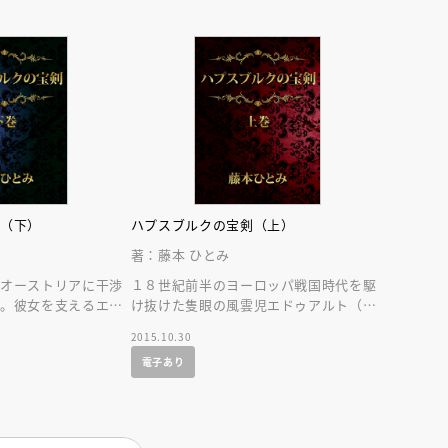
剣（下）
ハプスブルクの宝剣（上）
著：藤本 ひとみ
のオーストリアに干渉
１８世紀前半のヨーロッパ戦国時代を駆
強。彼女を支えるエド
け抜けた隻眼の風雲児エドゥアルト（エ
再生をダイナミックに
リヤーフー・ロートシルト）の波瀾に満
2015.10.30
ちた生涯。
電子あり