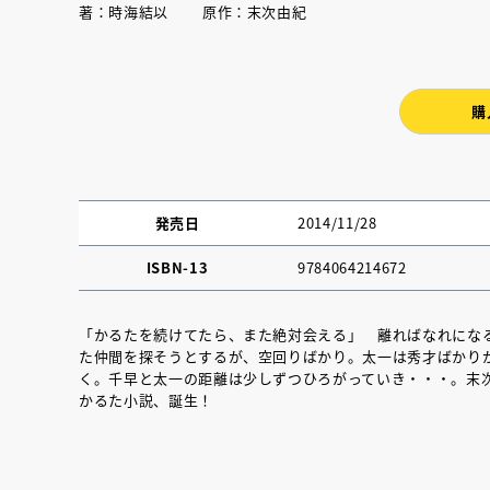
著：時海結以 原作：末次由紀
購
発売日
2014/11/28
ISBN-13
9784064214672
「かるたを続けてたら、また絶対会える」 離ればなれにな
た仲間を探そうとするが、空回りばかり。太一は秀才ばかり
く。千早と太一の距離は少しずつひろがっていき・・・。末
かるた小説、誕生！