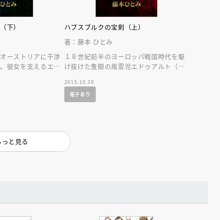
インセミナー 受賞作家
童文学新人賞】受賞作家と前
者が語る「絵本創作実践
員に聞く「児童文学創作セミ
5-10-31
剣（下）
ハプスブルクの宝剣（上）
著：藤本 ひとみ
のオーストリアに干渉
１８世紀前半のヨーロッパ戦国時代を駆
強。彼女を支えるエド
け抜けた隻眼の風雲児エドゥアルト（エ
再生をダイナミックに
リヤーフー・ロートシルト）の波瀾に満
2015.10.30
ちた生涯。
電子あり
もっと見る