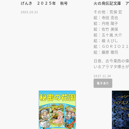
げんき ２０２５年 秋号
火の鳥伝記文庫 
その他：荒俣 宏
2025.10.31
絵：寺田 克也
絵：丹地 陽子
絵：佐竹 美保
絵：五十嵐 大介
絵：槇 えびし
絵：ＧＯＲＩＯ２
絵：藤原 徹司
日夜、古今東西の
いるアラマタ博士
の知られざる姿を
2017.11.24
電子あり
会員限定
オ
【アーカイ