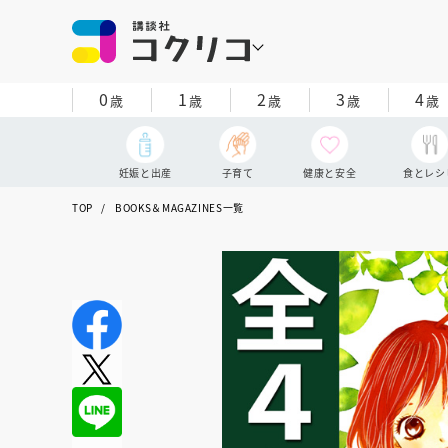
0
1
2
3
4
歳
歳
歳
歳
歳
妊娠と出産
子育て
健康と安全
食とレシ
TOP
BOOKS＆MAGAZINES一覧