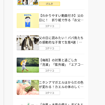
語」６選
げんき
【わかりやすい動画付き】父の
日に！ 折り紙で作る「お父さ
ん」の簡単な折り方
コクリコ
父の日に読みたい！パパ鳥たち
の感動的な子育て生態4選｜図
鑑MOVE
コクリコ
【梅雨】の対策と過ごし方
「洗濯」「紫外線」「エアコ
ン」「ゲリラ豪雨」…〔気象予
コクリコ
報士が完全ガイド〕
ニホンアマガエルはからだの色
が変わる！カエルの体のしくみ
から両生類の特ちょうまで図鑑
コクリコ
MOVEが解説！
「台風・大雨の備え」子どもと