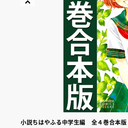
『NO.６再会』
イト ＃４ 20
小説ちはやふる中学生編 全４巻合本版
2025.02.17