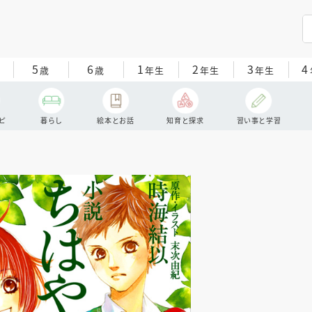
5
6
1
2
3
4
歳
歳
年生
年生
年生
ピ
暮らし
絵本とお話
知育と探求
習い事と学習