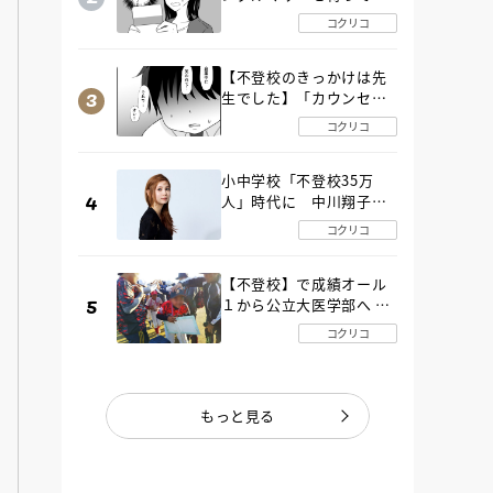
た“魔の２年間”【後編】
コクリコ
【不登校のきっかけは先
生でした】「カウンセリ
ングの時間」生徒の情報
コクリコ
をバラしたのは…《第２
話》
小中学校「不登校35万
人」時代に 中川翔子さ
んが審査委員長「不登校
コクリコ
生動画甲子園 2026」が開
催
【不登校】で成績オール
１から公立大医学部へ 中
２で起立性調節障害「治
コクリコ
るまで３年」の診断 その
とき母は
もっと見る