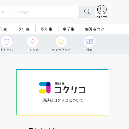
マイページ
5
6
中学生~
保護者向け
年生
年生
年生
おしゃれ
エンタメ
キャラクター
漫画