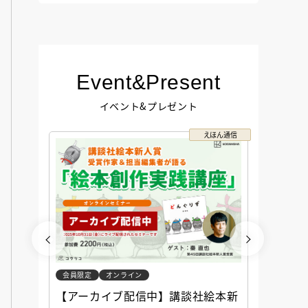
Event&Present
イベント&プレゼント
コクリコ
えほん通信
会員限定
オンライン
会員限定
談社児
【アーカイブ配信中】講談社絵本新
アーカ