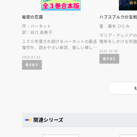
人賞オンラ
と担当編集
応募締切
202
講座」
秘密の花園
ハプスブルクの宝
作：バーネット
著：藤本 ひとみ
訳：谷口 由美子
マリア・テレジア
１００年愛され続けるバーネットの最高
戦争をしかける列
傑作を、読みやすい新訳、美しい挿し絵
ゥアルトの挫折と
2015.10.30
で。青い鳥文庫版全３巻の合本版です。
描く完結編！
2016.07.22
電子あり
電子あり
関連シリーズ