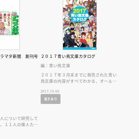
アラマタ新聞 創刊号
２０１７青い鳥文庫カタログ
編：青い鳥文庫
２０１７年３月末までに発売された青い
鳥文庫の内容がすべてわかる、オールカ
ラーの総カタログです。読みたい本が必
2017.10.06
ず見つかります！
電子あり
１
偉人について研究して
が、１１人の偉人たち
大発表します！