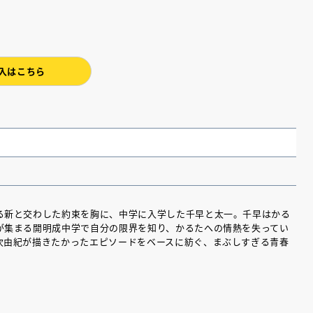
入はこちら
る新と交わした約束を胸に、中学に入学した千早と太一。千早はかる
が集まる開明成中学で自分の限界を知り、かるたへの情熱を失ってい
次由紀が描きたかったエピソードをベースに紡ぐ、まぶしすぎる青春