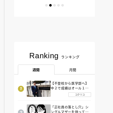
Ranking
ランキング
週間
月間
【不登校から医学部へ】
中２で成績はオール１
「昼夜逆転」したわが子
コクリコ
を”夜遊び”に連れ出した
母の気づき
「正社員の落とし穴」シ
ングルマザーを待ってい