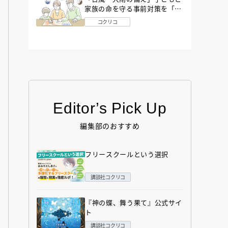
家族の命を守る事前対策を「防
災アドバイザー」が解説
コクリコ
Editor’s Pick Up
編集部のおすすめ
フリースクールという選択
講談社コクリコ
『神の蝶、舞う果て』公式サイ
ト
講談社コクリコ