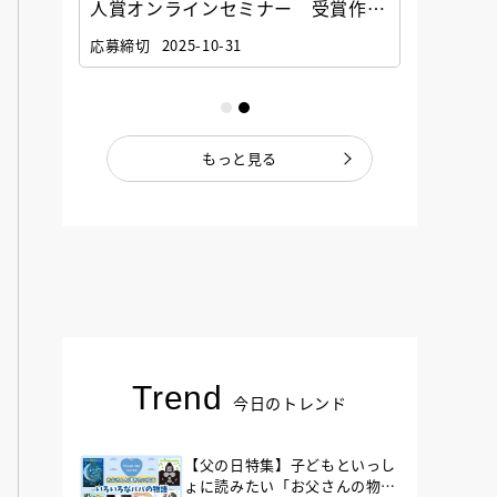
選考委
人賞オンラインセミナー 受賞作家
童文学
ナー」
と担当編集者が語る「絵本創作実践
員に聞
応募締切
2025-10-31
講座」
もっと見る
Trend
今日のトレンド
【父の日特集】子どもといっし
ょに読みたい「お父さんの物