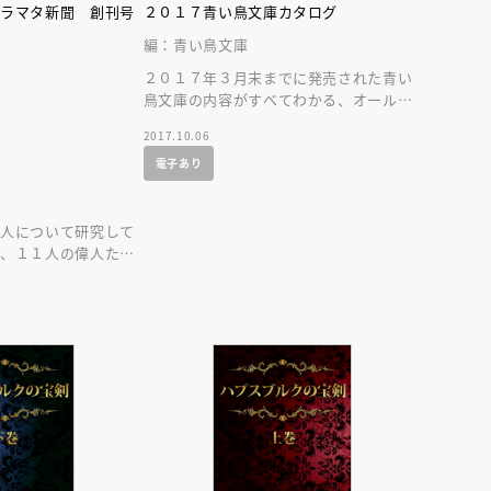
アラマタ新聞 創刊号
２０１７青い鳥文庫カタログ
編：青い鳥文庫
２０１７年３月末までに発売された青い
鳥文庫の内容がすべてわかる、オールカ
ラーの総カタログです。読みたい本が必
2017.10.06
ず見つかります！
電子あり
１
えほん通信
偉人について研究して
が、１１人の偉人たち
大発表します！
ンライン
会員限定
オンライン
ブ配信中】講談社絵本新
アーカイブ配信中【第67回講