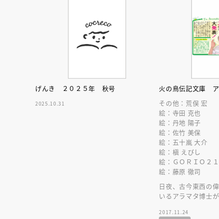
げんき ２０２５年 秋号
火の鳥伝記文庫 
その他：荒俣 宏
2025.10.31
絵：寺田 克也
絵：丹地 陽子
絵：佐竹 美保
絵：五十嵐 大介
絵：槇 えびし
絵：ＧＯＲＩＯ２
絵：藤原 徹司
日夜、古今東西の
いるアラマタ博士
の知られざる姿を
2017.11.24