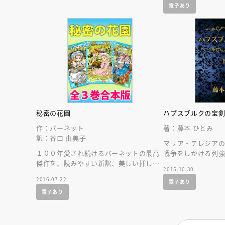
電子あり
秘密の花園
ハプスブルクの宝
作：バーネット
著：藤本 ひとみ
訳：谷口 由美子
マリア・テレジア
１００年愛され続けるバーネットの最高
戦争をしかける列
傑作を、読みやすい新訳、美しい挿し絵
ゥアルトの挫折と
2015.10.30
で。青い鳥文庫版全３巻の合本版です。
描く完結編！
2016.07.22
電子あり
電子あり