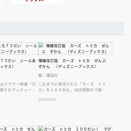
ち７３だい シールあ
増補改訂版 カーズ トミカ ぜんぶ
ブックス）
ずかん （ディズニーブックス）
編：講談社
ー＆ピクサー映画『カ
これまでに発売された「カーズ トミ
場するマックィーン
カ」を１８９台も、ほぼ実物大で掲
一緒に楽しく遊べるシ
載！ 見ているだけで映画『カーズ』の
2025.03.03
世界を旅できます！