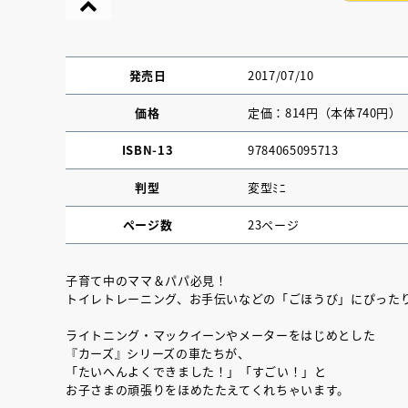
発売日
2017/07/10
価格
定価：814円（本体740円）
ISBN-13
9784065095713
判型
変型ﾐﾆ
ページ数
23ページ
子育て中のママ＆パパ必見！
トイレトレーニング、お手伝いなどの「ごほうび」にぴったり
『NO.６再会』
ライトニング・マックイーンやメーターをはじめとした
イト ＃４ 20
『カーズ』シリーズの車たちが、
「たいへんよくできました！」「すごい！」と
お子さまの頑張りをほめたたえてくれちゃいます。
2025.02.17