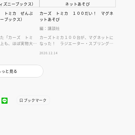
ズ トミカ ぜんぶ
カーズ トミカ １００だい！ マグネ
ニーブックス）
ットあそび
編：講談社
れた「カーズ トミ
カーズトミカ１００台が、マグネットに
以上も、ほぼ実物大で
なった！ ラジエーター・スプリングス
け、映画『カーズ』
などのジオラマセットに貼ってはがして
2020.12.14
！
楽しく遊べます！
えほん通信
もっと見る
ブックマーク
ンライン
会員限定
オンライン
ブ配信中】講談社絵本新
アーカイブ配信中【第67回講