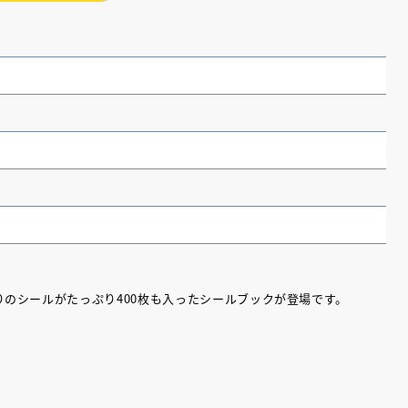
のシールがたっぷり400枚も入ったシールブックが登場です。
（あさのあつこ）特設サ
フリースクールという選択
26年９月30日発売決定！
2026.03.31