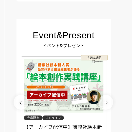
Event&Present
イベント&プレゼント
コクリコ
えほん通信
会員限定
オンライン
会員限定
談社児
【アーカイブ配信中】講談社絵本新
アーカ