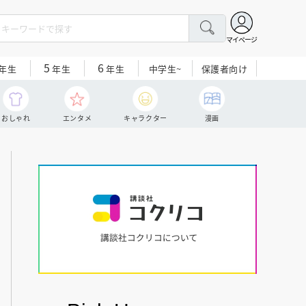
マイページ
5
6
中学生~
保護者向け
年生
年生
年生
おしゃれ
エンタメ
キャラクター
漫画