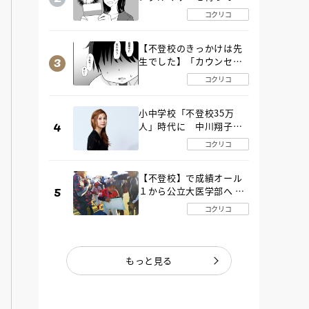
た“魔の２年間”【後編】
コクリコ
【不登校のきっかけは先
生でした】「カウンセリ
ングの時間」生徒の情報
コクリコ
をバラしたのは…《第２
話》
小中学校「不登校35万
人」時代に 中川翔子さ
んが審査委員長「不登校
コクリコ
生動画甲子園 2026」が開
催
【不登校】で成績オール
１から公立大医学部へ 中
２で起立性調節障害「治
コクリコ
るまで３年」の診断 その
とき母は
もっと見る