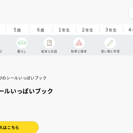
5
6
1
2
3
4
歳
歳
年生
年生
年生
ピ
暮らし
絵本とお話
知育と探求
習い事と学習
ールいっぱいブック
入はこちら