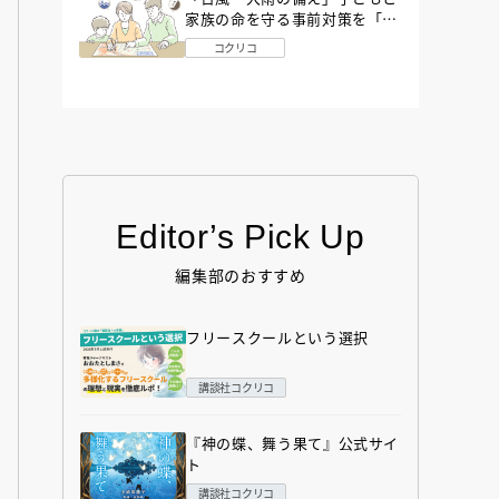
家族の命を守る事前対策を「防
災アドバイザー」が解説
コクリコ
Editor’s Pick Up
編集部のおすすめ
フリースクールという選択
講談社コクリコ
『神の蝶、舞う果て』公式サイ
ト
講談社コクリコ