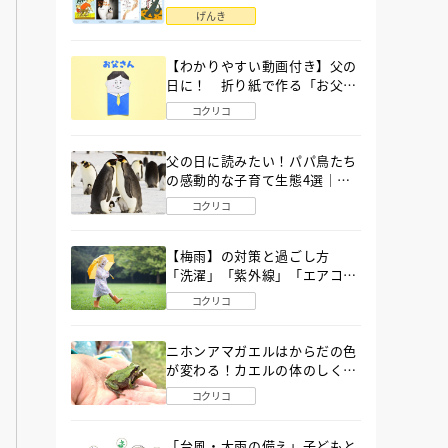
語」６選
げんき
【わかりやすい動画付き】父の
日に！ 折り紙で作る「お父さ
ん」の簡単な折り方
コクリコ
父の日に読みたい！パパ鳥たち
の感動的な子育て生態4選｜図
鑑MOVE
コクリコ
【梅雨】の対策と過ごし方
「洗濯」「紫外線」「エアコ
ン」「ゲリラ豪雨」…〔気象予
コクリコ
報士が完全ガイド〕
ニホンアマガエルはからだの色
が変わる！カエルの体のしくみ
から両生類の特ちょうまで図鑑
コクリコ
MOVEが解説！
「台風・大雨の備え」子どもと