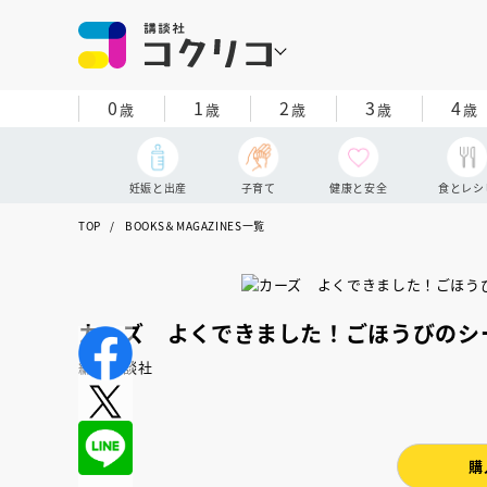
0
1
2
3
4
歳
歳
歳
歳
歳
妊娠と出産
子育て
健康と安全
食とレシ
TOP
BOOKS＆MAGAZINES一覧
カーズ よくできました！ごほうびのシ
編：講談社
購