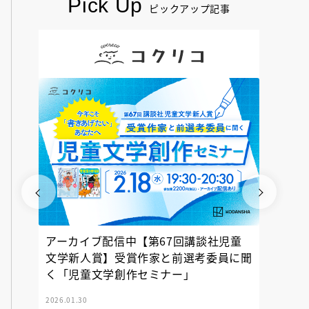
Pick Up
ピックアップ記事
アーカイブ配信中【第67回講談社児童
『神の
文学新人賞】受賞作家と前選考委員に聞
く「児童文学創作セミナー」
2026.01.30
2025.12.23