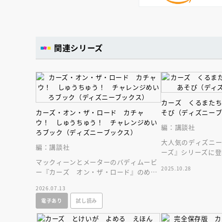
関連シリーズ
カーズ くるまた
カーズ・オン・ザ・ロード カチャ
そび（ディズニー
ウ！ しゅうちゅう！ チャレンジめい
編：講談社
ろブック（ディズニーブックス）
大人気のディズニ
編：講談社
ーズ』シリーズに登
マックィーンとメーターのバディムービ
とその仲間たちと
2025.10.28
ー『カーズ オン・ザ・ロード』のめい
ールブックです。
ろが登場！ うまく通れるかな？ チャ
2026.07.13
レンジしよう！
電子あり
試し読み