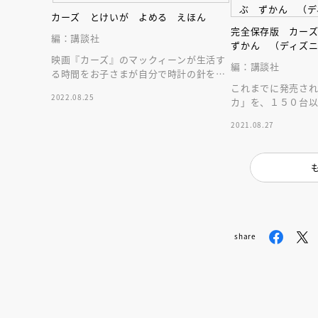
カーズ とけいが よめる えほん
完全保存版 カー
編：講談社
ずかん （ディズ
映画『カーズ』のマックィーンが生活す
編：講談社
る時間をお子さまが自分で時計の針を動
これまでに発売さ
かす練習することで、時計が読めるよう
2022.08.25
カ」を、１５０台
になる絵本です！
掲載！ 見ているだ
2021.08.27
の世界を旅できる
share
会員限定
オ
【アーカイ