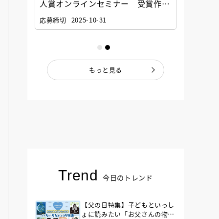
選考委
人賞オンラインセミナー 受賞作家
童文学
ナー」
と担当編集者が語る「絵本創作実践
員に聞
応募締切
2025-10-31
講座」
もっと見る
Trend
今日のトレンド
【父の日特集】子どもといっし
ょに読みたい「お父さんの物