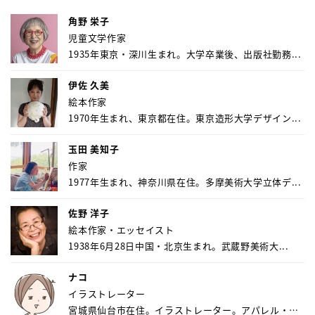
角野 栄子
児童文学作家
1935年東京・深川生まれ。大学卒業後、出版社勤務...
伊佐 久美
絵本作家
1970年生まれ、東京都在住。東京造形大学デザイン...
玉田 美知子
作家
1977年生まれ、神奈川県在住。多摩美術大学立体デ...
佐野 洋子
絵本作家・エッセイスト
1938年6月28日中国・北京生まれ。武蔵野美術大...
ナコ
イラストレーター
宮城県仙台市在住。イラストレーター。アパレル・キ