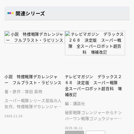
関連シリーズ
小説 特捜戦隊デカレンジャ
テレビマガジン デラックス２
ー フルブラスト・ラビリンス
６８ 決定版 スーパー戦隊
全スーパーロボット超百科 増
著・原作：塚田 英明
補改訂
スーパー戦隊シリーズ屈指の人
編：講談社
気作、特捜戦隊デカレンジャー
が、小説になって登場！ バン
秘密戦隊ゴレンジャーからナン
2026.11.30
に、メンバーにまた会える！
バーワン戦隊ゴジュウジャーま
で、全スーパー５０戦隊の超メ
2025.06.11
カと巨大ロボットが結集した決