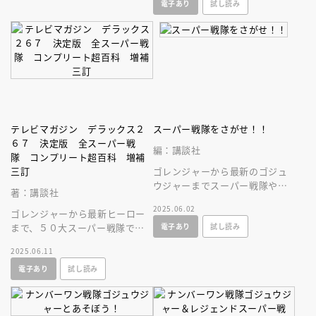
電子あり
試し読み
定版！
テレビマガジン デラックス２
スーパー戦隊をさがせ！！
６７ 決定版 全スーパー戦
編：講談社
隊 コンプリート超百科 増補
三訂
ゴレンジャーから最新のゴジュ
ウジャーまでスーパー戦隊や怪
著：講談社
人が、ジオラマやイラストに隠
2025.06.02
ゴレンジャーから最新ヒーロー
れているぞ。大人から子供まで
電子あり
試し読み
まで、５０大スーパー戦隊でか
楽しめる１冊
つやくする戦士、メカ、巨大ロ
2025.06.11
ボットが超集合！
電子あり
試し読み