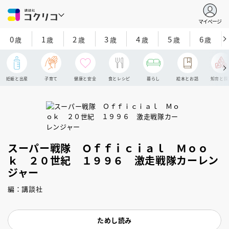
マイページ
0
1
2
3
4
5
6
歳
歳
歳
歳
歳
歳
歳
妊娠と出産
子育て
健康と安全
食とレシピ
暮らし
絵本とお話
知育と探
スーパー戦隊 Ｏｆｆｉｃｉａｌ Ｍｏｏ
ｋ ２０世紀 １９９６ 激走戦隊カーレン
ジャー
編：講談社
ためし読み