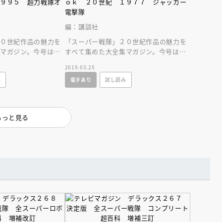
１９９５ 超力戦隊オ
ｏｋ ２０世紀 １９７７ ジャッカー
電撃隊
編：講談社
２０世紀作品の魅力を
「スーパー戦隊」２０世紀作品の魅力を
マガジン。今号は、
すべて集めた大全集マガジン。今号は、
力戦隊オーレンジャ
１９７７年の「ジャッカー電撃隊」を特
2019.03.25
集！
み
電子あり
試し読み
えほん通信
もっと見る
ンライン
会員限定
オンライン
ブ配信中】講談社絵本新
アーカイブ配信中【第67回講