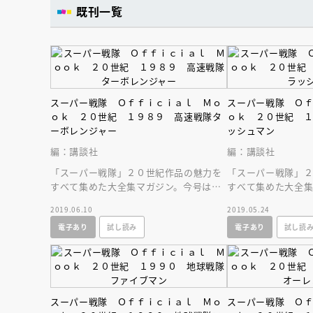
既刊一覧
スーパー戦隊 Ｏｆｆｉｃｉａｌ Ｍｏ
スーパー戦隊 Ｏ
ｏｋ ２０世紀 １９８９ 高速戦隊タ
ｏｋ ２０世紀 
ーボレンジャー
ッシュマン
編：講談社
編：講談社
「スーパー戦隊」２０世紀作品の魅力を
「スーパー戦隊」
すべて集めた大全集マガジン。今号は、
すべて集めた大全集
１９８９年の「高速戦隊ターボレンジャ
１９８６年の「超
2019.06.10
2019.05.24
ー」を特集！
を特集！
電子あり
試し読み
電子あり
試し読
スーパー戦隊 Ｏｆｆｉｃｉａｌ Ｍｏ
スーパー戦隊 Ｏ