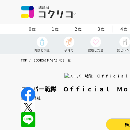
0
1
2
3
4
歳
歳
歳
歳
歳
妊娠と出産
子育て
健康と安全
食とレシ
TOP
BOOKS＆MAGAZINES一覧
スーパー戦隊 Ｏｆｆｉｃｉａｌ Ｍｏ
編：講談社
購