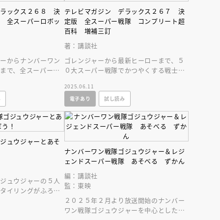
インセミナー 受賞作家
童文学新人賞】受賞作家と前
デラックス２６８ 決
テレビマガジン デラックス２６７ 決
者が語る「絵本創作実践
員に聞く「児童文学創作セミ
5-10-31
隊 全スーパーロボッ
定版 全スーパー戦隊 コンプリート超
訂
百科 増補三訂
著：講談社
ャーからナンバーワン
ゴレンジャーから最新ヒーローまで、５
まで、全スーパー５
０大スーパー戦隊でかつやくする戦士、
巨大ロボットが結集し
メカ、巨大ロボットが超集合！
2025.06.11
み
電子あり
試し読み
ゴジュウジャーとあそ
ナンバーワン戦隊ゴジュウジャー＆レジ
ェンドスーパー戦隊 あそべる ずかん
編：講談社
ゴジュウジャーの５人
監：東映
ンタイリングがふろく
リジナルデザインだ
２０２５年２月より放送開始のナンバー
ワン戦隊ゴジュウジャーを中心とした、
スーパー戦隊のことを知り、遊ぶ絵本で