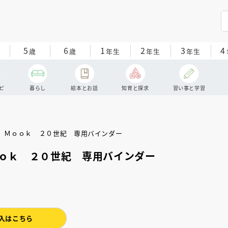
5
6
1
2
3
4
歳
歳
年生
年生
年生
ピ
暮らし
絵本とお話
知育と探求
習い事と学習
ｏｋ ２０世紀 専用バインダー
入はこちら