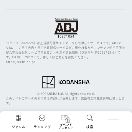
コクリコ［cocreco］は正規版配信サイトマークを取得したサービスです。
ABJマー
クは、この電子書店・電子書籍配信サービスが、著作権者からコンテンツ使用許諾を
得た正規版配信サービスであることを示す登録商標（登録番号 第6091713号）で
す。ABJマークについて、詳しくはこちらを御覧ください。
https://aebs.or.jp/
© KODANSHA Ltd. All rights reserved.
このサイトのデータの著作権は講談社が保有します。無断複製転載放送等は禁止しま
す。
イベント
ジャンル
ランキング
検索
プレゼント