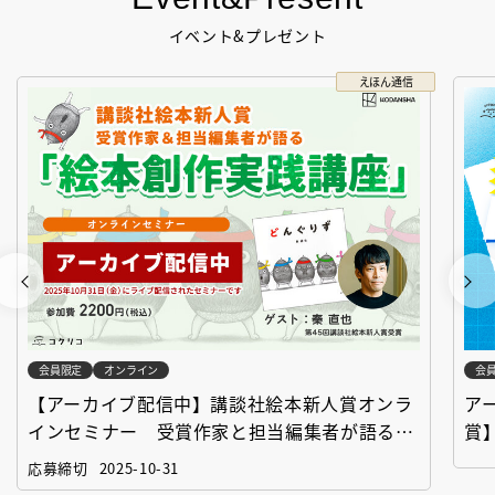
イベント&プレゼント
えほん通信
会員限定
オンライン
会
【アーカイブ配信中】講談社絵本新人賞オンラ
ア
インセミナー 受賞作家と担当編集者が語る
賞
「絵本創作実践講座」
作
応募締切
2025-10-31