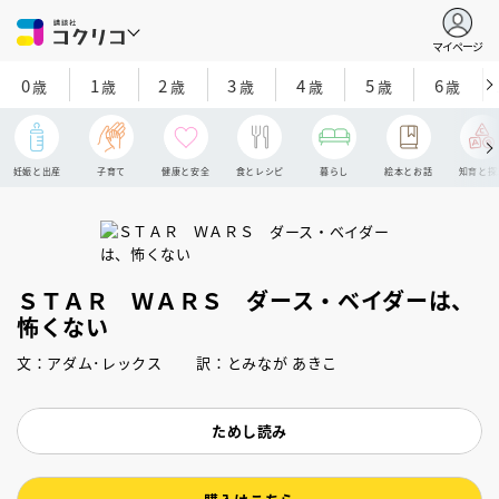
マイページ
0
1
2
3
4
5
6
歳
歳
歳
歳
歳
歳
歳
妊娠と出産
子育て
健康と安全
食とレシピ
暮らし
絵本とお話
知育と探
ＳＴＡＲ ＷＡＲＳ ダース・ベイダーは、
怖くない
文：アダム･レックス 訳：とみなが あきこ
ためし読み