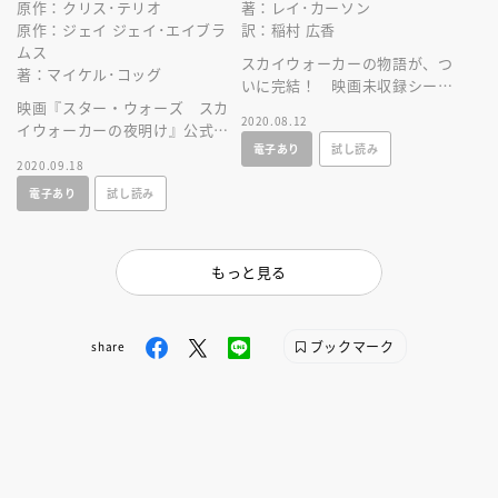
原作：クリス･テリオ
著：レイ･カーソン
原作：ジェイ ジェイ･エイブラ
訳：稲村 広香
ムス
スカイウォーカーの物語が、つ
著：マイケル･コッグ
いに完結！ 映画未収録シーン
映画『スター・ウォーズ スカ
も満載。ファン必携ノベライ
2020.08.12
イウォーカーの夜明け』公式ジ
ズ！
電子あり
試し読み
ュニア・ノベル。本当のクライ
2020.09.18
マックスがここにある！
電子あり
試し読み
もっと見る
ブックマーク
share