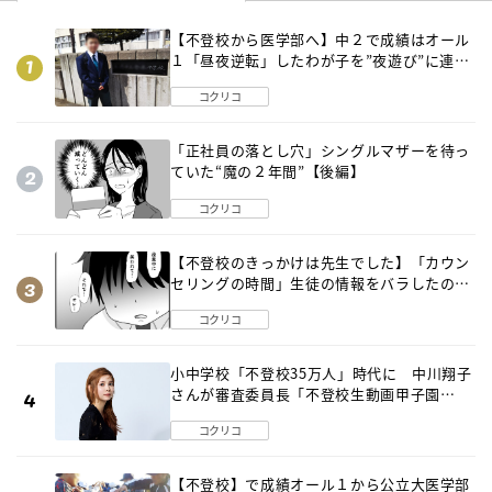
【不登校から医学部へ】中２で成績はオール
１「昼夜逆転」したわが子を”夜遊び”に連れ
出した母の気づき
コクリコ
「正社員の落とし穴」シングルマザーを待っ
ていた“魔の２年間”【後編】
コクリコ
【不登校のきっかけは先生でした】「カウン
セリングの時間」生徒の情報をバラしたの
は…《第２話》
コクリコ
小中学校「不登校35万人」時代に 中川翔子
さんが審査委員長「不登校生動画甲子園
2026」が開催
コクリコ
【不登校】で成績オール１から公立大医学部