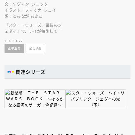
文：ケヴィン･シニック
イラスト：フィオナ･シェイ
訳：とみなが あきこ
『スター・ウォーズ／最後のジ
ェダイ』で、レイが特訓してい
るさなか、島の片方では、ふし
2018.04.27
ぎな友情が芽生えていた……。
電子あり
試し読み
関連シリーズ