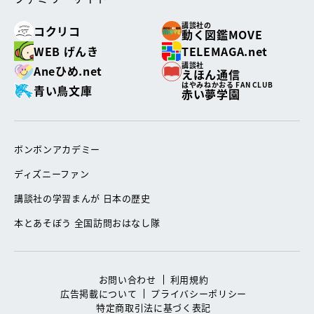
講談社の
コクリコ
動く図鑑MOVE
WEB げんき
TELEMAGA.net
講談社
Aneひめ.net
えほん通信
はやみねかおる FAN CLUB
青い鳥文庫
赤い夢学園
ボンボンアカデミー
ディズニーファン
講談社の学習まんが 日本の歴史
本とあそぼう 全国訪問おはなし隊
お問い合わせ
利用規約
広告掲載について
プライバシーポリシー
特定商取引法に基づく表記