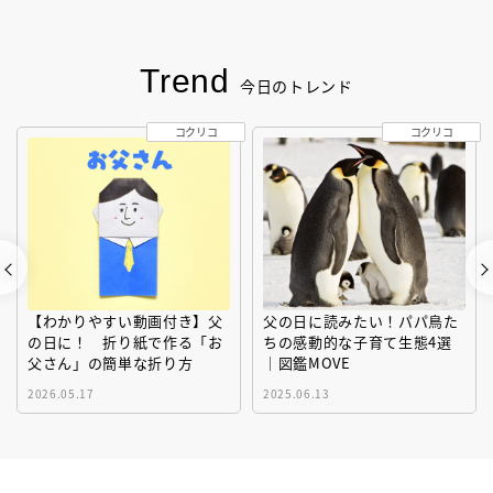
Trend
今日のトレンド
コクリコ
コクリコ
【わかりやすい動画付き】父
父の日に読みたい！パパ鳥た
の日に！ 折り紙で作る「お
ちの感動的な子育て生態4選
父さん」の簡単な折り方
｜図鑑MOVE
2026.05.17
2025.06.13