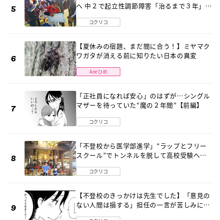
へ 中２で起立性調節障害「治るまで３年」の
診断 そのとき母は
コクリコ
【夏休みの宿題、まだ間に合う！】ミヤマク
ワガタが消える前に知りたい日本の異変
Aneひめ
「正社員になれば安心」のはずが…シングル
マザーを待っていた“魔の２年間”【前編】
コクリコ
「不登校から医学部進学」“ラップとフリー
スクール”でトンネルを脱して高校受験へ
〔元野球少年の実話〕
コクリコ
【不登校のきっかけは先生でした】「意見の
ない人間は損する」担任の一言が苦しみに…
《第１話》