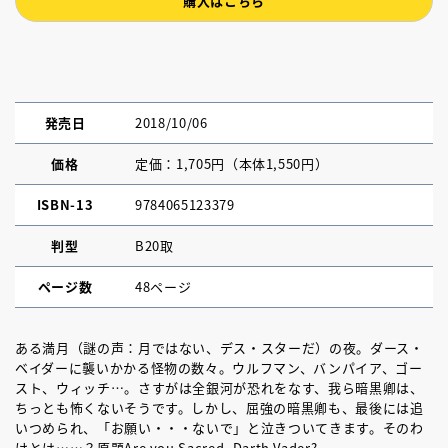
購入はこちら
発売日
2018/10/06
価格
定価：1,705円（本体1,550円）
ISBN-13
9784065123379
判型
B20取
ページ数
48ページ
ある満月（謎の声：月ではない、デス・スターだ）の夜。ダース・
ベイダーに襲いかかる怪物の数々。ウルフマン、バンパイア、ゴー
スト、ウィッチ…。さすがは全銀河が恐れをなす、我ら暗黒卿は、
ちっとも怖くないそうです。しかし、屈強の暗黒卿も、最後には追
いつめられ、「お願い・・・ないで」と泣きついてきます。そのわ
けとは……？原題Are you Sacred, Darth Vader?