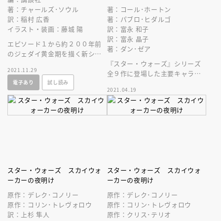
著：チャールズ･ソウル
著：コール･ホートン
訳：稲村 広香
著：パブロ･ヒダルゴ
イラスト・装画：藤城 陽
訳：富永 和子
訳：富永 晶子
エピソード１から約２００年前
著：ダン･ゼア
のジェダイ黄金期を描く新シリ
ーズ、待望の翻訳刊行！
『スター・ウォーズ』シリーズ
2021.11.29
全９作に登場した主要キャラク
電子あり
試し読み
ターや兵器、乗り物、ドロイ
2021.04.19
ド、テクノロジーなどを完全網
羅した大事典。
スター・ウォーズ スカイウォ
スター・ウォーズ スカイウォ
ーカーの夜明け
ーカーの夜明け
原作：デレク･コノリー
原作：デレク･コノリー
原作：コリン･トレヴォロウ
原作：コリン･トレヴォロウ
訳：上杉 隼人
原作：クリス･テリオ