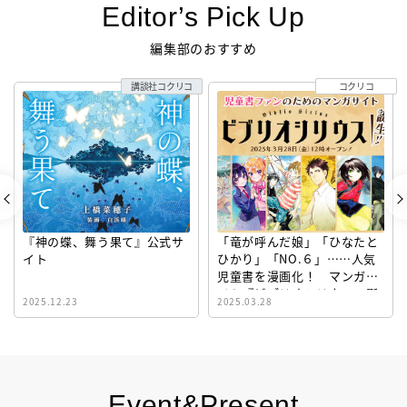
Editor’s Pick Up
編集部のおすすめ
講談社コクリコ
コクリコ
『神の蝶、舞う果て』公式サ
「竜が呼んだ娘」「ひなたと
イト
ひかり」「NO.６」……人気
児童書を漫画化！ マンガサ
イト『ビブリオシリウス』誕
2025.12.23
2025.03.28
生！
Event&Present