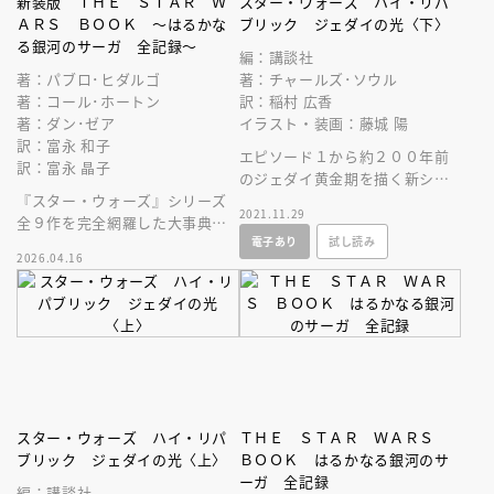
新装版 ＴＨＥ ＳＴＡＲ Ｗ
スター・ウォーズ ハイ・リパ
ＡＲＳ ＢＯＯＫ ～はるかな
ブリック ジェダイの光〈下〉
る銀河のサーガ 全記録～
編：講談社
著：パブロ･ヒダルゴ
著：チャールズ･ソウル
著：コール･ホートン
訳：稲村 広香
著：ダン･ゼア
イラスト・装画：藤城 陽
訳：富永 和子
エピソード１から約２００年前
訳：富永 晶子
のジェダイ黄金期を描く新シリ
『スター・ウォーズ』シリーズ
ーズ、待望の翻訳刊行！
2021.11.29
全９作を完全網羅した大事典。
電子あり
試し読み
スター・ウォーズ５０周年を迎
2026.04.16
えるにあたり、豪華新装版とし
て復刊！
スター・ウォーズ ハイ・リパ
ＴＨＥ ＳＴＡＲ ＷＡＲＳ
ブリック ジェダイの光〈上〉
ＢＯＯＫ はるかなる銀河のサ
ーガ 全記録
編：講談社