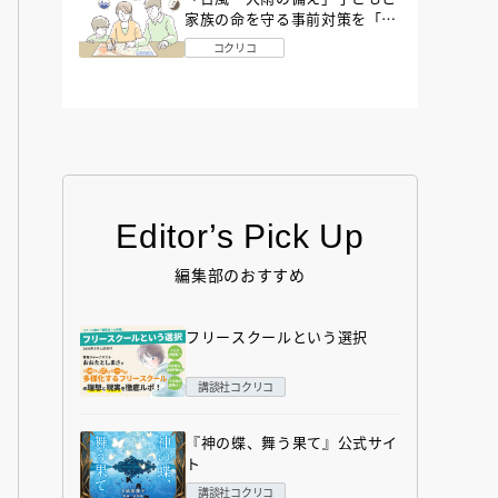
家族の命を守る事前対策を「防
災アドバイザー」が解説
コクリコ
Editor’s Pick Up
編集部のおすすめ
フリースクールという選択
講談社コクリコ
『神の蝶、舞う果て』公式サイ
ト
講談社コクリコ