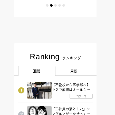
Ranking
ランキング
週間
月間
【不登校から医学部へ】
中２で成績はオール１
「昼夜逆転」したわが子
コクリコ
を”夜遊び”に連れ出した
母の気づき
「正社員の落とし穴」シ
ングルマザーを待ってい