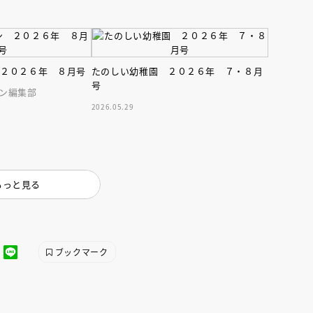
 ２０２６年 ８月号
たのしい幼稚園 ２０２６年 ７・８月
号
ン編集部
2026.05.29
えほん通信
もっと見る
ブックマーク
ンライン
会員限定
オンライン
ブ配信中】講談社絵本新
アーカイブ配信中【第67回講