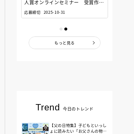
選考委
人賞オンラインセミナー 受賞作家
童文学
ナー」
と担当編集者が語る「絵本創作実践
員に聞
応募締切
2025-10-31
講座」
もっと見る
Trend
今日のトレンド
【父の日特集】子どもといっし
ょに読みたい「お父さんの物