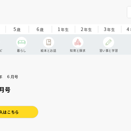
5
6
1
2
3
4
歳
歳
年生
年生
年生
ピ
暮らし
絵本とお話
知育と探求
習い事と学習
月号
入はこちら