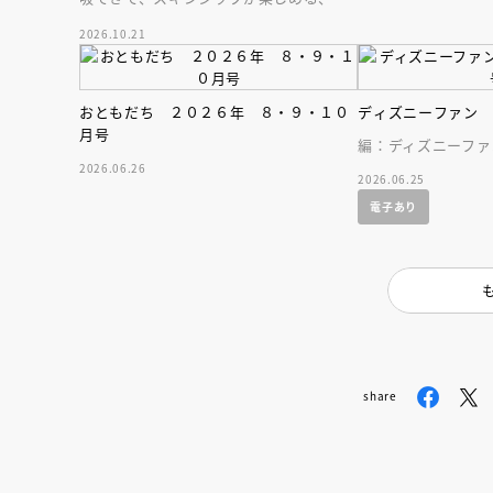
人気木彫作家、キボリノコンノ初のファ
2026.10.21
ーストブック。
おともだち ２０２６年 ８・９・１０
ディズニーファン
月号
編：ディズニーファ
2026.06.26
2026.06.25
電子あり
share
会員限定
オ
【アーカイ