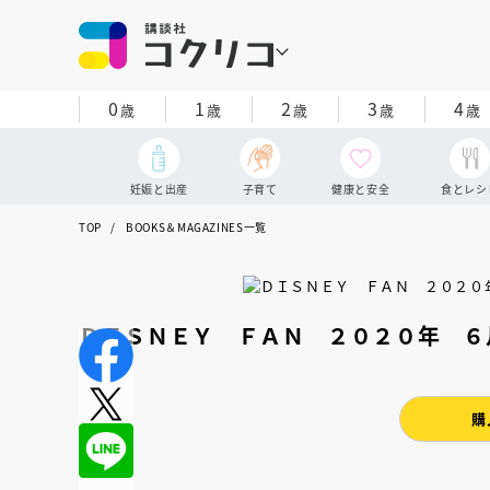
0
1
2
3
4
歳
歳
歳
歳
歳
妊娠と出産
子育て
健康と安全
食とレシ
TOP
BOOKS＆MAGAZINES一覧
ＤＩＳＮＥＹ ＦＡＮ ２０２０年 ６
購