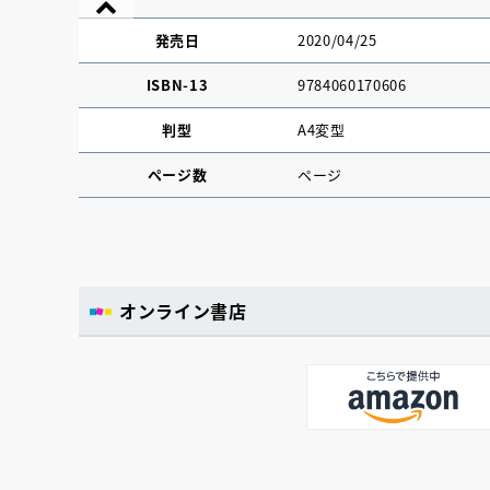
発売日
2020/04/25
ISBN-13
9784060170606
判型
A4変型
ページ数
ページ
オンライン書店
『NO.６再会』
イト ＃４ 20
2025.02.17