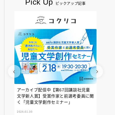
Pick Up
ピックアップ記事
アーカイブ配信中【第67回講談社児童
『神の
文学新人賞】受賞作家と前選考委員に聞
く「児童文学創作セミナー」
2026.01.30
2025.12.23