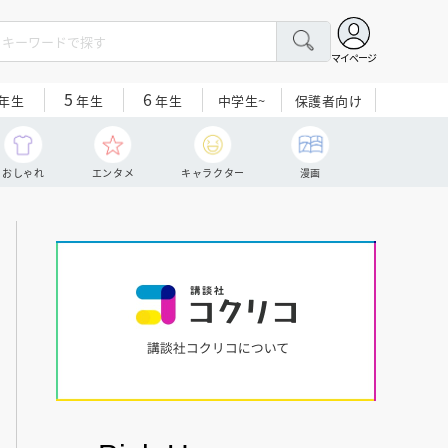
マイページ
5
6
中学生~
保護者向け
年生
年生
年生
おしゃれ
エンタメ
キャラクター
漫画