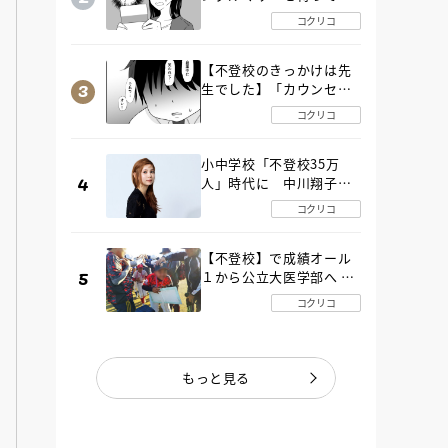
た“魔の２年間”【後編】
コクリコ
【不登校のきっかけは先
生でした】「カウンセリ
ングの時間」生徒の情報
コクリコ
をバラしたのは…《第２
話》
小中学校「不登校35万
人」時代に 中川翔子さ
んが審査委員長「不登校
コクリコ
生動画甲子園 2026」が開
催
【不登校】で成績オール
１から公立大医学部へ 中
２で起立性調節障害「治
コクリコ
るまで３年」の診断 その
とき母は
もっと見る