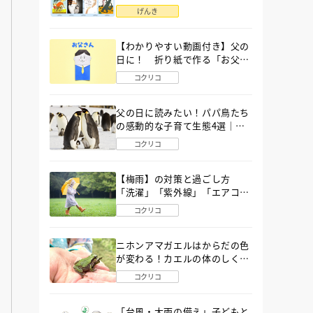
語」６選
げんき
【わかりやすい動画付き】父の
日に！ 折り紙で作る「お父さ
ん」の簡単な折り方
コクリコ
父の日に読みたい！パパ鳥たち
の感動的な子育て生態4選｜図
鑑MOVE
コクリコ
【梅雨】の対策と過ごし方
「洗濯」「紫外線」「エアコ
ン」「ゲリラ豪雨」…〔気象予
コクリコ
報士が完全ガイド〕
ニホンアマガエルはからだの色
が変わる！カエルの体のしくみ
から両生類の特ちょうまで図鑑
コクリコ
MOVEが解説！
「台風・大雨の備え」子どもと