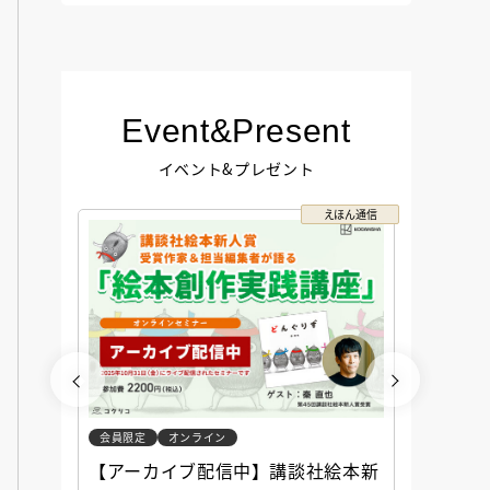
Event&Present
イベント&プレゼント
コクリコ
えほん通信
会員限定
オンライン
会員限定
談社児
【アーカイブ配信中】講談社絵本新
アーカ