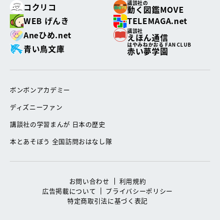
講談社の
コクリコ
動く図鑑MOVE
WEB げんき
TELEMAGA.net
講談社
Aneひめ.net
えほん通信
はやみねかおる FAN CLUB
青い鳥文庫
赤い夢学園
ボンボンアカデミー
ディズニーファン
講談社の学習まんが 日本の歴史
本とあそぼう 全国訪問おはなし隊
お問い合わせ
利用規約
広告掲載について
プライバシーポリシー
特定商取引法に基づく表記