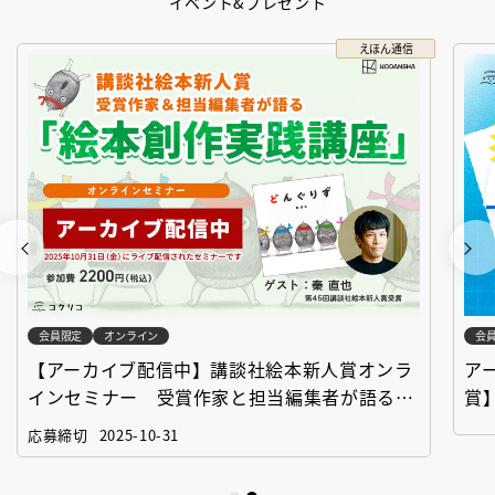
イベント&プレゼント
えほん通信
会員限定
オンライン
会
【アーカイブ配信中】講談社絵本新人賞オンラ
ア
インセミナー 受賞作家と担当編集者が語る
賞
「絵本創作実践講座」
作
応募締切
2025-10-31