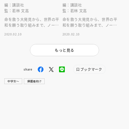
編：講談社
編：講談社
監：若林 文高
監：若林 文高
命を救う大発見から、世界の平
命を救う大発見から、世界の平
和を願う取り組みまで、ノーベ
和を願う取り組みまで、ノーベ
ル賞がまるわかり！
ル賞がまるわかり！
2020.02.10
2020.02.10
もっと見る
ブックマーク
share
中学生〜
保護者向け