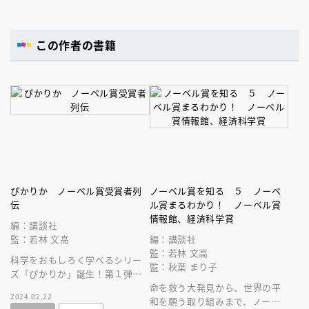
この作者の書籍
ぴかりか ノーベル賞受賞者列
ノーベル賞を知る ５ ノーベ
伝
ル賞まるわかり！ ノーベル賞
情報館、経済科学賞
編：講談社
監：若林 文高
編：講談社
監：若林 文高
科学をおもしろく学べるシリー
監：秋葉 まり子
ズ「ぴかりか」誕生！第１弾は
「ノーベル賞受賞者列伝」。
命を救う大発見から、世界の平
2024.02.22
和を願う取り組みまで、ノーベ