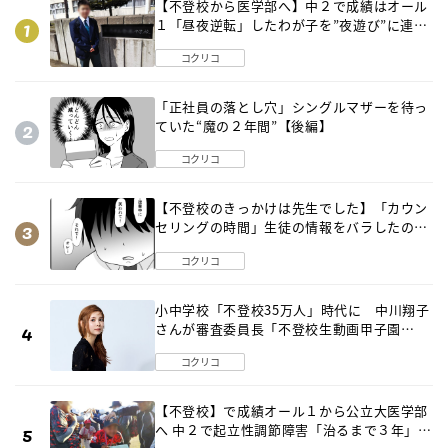
【不登校から医学部へ】中２で成績はオール
１「昼夜逆転」したわが子を”夜遊び”に連れ
出した母の気づき
コクリコ
「正社員の落とし穴」シングルマザーを待っ
ていた“魔の２年間”【後編】
コクリコ
【不登校のきっかけは先生でした】「カウン
セリングの時間」生徒の情報をバラしたの
は…《第２話》
コクリコ
小中学校「不登校35万人」時代に 中川翔子
さんが審査委員長「不登校生動画甲子園
2026」が開催
コクリコ
【不登校】で成績オール１から公立大医学部
へ 中２で起立性調節障害「治るまで３年」の