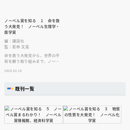
ノーベル賞を知る １ 命を救
う大発見！ ノーベル生理学・
医学賞
編：講談社
監：若林 文高
命を救う大発見から、世界の平
和を願う取り組みまで、ノーベ
ル賞がまるわかり！
2020.02.10
既刊一覧