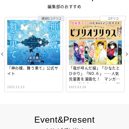
編集部のおすすめ
講談社コクリコ
コクリコ
『神の蝶、舞う果て』公式サ
「竜が呼んだ娘」「ひなたと
イト
ひかり」「NO.６」……人気
児童書を漫画化！ マンガサ
イト『ビブリオシリウス』誕
2025.12.23
2025.03.28
生！
Event&Present