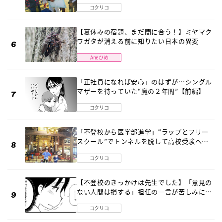
診断 そのとき母は
コクリコ
【夏休みの宿題、まだ間に合う！】ミヤマク
ワガタが消える前に知りたい日本の異変
Aneひめ
「正社員になれば安心」のはずが…シングル
マザーを待っていた“魔の２年間”【前編】
コクリコ
「不登校から医学部進学」“ラップとフリー
スクール”でトンネルを脱して高校受験へ
〔元野球少年の実話〕
コクリコ
【不登校のきっかけは先生でした】「意見の
ない人間は損する」担任の一言が苦しみに…
《第１話》
コクリコ