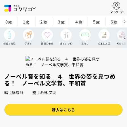
マイページ
0
1
2
3
4
5
6
歳
歳
歳
歳
歳
歳
歳
妊娠と出産
子育て
健康と安全
食とレシピ
暮らし
絵本とお話
知育と探
ノーベル賞を知る ４ 世界の姿を見つめ
る！ ノーベル文学賞、平和賞
編：講談社 監：若林 文高
購入はこちら