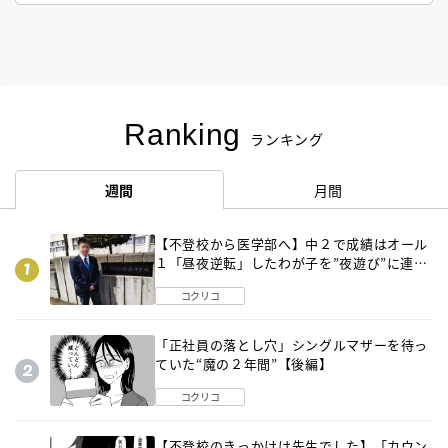
Ranking
ランキング
週間
月間
【不登校から医学部へ】中２で成績はオール
１「昼夜逆転」したわが子を”夜遊び”に連れ
出した母の気づき
コクリコ
「正社員の落とし穴」シングルマザーを待っ
ていた“魔の２年間”【後編】
コクリコ
【不登校のきっかけは先生でした】「カウン