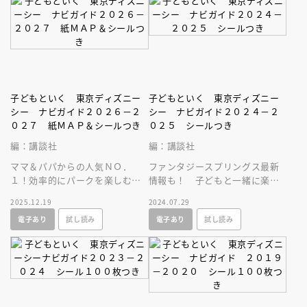
子どもといく 東京ディズニー
子どもといく 東京ディズニー
シー ナビガイド２０２６－２
シー ナビガイド２０２４－２
０２７ 紙ＭＡＰ＆シールつき
０２５ シールつき
編：講談社
編：講談社
ママ＆パパからの人気ＮＯ．
ファンタジースプリングス最新
１！効率的にパークを楽しむな
情報も！ 子どもと一緒に楽し
ら必携の東京ディズニーシーガ
むための東京ディズニーシーガ
2025.12.19
2024.07.29
イドブック最新刊。紙ＭＡＰと
イドブック最新刊！ 可愛いシ
電子あり
試し読み
電子あり
試し読み
シール付き！
ールつき