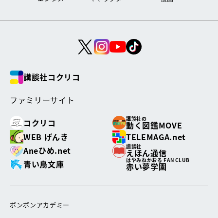
講談社コクリコ
ファミリーサイト
講談社の
コクリコ
動く図鑑MOVE
WEB げんき
TELEMAGA.net
講談社
Aneひめ.net
えほん通信
はやみねかおる FAN CLUB
青い鳥文庫
赤い夢学園
ボンボンアカデミー