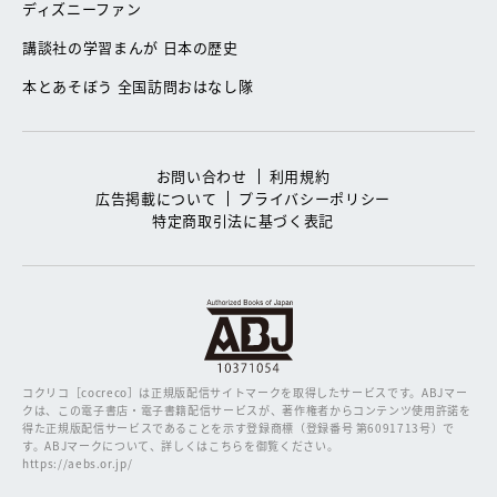
ディズニーファン
講談社の学習まんが 日本の歴史
本とあそぼう 全国訪問おはなし隊
お問い合わせ
利用規約
広告掲載について
プライバシーポリシー
特定商取引法に基づく表記
コクリコ［cocreco］は正規版配信サイトマークを取得したサービスです。
ABJマー
クは、この電子書店・電子書籍配信サービスが、著作権者からコンテンツ使用許諾を
得た正規版配信サービスであることを示す登録商標（登録番号 第6091713号）で
す。ABJマークについて、詳しくはこちらを御覧ください。
https://aebs.or.jp/