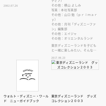
ティア）
その他：横山 よしみ
2002.07.26
写真：本社写真部
その他：山口 勉（ｐｒｉｍａｒ
ｙ）
その他：月刊「ディズニーファ
ン」編集部
その他：エイジャ
その他：オリエンタルランド
東京ディズニーランドを子ども
と一緒に楽しみたい、そんなマ
マ＆パパ向けのパークガイド最
2017.06.23
新版。ディズニーキャラクター
シール付き！
ウォルト・ディズニ－・ワ－ル
東京ディズニーランド グッズ
ド ニュ－ガイドブック
コレクション２００３