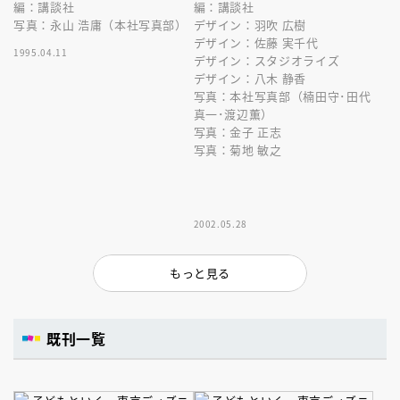
編：講談社
編：講談社
写真：永山 浩庸（本社写真部）
デザイン：羽吹 広樹
デザイン：佐藤 実千代
1995.04.11
デザイン：スタジオライズ
デザイン：八木 静香
写真：本社写真部（楠田守･田代
真一･渡辺薫）
写真：金子 正志
写真：菊地 敏之
2002.05.28
もっと見る
既刊一覧