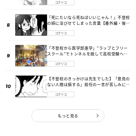
コクリコ
「死にたいなら死ねばいいじゃん！」不登校
の姉に浴びせてしまった言葉【番外編・後
編】
コクリコ
「不登校から医学部進学」“ラップとフリー
スクール”でトンネルを脱して高校受験へ
〔元野球少年の実話〕
コクリコ
【不登校のきっかけは先生でした】「意見の
ない人間は損する」担任の一言が苦しみに…
《第１話》
コクリコ
もっと見る