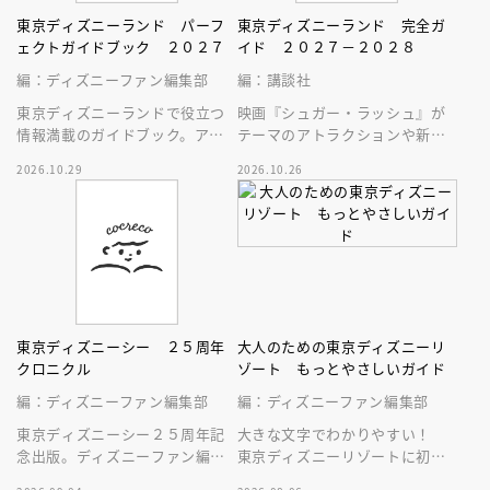
東京ディズニーランド パーフ
東京ディズニーランド 完全ガ
ェクトガイドブック ２０２７
イド ２０２７－２０２８
編：ディズニーファン編集部
編：講談社
東京ディズニーランドで役立つ
映画『シュガー・ラッシュ』が
情報満載のガイドブック。アト
テーマのアトラクションや新生
ラクション、ショー、レストラ
スペース・マウンテンはじめ、
2026.10.29
2026.10.26
ン、グッズまでが１冊に！
東京ディズニーランドの最新情
報をお届け！
東京ディズニーシー ２５周年
大人のための東京ディズニーリ
クロニクル
ゾート もっとやさしいガイド
編：ディズニーファン編集部
編：ディズニーファン編集部
東京ディズニーシー２５周年記
大きな文字でわかりやすい！
念出版。ディズニーファン編集
東京ディズニーリゾートに初め
部の独自取材と秘蔵写真で構成
ていく人、またはお久しぶりの