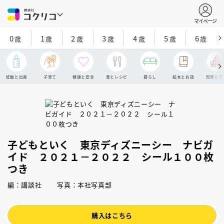
マイページ
0
1
2
3
4
5
6
歳
歳
歳
歳
歳
歳
歳
妊娠と出産
子育て
健康と安全
食とレシピ
暮らし
絵本とお話
知育と探
子どもといく 東京ディズニーシー ナビガ
イド ２０２１－２０２２ シール１００枚
つき
編：講談社 写真：本社写真部
購入はこちら