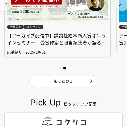
会員限定
オンライン
会
【アーカイブ配信中】講談社絵本新人賞オンラ
ア
インセミナー 受賞作家と担当編集者が語る
賞
「絵本創作実践講座」
作
応募締切
2025-10-31
もっと見る
Pick Up
ピックアップ記事