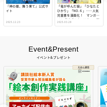
『神の蝶、舞う果て』公式サ
「竜が呼んだ娘」「ひなたと
イト
ひかり」「NO.６」……人気
児童書を漫画化！ マンガサ
イト『ビブリオシリウス』誕
2025.12.23
2025.03.28
生！
Event&Present
イベント&プレゼント
えほん通信