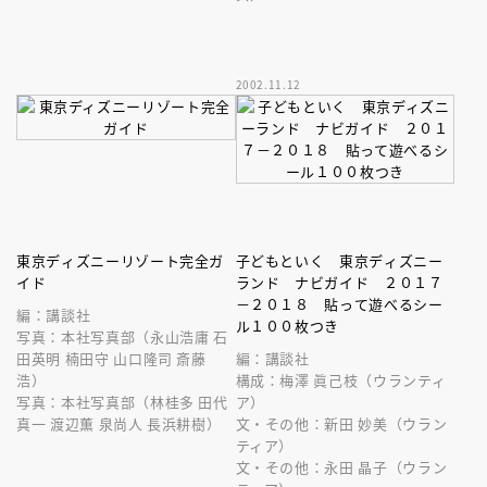
2002.11.12
東京ディズニーリゾート完全ガ
子どもといく 東京ディズニー
イド
ランド ナビガイド ２０１７
－２０１８ 貼って遊べるシー
編：講談社
ル１００枚つき
写真：本社写真部（永山浩庸 石
田英明 楠田守 山口隆司 斎藤
編：講談社
浩）
構成：梅澤 眞己枝（ウランティ
写真：本社写真部（林桂多 田代
ア）
真一 渡辺薫 泉尚人 長浜耕樹）
文・その他：新田 妙美（ウラン
ティア）
文・その他：永田 晶子（ウラン