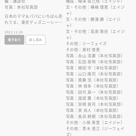
編：講談社
構成：梅澤 眞己枝（エイジャ）
写真：本社写真部
文・その他：樺嶋 理恵（エイジ
ャ）
日本のママ＆パパにいちばん売
文・その他：勝浦 勝（エイジ
れてる、東京ディズニーシーを
ャ）
ファミリーで楽しむためのガイ
文・その他：高島 敦史（エイジ
2022.12.26
ドブック最新刊。可愛いシール
ャ）
電子あり
試し読み
付き！
その他：ジーフェイズ
その他：奥村 俊恵
写真：永山 浩庸（本社写真部）
写真：石田 英明（本社写真部）
写真：楠田 守（本社写真部）
写真：山口 隆司（本社写真部）
写真：斎藤 浩（本社写真部）
写真：林 桂多（本社写真部）
写真：田代 真一（本社写真部）
写真：渡部 薫（本社写真部）
写真：宮崎 貢司（本社写真部）
写真：泉 尚人（本社写真部）
写真：長浜 耕樹（本社写真部）
その他：小俣 香里（エイジャ）
その他：青木 澄江（ジーフェイ
ズ）