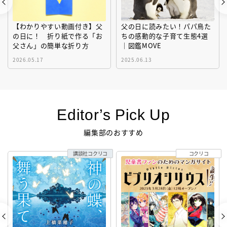
【わかりやすい動画付き】父
父の日に読みたい！パパ鳥た
の日に！ 折り紙で作る「お
ちの感動的な子育て生態4選
父さん」の簡単な折り方
｜図鑑MOVE
2026.05.17
2025.06.13
Editor’s Pick Up
編集部のおすすめ
講談社コクリコ
コクリコ