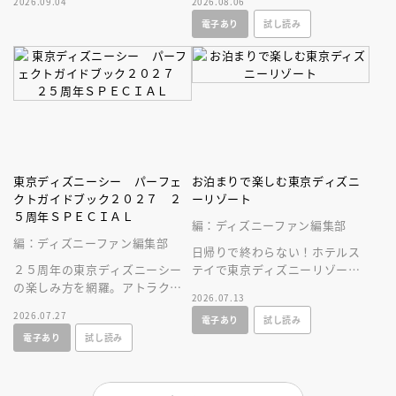
2026.09.04
2026.08.06
したパークファン必見の２５年
人へ贈る、やさしいガイドブッ
電子あり
試し読み
史！
ク。
東京ディズニーシー パーフェ
お泊まりで楽しむ東京ディズニ
クトガイドブック２０２７ ２
ーリゾート
５周年ＳＰＥＣＩＡＬ
編：ディズニーファン編集部
編：ディズニーファン編集部
日帰りで終わらない！ホテルス
２５周年の東京ディズニーシー
テイで東京ディズニーリゾート
の楽しみ方を網羅。アトラクシ
をとことん楽しむ情報満載の一
2026.07.13
ョンやショー、レストラン、シ
冊が新登場！
2026.07.27
電子あり
試し読み
ョップ情報に加え、使いやすい
電子あり
試し読み
マップつき！