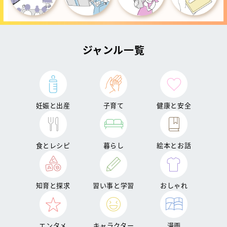
ジャンル一覧
妊娠と出産
子育て
健康と安全
食とレシピ
暮らし
絵本とお話
知育と探求
習い事と学習
おしゃれ
エンタメ
キャラクター
漫画