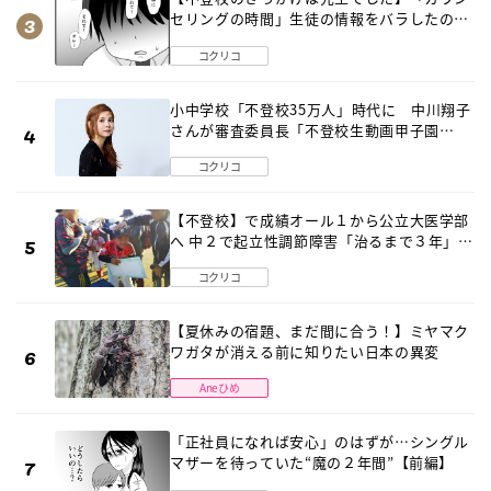
セリングの時間」生徒の情報をバラしたの
は…《第２話》
コクリコ
小中学校「不登校35万人」時代に 中川翔子
さんが審査委員長「不登校生動画甲子園
2026」が開催
コクリコ
【不登校】で成績オール１から公立大医学部
へ 中２で起立性調節障害「治るまで３年」の
診断 そのとき母は
コクリコ
【夏休みの宿題、まだ間に合う！】ミヤマク
ワガタが消える前に知りたい日本の異変
Aneひめ
「正社員になれば安心」のはずが…シングル
マザーを待っていた“魔の２年間”【前編】