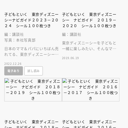
子どもといく 東京ディズニー
子どもといく 東京ディズニー
シーナビガイド２０２３－２０
シー ナビガイド ２０１９－
２４ シール１００枚つき
２０２０ シール１００枚つき
編：講談社
編：講談社
写真：本社写真部
東京ディズニーシーを子どもと
日本のママ＆パパにいちばん売
一緒に楽しみたい、そんなママ
れてる、東京ディズニーシーを
＆パパ向けのパークガイド最新
2019.06.19
ファミリーで楽しむためのガイ
版。ディズニーシール１００枚
2022.12.26
ドブック最新刊。可愛いシール
付き！
電子あり
試し読み
付き！
子どもといく 東京ディズニー
子どもといく 東京ディズニー
シー ナビガイド ２０１８－
シー ナビガイド ２０１６－