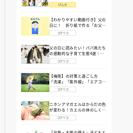
語」６選
げんき
【わかりやすい動画付き】父の
日に！ 折り紙で作る「お父さ
ん」の簡単な折り方
コクリコ
父の日に読みたい！パパ鳥たち
の感動的な子育て生態4選｜図
鑑MOVE
コクリコ
【梅雨】の対策と過ごし方
「洗濯」「紫外線」「エアコ
ン」「ゲリラ豪雨」…〔気象予
コクリコ
報士が完全ガイド〕
ニホンアマガエルはからだの色
が変わる！カエルの体のしくみ
から両生類の特ちょうまで図鑑
コクリコ
MOVEが解説！
「台風・大雨の備え」子どもと