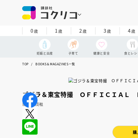
0
1
2
3
4
歳
歳
歳
歳
歳
妊娠と出産
子育て
健康と安全
食とレシ
TOP
BOOKS＆MAGAZINES一覧
ゴジラ＆東宝特撮 ＯＦＦＩＣＩＡＬ 
編：講談社
購