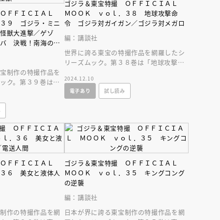
ゴジラ＆東宝特撮 ＯＦＦＩＣＩＡＬ
 ＯＦＦＩＣＩＡＬ
ＭＯＯＫ ｖｏｌ．３８ 地球攻撃命
．３９ ゴジラ・ミニ
令 ゴジラ対ガイガン／ゴジラ対メガロ
ル怪獣大進撃／ゲゾ
編：講談社
ーバ 決戦！南海の大
世界に誇る東宝の特撮作品を網羅したシ
リーズムック。第３８巻は「地球攻撃命
東宝制作の特撮作品を
令 ゴジラ対ガイガン」「ゴジラ対メガ
2024.12.10
ック。第３９巻は
ロ」を大特集。
電子あり
試し読み
撃」「決戦！ 南海の
。
み
 ＯＦＦＩＣＩＡＬ
ゴジラ＆東宝特撮 ＯＦＦＩＣＩＡＬ
．３６ 美女と液体人
ＭＯＯＫ ｖｏｌ．３５ キングコング
の逆襲
編：講談社
宝制作の特撮作品を網
日本が界に誇る東宝制作の特撮作品を網