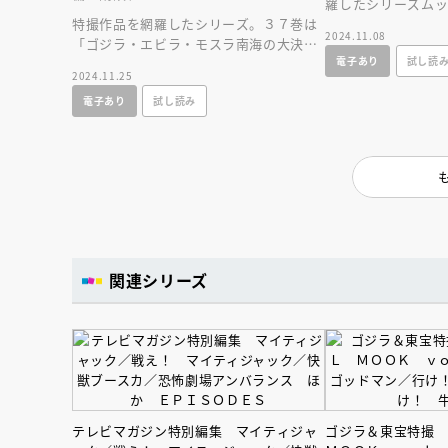
羅したシリーズムッ
特撮作品を網羅したシリーズ。３７巻は
人間シリーズ「美
2024.11.08
「ゴジラ・エビラ・モスラ南海の大決
人間」を大特集。
電子あり
試し読
闘」「怪獣島の決戦 ゴジラの息子」を
2024.11.25
特集。
電子あり
試し読み
関連シリーズ
会員限定
オ
【アーカイ
テレビマガジン特別編集 マイティジャ
ゴジラ＆東宝特撮