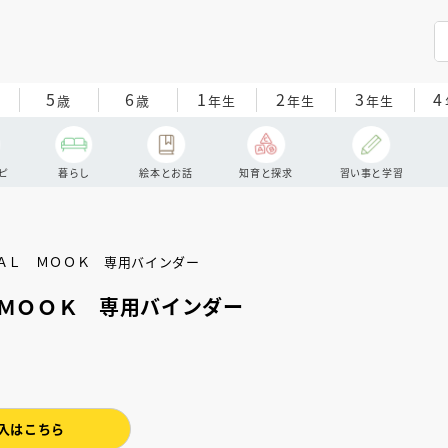
5
6
1
2
3
4
歳
歳
年生
年生
年生
ピ
暮らし
絵本とお話
知育と探求
習い事と学習
ＭＯＯＫ 専用バインダー
入はこちら