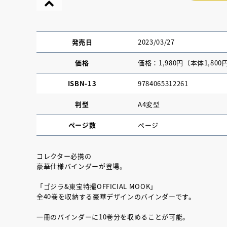
発売日
2023/03/27
価格
価格：1,980円（本体1,800
ISBN-13
9784065312261
判型
A4変型
ページ数
ページ
コレクター必携の
豪華仕様バインダーが登場。
『NO.６再会』
「ゴジラ&東宝特撮OFFICIAL MOOK」
イト ＃４ 20
全40巻を収納する豪華デザインのバインダーです。
一冊のバインダーに10巻分を収めることが可能。
2025.02.17