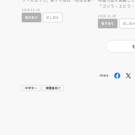
令 ゴジラ対ガイガン」「ゴジラ対メガ
「ゴジラ・エビラ
2024.12.10
ロ」を大特集。
闘」「怪獣島の決
2024.11.25
電子あり
試し読み
特集。
電子あり
試し読
share
中学生〜
保護者向け