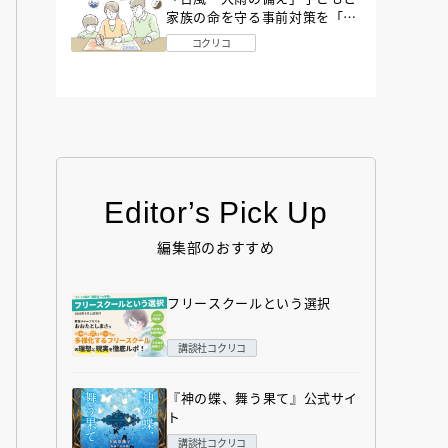
家族の命を守る事前対策を「防
災アドバイザー」が解説
コクリコ
Editor’s Pick Up
編集部のおすすめ
フリースクールという選択
講談社コクリコ
『神の蝶、舞う果て』公式サイ
ト
講談社コクリコ