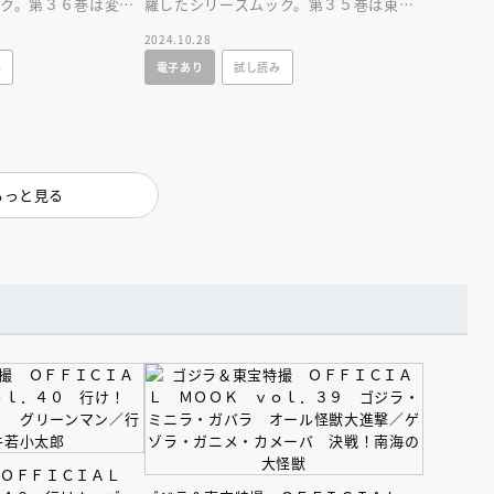
ク。第３６巻は変身
羅したシリーズムック。第３５巻は東宝
女と液体人間」「電送
創立３５周年記念作品「キングコングの
2024.10.28
逆襲」を大特集。
み
電子あり
試し読み
もっと見る
えほん通信
ンライン
会員限定
オンライン
ブ配信中】講談社絵本新
アーカイブ配信中【第67回講
 ＯＦＦＩＣＩＡＬ