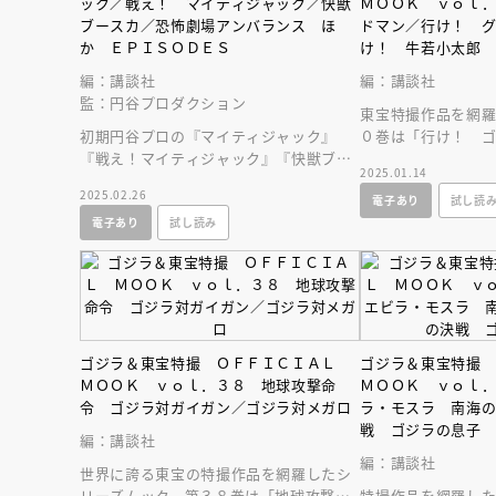
ック／戦え！ マイティジャック／快獣
ＭＯＯＫ ｖｏｌ
人賞オンラ
ブースカ／恐怖劇場アンバランス ほ
ドマン／行け！ 
と担当編集
応募締切
202
か ＥＰＩＳＯＤＥＳ
け！ 牛若小太郎
講座」
編：講談社
編：講談社
監：円谷プロダクション
東宝特撮作品を網
初期円谷プロの『マイティジャック』
０巻は「行け！ 
『戦え！マイティジャック』『快獣ブー
け！ グリーンマ
2025.01.14
スカ』『恐怖劇場アンバランス』等を一
太郎」を特集。
2025.02.26
電子あり
試し読
冊のムックに凝縮。
電子あり
試し読み
ゴジラ＆東宝特撮 ＯＦＦＩＣＩＡＬ
ゴジラ＆東宝特撮
ＭＯＯＫ ｖｏｌ．３８ 地球攻撃命
ＭＯＯＫ ｖｏｌ
令 ゴジラ対ガイガン／ゴジラ対メガロ
ラ・モスラ 南海
戦 ゴジラの息子
編：講談社
編：講談社
世界に誇る東宝の特撮作品を網羅したシ
リーズムック。第３８巻は「地球攻撃命
特撮作品を網羅し