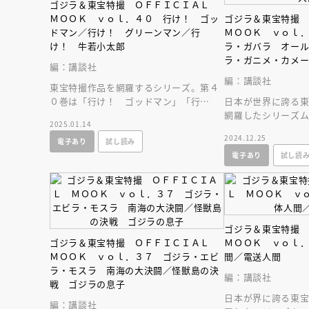
ゴジラ＆東宝特撮 ＯＦＦＩＣＩＡＬ
ＭＯＯＫ ｖｏｌ．４０ 行け！ ゴッ
ゴジラ＆東宝特撮
ドマン／行け！ グリーンマン／行
ＭＯＯＫ ｖｏｌ
け！ 牛若小太郎
ラ・ガバラ オー
ラ・ガニメ・カメ
編：講談社
怪獣
編：講談社
東宝特撮作品を網羅するシリーズ。第４
０巻は「行け！ ゴッドマン」「行
日本が世界に誇る
け！ グリーンマン」「行け！ 牛若小
網羅したシリーズム
2025.01.14
太郎」を特集。
「オール怪獣大進
2024.12.25
電子あり
試し読み
大怪獣」を大特集
電子あり
試し読
ゴジラ＆東宝特撮
ゴジラ＆東宝特撮 ＯＦＦＩＣＩＡＬ
ＭＯＯＫ ｖｏｌ
ＭＯＯＫ ｖｏｌ．３７ ゴジラ・エビ
間／電送人間
ラ・モスラ 南海の大決闘／怪獣島の決
編：講談社
戦 ゴジラの息子
日本が界に誇る東
編：講談社