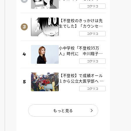
た“魔の２年間”【後編】
コクリコ
【不登校のきっかけは先
生でした】「カウンセリ
ングの時間」生徒の情報
コクリコ
をバラしたのは…《第２
話》
小中学校「不登校35万
人」時代に 中川翔子さ
んが審査委員長「不登校
コクリコ
生動画甲子園 2026」が開
催
【不登校】で成績オール
１から公立大医学部へ 中
２で起立性調節障害「治
コクリコ
るまで３年」の診断 その
とき母は
もっと見る