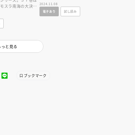
2024.11.08
・モスラ南海の大決
人間」を大特集。
電子あり
試し読み
戦 ゴジラの息子」を
み
もっと見る
ブックマーク