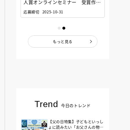
選考委
人賞オンラインセミナー 受賞作家
童文学
ナー」
と担当編集者が語る「絵本創作実践
員に聞
応募締切
2025-10-31
講座」
もっと見る
Trend
今日のトレンド
【父の日特集】子どもといっし
ょに読みたい「お父さんの物