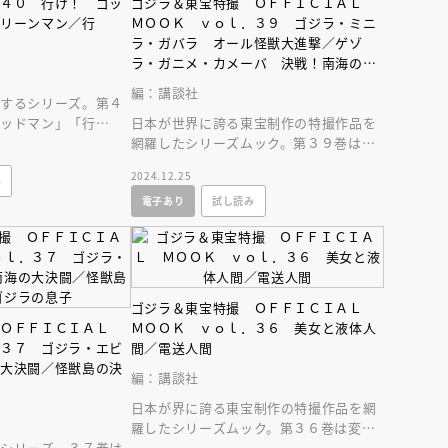
．４０ 行け！ ゴッ
ゴジラ＆東宝特撮 ＯＦＦＩＣＩＡＬ
インセミナー 受賞作家
童文学新人賞】受賞作家と前
グリーンマン／行
ＭＯＯＫ ｖｏｌ．３９ ゴジラ・ミニ
者が語る「絵本創作実践
員に聞く「児童文学創作セミ
5-10-31
ラ・ガバラ オール怪獣大進撃／ゲゾ
ラ・ガニメ・カメーバ 決戦！南海の大
怪獣
編：講談社
羅するシリーズ。第４
ゴッドマン」「行
日本が世界に誇る東宝制作の特撮作品を
ン」「行け！ 牛若小
網羅したシリーズムック。第３９巻は
「オール怪獣大進撃」「決戦！ 南海の
2024.12.25
み
大怪獣」を大特集。
電子あり
試し読み
ゴジラ＆東宝特撮 ＯＦＦＩＣＩＡＬ
 ＯＦＦＩＣＩＡＬ
ＭＯＯＫ ｖｏｌ．３６ 美女と液体人
．３７ ゴジラ・エビ
間／電送人間
の大決闘／怪獣島の決
編：講談社
日本が界に誇る東宝制作の特撮作品を網
羅したシリーズムック。第３６巻は変身
たシリーズ。３７巻は
人間シリーズ「美女と液体人間」「電送