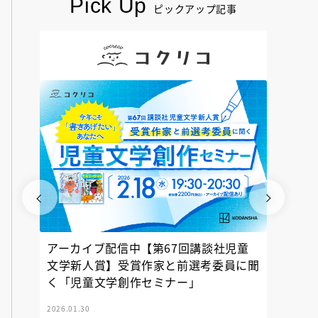
Pick Up
ピックアップ記事
アーカイブ配信中【第67回講談社児童
『神の
文学新人賞】受賞作家と前選考委員に聞
く「児童文学創作セミナー」
2026.01.30
2025.12.23