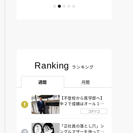
Ranking
ランキング
週間
月間
【不登校から医学部へ】
中２で成績はオール１
「昼夜逆転」したわが子
コクリコ
を”夜遊び”に連れ出した
母の気づき
「正社員の落とし穴」シ
ングルマザーを待ってい