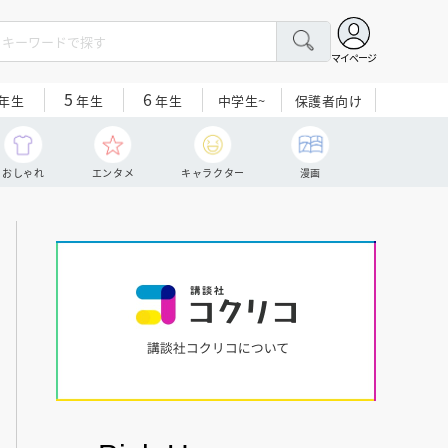
マイページ
5
6
中学生~
保護者向け
年生
年生
年生
おしゃれ
エンタメ
キャラクター
漫画