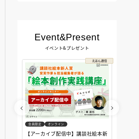
Event&Present
イベント&プレゼント
コクリコ
えほん通信
会員限定
オンライン
会員限定
談社児
【アーカイブ配信中】講談社絵本新
アーカ