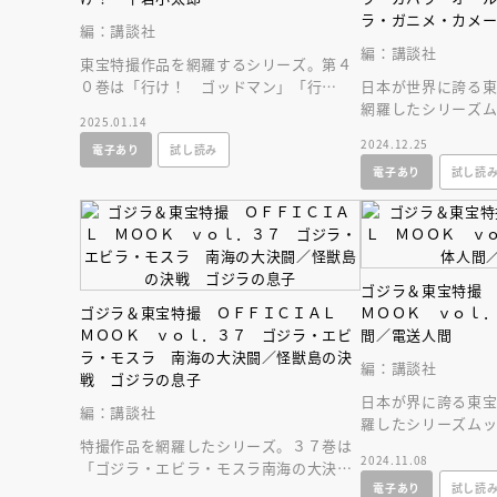
ラ・ガニメ・カメ
編：講談社
怪獣
編：講談社
東宝特撮作品を網羅するシリーズ。第４
０巻は「行け！ ゴッドマン」「行
日本が世界に誇る
け！ グリーンマン」「行け！ 牛若小
網羅したシリーズム
2025.01.14
太郎」を特集。
「オール怪獣大進
2024.12.25
電子あり
試し読み
大怪獣」を大特集
電子あり
試し読
ゴジラ＆東宝特撮
ゴジラ＆東宝特撮 ＯＦＦＩＣＩＡＬ
ＭＯＯＫ ｖｏｌ
ＭＯＯＫ ｖｏｌ．３７ ゴジラ・エビ
間／電送人間
ラ・モスラ 南海の大決闘／怪獣島の決
編：講談社
戦 ゴジラの息子
日本が界に誇る東
編：講談社
羅したシリーズムッ
特撮作品を網羅したシリーズ。３７巻は
人間シリーズ「美
2024.11.08
「ゴジラ・エビラ・モスラ南海の大決
人間」を大特集。
電子あり
試し読
闘」「怪獣島の決戦 ゴジラの息子」を