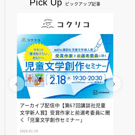
Pick Up
ピックアップ記事
アーカイブ配信中【第67回講談社児童
『神の
文学新人賞】受賞作家と前選考委員に聞
く「児童文学創作セミナー」
2026.01.30
2025.12.23