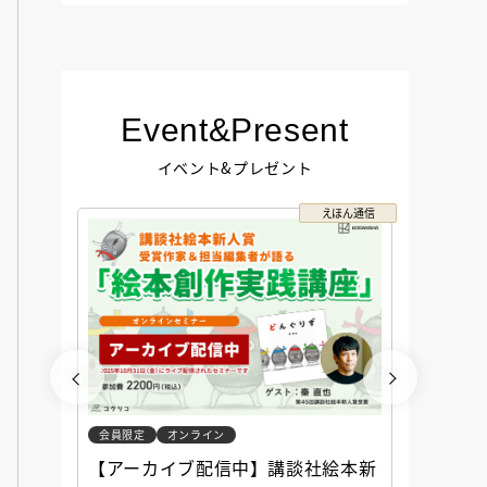
Event&Present
イベント&プレゼント
コクリコ
えほん通信
会員限定
オンライン
会員限定
談社児
【アーカイブ配信中】講談社絵本新
アーカ