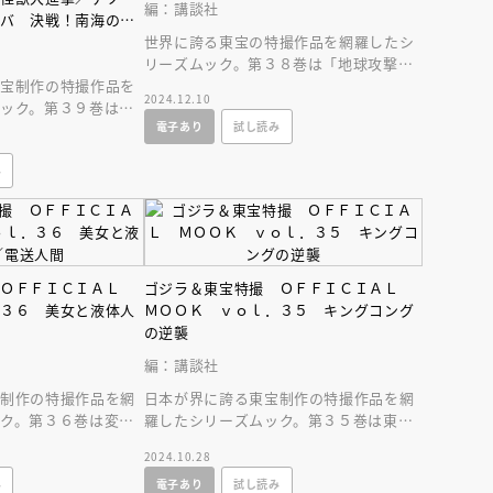
編：講談社
ーバ 決戦！南海の大
世界に誇る東宝の特撮作品を網羅したシ
リーズムック。第３８巻は「地球攻撃命
東宝制作の特撮作品を
令 ゴジラ対ガイガン」「ゴジラ対メガ
2024.12.10
ック。第３９巻は
ロ」を大特集。
電子あり
試し読み
撃」「決戦！ 南海の
。
み
 ＯＦＦＩＣＩＡＬ
ゴジラ＆東宝特撮 ＯＦＦＩＣＩＡＬ
．３６ 美女と液体人
ＭＯＯＫ ｖｏｌ．３５ キングコング
の逆襲
編：講談社
宝制作の特撮作品を網
日本が界に誇る東宝制作の特撮作品を網
ク。第３６巻は変身
羅したシリーズムック。第３５巻は東宝
女と液体人間」「電送
創立３５周年記念作品「キングコングの
2024.10.28
逆襲」を大特集。
み
電子あり
試し読み