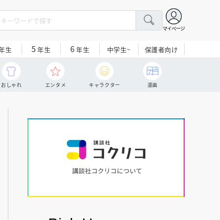
マイページ
5
6
中学生~
保護者向け
年生
年生
年生
おしゃれ
エンタメ
キャラクター
漫画