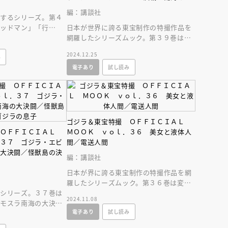
インセミナー 受賞作家
童文学新人賞】受賞作家と前
怪獣
編：講談社
者が語る「絵本創作実践
員に聞く「児童文学創作セミ
羅するシリーズ。第４
5-10-31
ゴッドマン」「行
日本が世界に誇る東宝制作の特撮作品を
ン」「行け！ 牛若小
網羅したシリーズムック。第３９巻は
「オール怪獣大進撃」「決戦！ 南海の
2024.12.25
み
大怪獣」を大特集。
電子あり
試し読み
ゴジラ＆東宝特撮 ＯＦＦＩＣＩＡＬ
 ＯＦＦＩＣＩＡＬ
ＭＯＯＫ ｖｏｌ．３６ 美女と液体人
．３７ ゴジラ・エビ
間／電送人間
の大決闘／怪獣島の決
編：講談社
日本が界に誇る東宝制作の特撮作品を網
羅したシリーズムック。第３６巻は変身
たシリーズ。３７巻は
人間シリーズ「美女と液体人間」「電送
2024.11.08
・モスラ南海の大決
人間」を大特集。
電子あり
試し読み
戦 ゴジラの息子」を