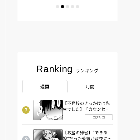
Ranking
ランキング
週間
月間
【不登校のきっかけは先
生でした】「カウンセリ
ングの時間」生徒の情報
コクリコ
をバラしたのは…《第２
話》
【お盆の帰省】“できる
嫁“だった義妹が深夜に