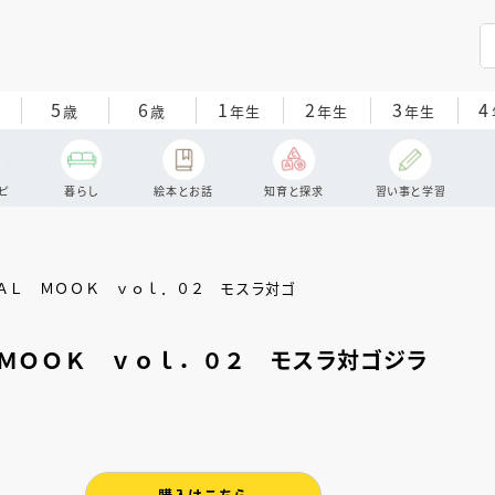
5
6
1
2
3
4
歳
歳
年生
年生
年生
ピ
暮らし
絵本とお話
知育と探求
習い事と学習
ＭＯＯＫ ｖｏｌ．０２ モスラ対ゴジラ
購入はこちら