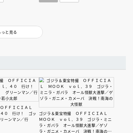
もっと見る
えほん通信
 ＯＦＦＩＣＩＡＬ
．４０ 行け！ ゴッ
ゴジラ＆東宝特撮 ＯＦＦＩＣＩＡＬ
ンライン
会員限定
オンライン
グリーンマン／行
ＭＯＯＫ ｖｏｌ．３９ ゴジラ・ミニ
ラ・ガバラ オール怪獣大進撃／ゲゾ
ブ配信中】講談社絵本新
アーカイブ配信中【第67回講
ラ・ガニメ・カメーバ 決戦！南海の大