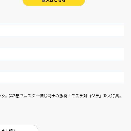
ック。第2巻ではスター怪獣同士の激突「モスラ対ゴジラ」を大特集。
（あさのあつこ）特設サ
フリースクールという選択
26年９月30日発売決定！
2026.03.31
ためし読み