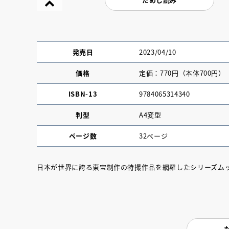
発売日
2023/04/10
価格
定価：770円（本体700円）
ISBN-13
9784065314340
判型
A4変型
ページ数
32ページ
日本が世界に誇る東宝制作の特撮作品を網羅したシリーズム
『NO.６再会』
イト ＃４ 20
2025.02.17