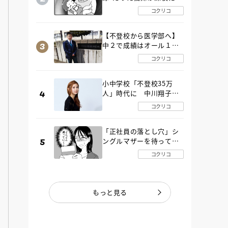
SOS！ エアコンなし・
コクリコ
肉禁止の義実家ルールに
変化が…〈後編〉
【不登校から医学部へ】
中２で成績はオール１
「昼夜逆転」したわが子
コクリコ
を”夜遊び”に連れ出した
母の気づき
小中学校「不登校35万
人」時代に 中川翔子さ
んが審査委員長「不登校
コクリコ
生動画甲子園 2026」が開
催
「正社員の落とし穴」シ
ングルマザーを待ってい
た“魔の２年間”【後編】
コクリコ
もっと見る