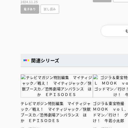
2024.11.25
特集。
電子あり
試し読み
関連シリーズ
テレビマガジン特別編集 マイティジャ
ゴジラ＆東宝特撮
ック／戦え！ マイティジャック／快獣
ＭＯＯＫ ｖｏｌ
会員限定
オ
ブースカ／恐怖劇場アンバランス ほ
ドマン／行け！ 
か ＥＰＩＳＯＤＥＳ
け！ 牛若小太郎
【アーカイ