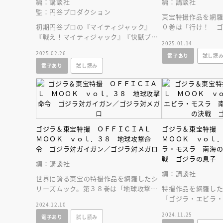
編：講談社
編：講談社
人賞オンラ
監：円谷プロダクション
と担当編集
東宝特撮作品を網
応募締切
202
初期円谷プロの『マイティジャック』
０巻は「行け！ 
講座」
『戦え！マイティジャック』『快獣ブー
け！ グリーンマ
2025.01.14
スカ』『恐怖劇場アンバランス』等を一
太郎」を特集。
2025.02.26
電子あり
試し読
冊のムックに凝縮。
電子あり
試し読み
ゴジラ＆東宝特撮 ＯＦＦＩＣＩＡＬ
ゴジラ＆東宝特撮
ＭＯＯＫ ｖｏｌ．３８ 地球攻撃命
ＭＯＯＫ ｖｏｌ
令 ゴジラ対ガイガン／ゴジラ対メガロ
ラ・モスラ 南海
戦 ゴジラの息子
編：講談社
編：講談社
世界に誇る東宝の特撮作品を網羅したシ
リーズムック。第３８巻は「地球攻撃命
特撮作品を網羅し
令 ゴジラ対ガイガン」「ゴジラ対メガ
「ゴジラ・エビラ
2024.12.10
ロ」を大特集。
闘」「怪獣島の決
2024.11.25
電子あり
試し読み
特集。