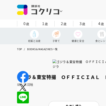
0
1
2
3
4
歳
歳
歳
歳
歳
妊娠と出産
子育て
健康と安全
食とレシ
TOP
BOOKS＆MAGAZINES一覧
ゴジラ＆東宝特撮 ＯＦＦＩＣＩＡＬ 
編：講談社
ためし読み