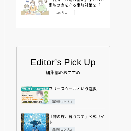
家族の命を守る事前対策を「防
災アドバイザー」が解説
コクリコ
Editor’s Pick Up
編集部のおすすめ
フリースクールという選択
講談社コクリコ
『神の蝶、舞う果て』公式サイ
ト
講談社コクリコ