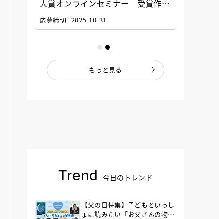
選考委
人賞オンラインセミナー 受賞作家
童文学
ナー」
と担当編集者が語る「絵本創作実践
員に聞
応募締切
2025-10-31
講座」
もっと見る
Trend
今日のトレンド
【父の日特集】子どもといっし
ょに読みたい「お父さんの物