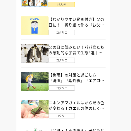
語」６選
げんき
【わかりやすい動画付き】父の
日に！ 折り紙で作る「お父さ
ん」の簡単な折り方
コクリコ
父の日に読みたい！パパ鳥たち
の感動的な子育て生態4選｜図
鑑MOVE
コクリコ
【梅雨】の対策と過ごし方
「洗濯」「紫外線」「エアコ
ン」「ゲリラ豪雨」…〔気象予
コクリコ
報士が完全ガイド〕
ニホンアマガエルはからだの色
が変わる！カエルの体のしくみ
から両生類の特ちょうまで図鑑
コクリコ
MOVEが解説！
「台風・大雨の備え」子どもと