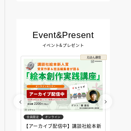
Event&Present
イベント&プレゼント
コクリコ
えほん通信
会員限定
オンライン
会員限定
談社児
【アーカイブ配信中】講談社絵本新
アーカ