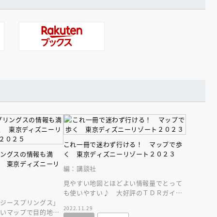
これ一冊で迷わず行ける！ マップで歩
リングスの情報も満
く 東京ディズニーリゾート２０２３
く 東京ディズニーリ
編：講談社
見やすい地図とほどよい情報量でとって
も使いやすい♪ 大好評のＴＤＲガイド
タジースプリングス」
ブック最新版！
2022.11.29
しいマップで目的地に