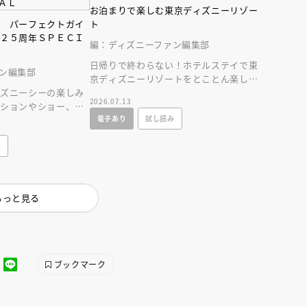
お泊まりで楽しむ東京ディズニーリゾー
ー パーフェクトガイ
ト
 ２５周年ＳＰＥＣＩ
編：ディズニーファン編集部
日帰りで終わらない！ホテルステイで東
ン編集部
京ディズニーリゾートをとことん楽しむ
ィズニーシーの楽しみ
情報満載の一冊が新登場！
2026.07.13
クションやショー、レ
電子あり
試し読み
情報に加え、使いや
み
もっと見る
ブックマーク