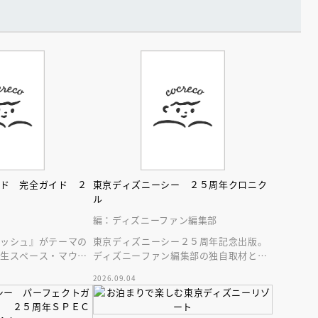
インセミナー 受賞作家
童文学新人賞】受賞作家と前
者が語る「絵本創作実践
員に聞く「児童文学創作セミ
5-10-31
ンド 完全ガイド ２
東京ディズニーシー ２５周年クロニク
ル
編：ディズニーファン編集部
ラッシュ』がテーマの
東京ディズニーシー２５周年記念出版。
新生スペース・マウン
ディズニーファン編集部の独自取材と秘
ディズニーランドの最
蔵写真で構成したパークファン必見の２
2026.09.04
５年史！