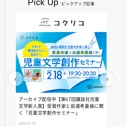
Pick Up
ピックアップ記事
アーカイブ配信中【第67回講談社児童
『神の
文学新人賞】受賞作家と前選考委員に聞
く「児童文学創作セミナー」
2026.01.30
2025.12.23