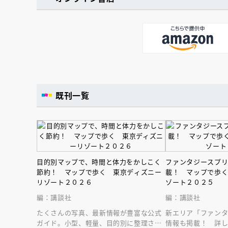
既刊一覧
目的別マップで、時間と体力をかしこく
ファンタジースプ
節約！ マップで歩く 東京ディズニー
載！ マップで歩
リゾート２０２６
ゾート２０２５
編：講談社
編：講談社
たくさんの写真、最新情報が豊富な公式
新エリア「ファン
ガイド。小型、軽量、目的別に整理され
情報も掲載！ 詳