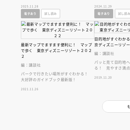
たマップでとてもわかりやすい、ロング
すぐ行ける、ＴＤ
2025.11.28
2024.11.29
セラー最新版！
版！
電子あり
試し読み
電子あり
試し読
目的地がすぐわか
最新マップでますます便利に！ マップ
京ディズニーリゾ
で歩く 東京ディズニーリゾート２０２
編：講談社
２
パッと見て目的地
編：講談社
る！ 見やすさ満
パークで行きたい場所がすぐわかる！
ゾート・ガイドブ
2019.11.20
大好評のガイドブック最新版！
2021.11.26
会員限定
オ
【アーカイ