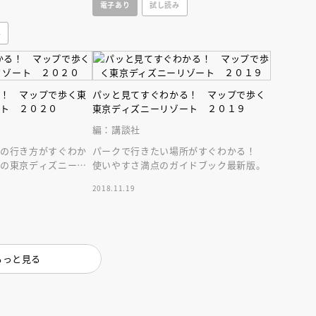
電子あり
試し読み
Ｒガイドブック最新
み
る！ マップで歩く東
パッと見てすぐわかる！ マップで歩く
ート ２０２０
東京ディズニーリゾート ２０１９
編：講談社
えほん通信
への行き方がすぐわか
パークで行きたい場所がすぐわかる！
点の東京ディズニーリ
使いやすさ満点のガイドブック最新版。
ック最新版！
2018.11.19
もっと見る
ンライン
会員限定
オンライン
ブ配信中】講談社絵本新
アーカイブ配信中【第67回講