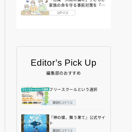
家族の命を守る事前対策を「防
災アドバイザー」が解説
コクリコ
Editor’s Pick Up
編集部のおすすめ
フリースクールという選択
講談社コクリコ
『神の蝶、舞う果て』公式サイ
ト
講談社コクリコ