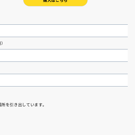
円）
場所を引き出しています。
（あさのあつこ）特設サ
フリースクールという選択
26年９月30日発売決定！
2026.03.31