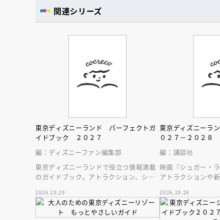
人賞オンラ
関連シリーズ
と担当編集
応募締切
202
講座」
東京ディズニーランド パーフェクトガ
東京ディズニーラ
イドブック ２０２７
０２７－２０２８
編：ディズニーファン編集部
編：講談社
東京ディズニーランドで役立つ情報満載
映画『シュガー・
のガイドブック。アトラクション、ショ
アトラクションや
ー、レストラン、グッズまでが１冊に！
テンはじめ、東京
2026.10.29
2026.10.26
新情報をお届け！