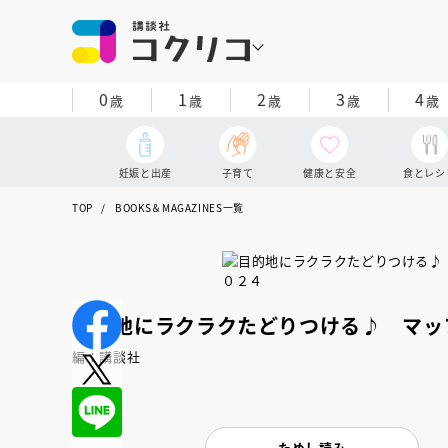
0
1
2
3
4
歳
歳
歳
歳
歳
妊娠と出産
子育て
健康と安全
食とレシ
TOP
BOOKS＆MAGAZINES一覧
目的地にラクラクたどりつける♪ マッ
編：講談社
ためし読み