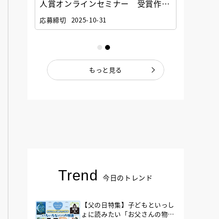
選考委
人賞オンラインセミナー 受賞作家
童文学
ナー」
と担当編集者が語る「絵本創作実践
員に聞
応募締切
2025-10-31
講座」
もっと見る
Trend
今日のトレンド
【父の日特集】子どもといっし
ょに読みたい「お父さんの物