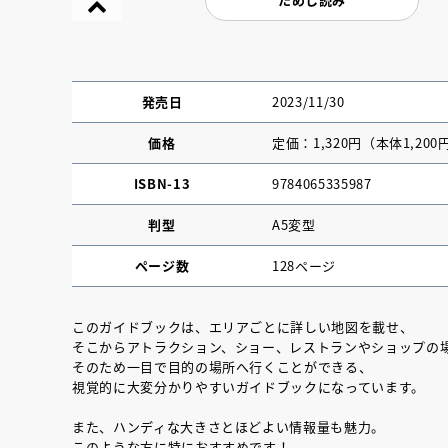
発売日
2023/11/30
価格
定価：1,320円（本体1,200
ISBN-13
9784065335987
判型
A5変型
ページ数
128ページ
このガイドブックは、エリアごとに詳しい地図を載せ、
そこからアトラクション、ショー、レストランやショップの
『NO.６再会』
そのため一目で目的の場所へ行くことができる、
イト ＃４ 20
視覚的に大変分かりやすいガイドブックになっています。
また、ハンディな大きさとほどよい情報量も魅力。
2025.02.17
このような方に特におすすめです！