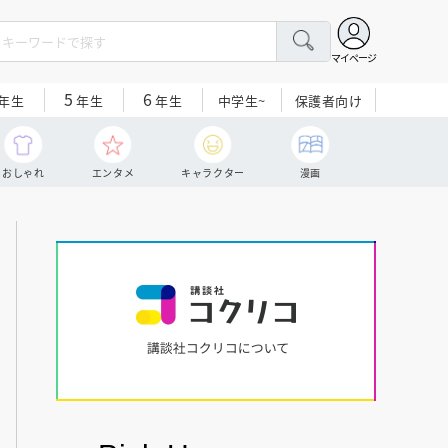
マイページ
5
6
中学生~
保護者向け
年生
年生
年生
おしゃれ
エンタメ
キャラクター
漫画