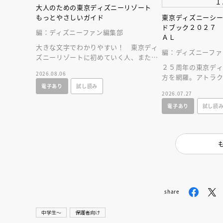
大人のための東京ディズニーリゾート
もっとやさしいガイド
東京ディズニーシ
ドブック２０２７
編：ディズニーファン編集部
ＡＬ
大きな文字でわかりやすい！ 東京ディ
編：ディズニーファ
ズニーリゾートに初めていく人、または
お久しぶりの人へ贈る、やさしいガイド
２５周年の東京デ
2026.08.06
ブック。
方を網羅。アトラ
電子あり
試し読み
ストラン、ショップ
2026.07.27
すいマップつき！
電子あり
試し読
share
中学生〜
保護者向け