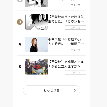
た“魔の２年間”【後編】
コクリコ
【不登校のきっかけは先
生でした】「カウンセリ
ングの時間」生徒の情報
コクリコ
をバラしたのは…《第２
話》
小中学校「不登校35万
人」時代に 中川翔子さ
んが審査委員長「不登校
コクリコ
生動画甲子園 2026」が開
催
【不登校】で成績オール
１から公立大医学部へ 中
２で起立性調節障害「治
コクリコ
るまで３年」の診断 その
とき母は
もっと見る