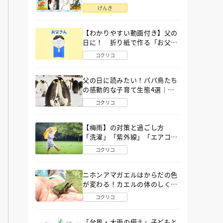
語」６選
げんき
【わかりやすい動画付き】父の
日に！ 折り紙で作る「お父さ
ん」の簡単な折り方
コクリコ
父の日に読みたい！パパ鳥たち
の感動的な子育て生態4選｜図
鑑MOVE
コクリコ
【梅雨】の対策と過ごし方
「洗濯」「紫外線」「エアコ
ン」「ゲリラ豪雨」…〔気象予
コクリコ
報士が完全ガイド〕
ニホンアマガエルはからだの色
が変わる！カエルの体のしくみ
から両生類の特ちょうまで図鑑
コクリコ
MOVEが解説！
「台風・大雨の備え」子どもと