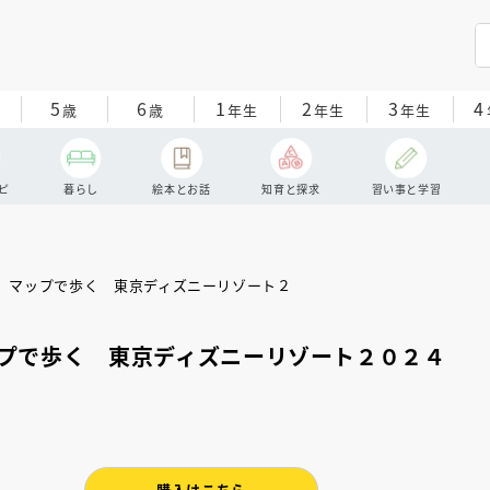
5
6
1
2
3
4
歳
歳
年生
年生
年生
ピ
暮らし
絵本とお話
知育と探求
習い事と学習
プで歩く 東京ディズニーリゾート２０２４
購入はこちら