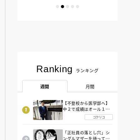
Ranking
ランキング
週間
月間
【不登校から医学部へ】
中２で成績はオール１
「昼夜逆転」したわが子
コクリコ
を”夜遊び”に連れ出した
母の気づき
「正社員の落とし穴」シ
ングルマザーを待ってい