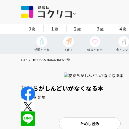
0
1
2
3
4
歳
歳
歳
歳
歳
妊娠と出産
子育て
健康と安全
食とレシ
TOP
BOOKS＆MAGAZINES一覧
友だちがしんどいがなくなる本
著：石田 光規
ためし読み