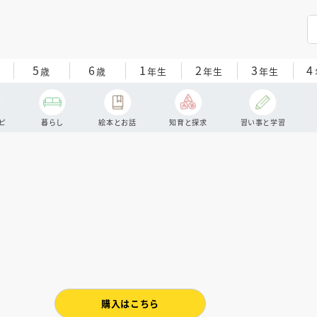
5
6
1
2
3
4
歳
歳
年生
年生
年生
ピ
暮らし
絵本とお話
知育と探求
習い事と学習
購入はこちら