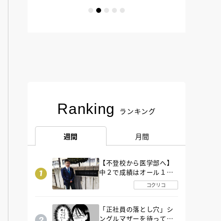
Ranking
ランキング
週間
月間
【不登校から医学部へ】
中２で成績はオール１
「昼夜逆転」したわが子
コクリコ
を”夜遊び”に連れ出した
母の気づき
「正社員の落とし穴」シ
ングルマザーを待ってい