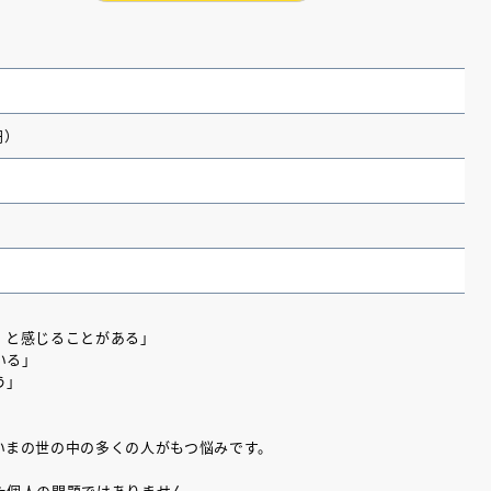
円）
』と感じることがある」
いる」
（あさのあつこ）特設サ
フリースクールという選択
う」
26年９月30日発売決定！
いまの世の中の多くの人がもつ悩みです。
2026.03.31
た個人の問題ではありません。