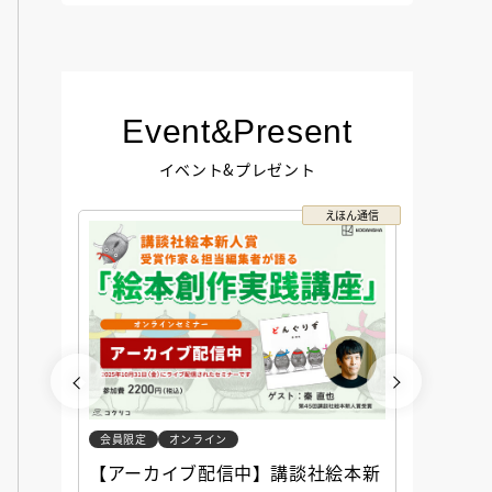
Event&Present
イベント&プレゼント
コクリコ
えほん通信
会員限定
オンライン
会員限定
談社児
【アーカイブ配信中】講談社絵本新
アーカ