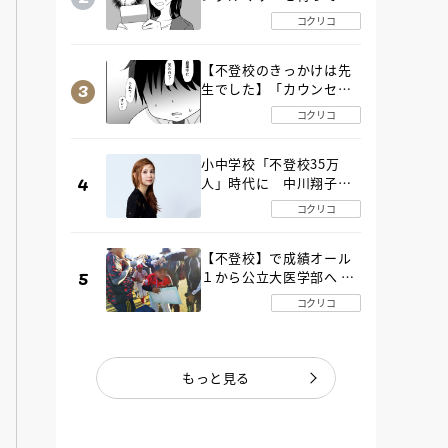
た“魔の２年間”【後編】
コクリコ
【不登校のきっかけは先
生でした】「カウンセリ
ングの時間」生徒の情報
コクリコ
をバラしたのは…《第２
話》
小中学校「不登校35万
人」時代に 中川翔子さ
んが審査委員長「不登校
コクリコ
生動画甲子園 2026」が開
催
【不登校】で成績オール
１から公立大医学部へ 中
２で起立性調節障害「治
コクリコ
るまで３年」の診断 その
とき母は
もっと見る