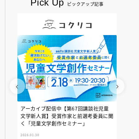
Pick Up
ピックアップ記事
アーカイブ配信中【第67回講談社児童
『神の
文学新人賞】受賞作家と前選考委員に聞
く「児童文学創作セミナー」
2026.01.30
2025.12.23