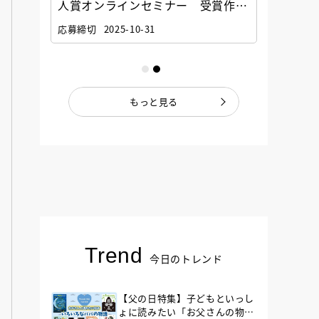
選考委
人賞オンラインセミナー 受賞作家
童文学
ナー」
と担当編集者が語る「絵本創作実践
員に聞
応募締切
2025-10-31
講座」
もっと見る
Trend
今日のトレンド
【父の日特集】子どもといっし
ょに読みたい「お父さんの物