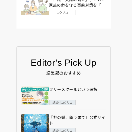
家族の命を守る事前対策を「防
災アドバイザー」が解説
コクリコ
Editor’s Pick Up
編集部のおすすめ
フリースクールという選択
講談社コクリコ
『神の蝶、舞う果て』公式サイ
ト
講談社コクリコ