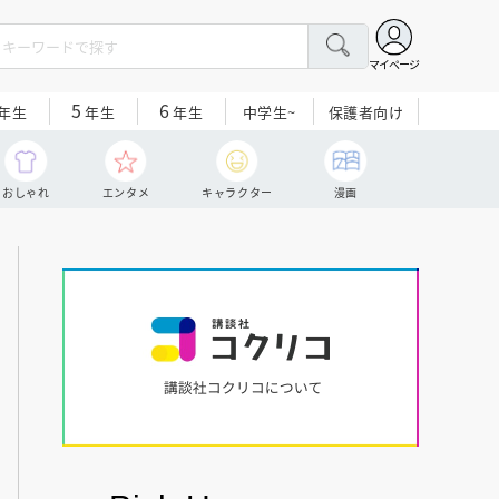
マイページ
5
6
中学生~
保護者向け
年生
年生
年生
おしゃれ
エンタメ
キャラクター
漫画