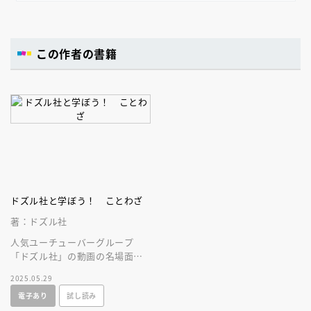
この作者の書籍
ドズル社と学ぼう！ ことわざ
著：ドズル社
人気ユーチューバーグループ
「ドズル社」の動画の名場面
で、楽しくことわざが覚えられ
2025.05.29
る！（小学校中学年以上）
電子あり
試し読み