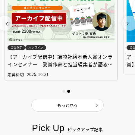
会員限定
オンライン
会
【アーカイブ配信中】講談社絵本新人賞オンラ
ア
インセミナー 受賞作家と担当編集者が語る
賞
「絵本創作実践講座」
作
応募締切
2025-10-31
もっと見る
Pick Up
ピックアップ記事