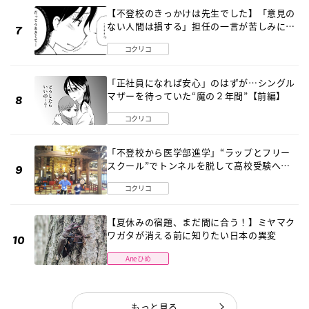
【不登校のきっかけは先生でした】「意見の
ない人間は損する」担任の一言が苦しみに…
《第１話》
コクリコ
「正社員になれば安心」のはずが…シングル
マザーを待っていた“魔の２年間”【前編】
コクリコ
「不登校から医学部進学」“ラップとフリー
スクール”でトンネルを脱して高校受験へ
〔元野球少年の実話〕
コクリコ
【夏休みの宿題、まだ間に合う！】ミヤマク
ワガタが消える前に知りたい日本の異変
Aneひめ
もっと見る