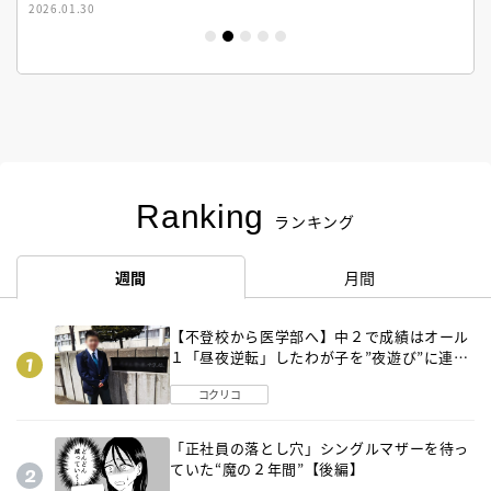
2026.01.30
Ranking
ランキング
週間
月間
【不登校から医学部へ】中２で成績はオール
１「昼夜逆転」したわが子を”夜遊び”に連れ
出した母の気づき
コクリコ
「正社員の落とし穴」シングルマザーを待っ
ていた“魔の２年間”【後編】