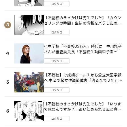
コクリコ
【不登校のきっかけは先生でした】「カウン
セリングの時間」生徒の情報をバラしたの
は…《第２話》
コクリコ
小中学校「不登校35万人」時代に 中川翔子
さんが審査委員長「不登校生動画甲子園
2026」が開催
コクリコ
【不登校】で成績オール１から公立大医学部
へ 中２で起立性調節障害「治るまで３年」の
診断 そのとき母は
コクリコ
【不登校のきっかけは先生でした】「いつま
で休むんですか？」追い詰められる母と息子
《第６話》
コクリコ