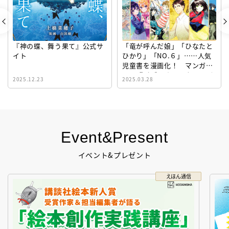
『神の蝶、舞う果て』公式サ
「竜が呼んだ娘」「ひなたと
イト
ひかり」「NO.６」……人気
児童書を漫画化！ マンガサ
イト『ビブリオシリウス』誕
2025.12.23
2025.03.28
生！
Event&Present
イベント&プレゼント
えほん通信