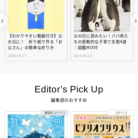
【わかりやすい動画付き】父
父の日に読みたい！パパ鳥た
の日に！ 折り紙で作る「お
ちの感動的な子育て生態4選
父さん」の簡単な折り方
｜図鑑MOVE
2026.05.17
2025.06.13
Editor’s Pick Up
編集部のおすすめ
講談社コクリコ
コクリコ