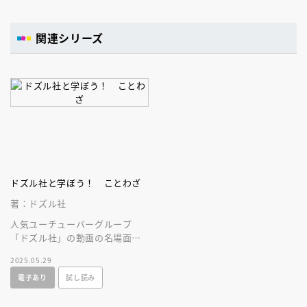
関連シリーズ
ドズル社と学ぼう！ ことわざ
著：ドズル社
人気ユーチューバーグループ
「ドズル社」の動画の名場面
で、楽しくことわざが覚えられ
2025.05.29
る！（小学校中学年以上）
電子あり
試し読み