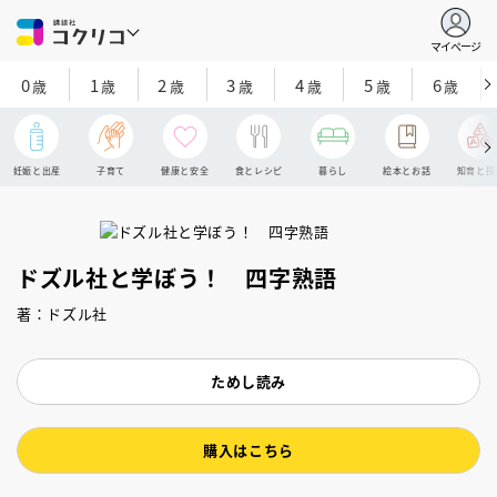
マイページ
0
1
2
3
4
5
6
歳
歳
歳
歳
歳
歳
歳
妊娠と出産
子育て
健康と安全
食とレシピ
暮らし
絵本とお話
知育と探
ドズル社と学ぼう！ 四字熟語
著：ドズル社
ためし読み
購入はこちら