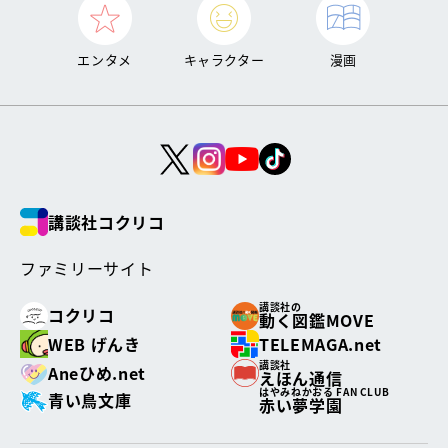
エンタメ
キャラクター
漫画
講談社コクリコ
ファミリーサイト
講談社の
コクリコ
動く図鑑MOVE
WEB げんき
TELEMAGA.net
講談社
Aneひめ.net
えほん通信
はやみねかおる FAN CLUB
青い鳥文庫
赤い夢学園