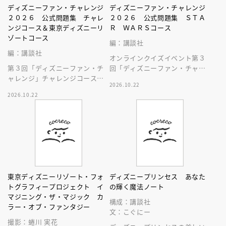
ディズニーファン・チャレンジ
ディズニーファン・チャレンジ
２０２６ 公式問題集 チャレ
２０２６ 公式問題集 ＳＴＡ
ンジコース＆東京ディズニーリ
Ｒ ＷＡＲＳコース
ゾートコース
編：講談社
編：講談社
オンラインクイズイベント第３
第３回「ディズニーファン・チ
回「ディズニーファン・チャレ
ャレンジ」チャレンジコース＆
ンジ」、スター・ウォーズコー
2026.10.22
東京ディズニーリゾートコース
スの問題、答えと解説を収録し
2026.10.22
のすべての問題、答えと解説を
た本です！
収録した本！
東京ディズニーリゾート・フォ
ディズニープリンセス あなた
トグラフィープロジェクト イ
の輝く魔法ノート
マジニング・ザ・マジック カ
構成：講談社
ラー・オブ・ファンタジー
文：こぐにー
撮影：蜷川 実花