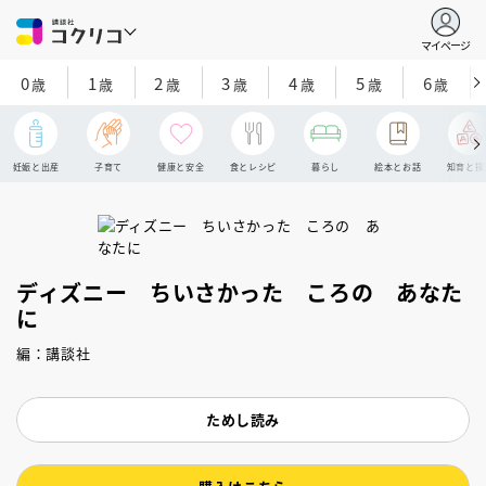
マイページ
0
1
2
3
4
5
6
歳
歳
歳
歳
歳
歳
歳
妊娠と出産
子育て
健康と安全
食とレシピ
暮らし
絵本とお話
知育と探
ディズニー ちいさかった ころの あなた
に
編：講談社
ためし読み