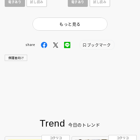
電子あり
試し読み
電子あり
試し読み
の新装版。
ュー大充実！
もっと見る
ブックマーク
share
保護者向け
Trend
今日のトレンド
コクリコ
コクリコ