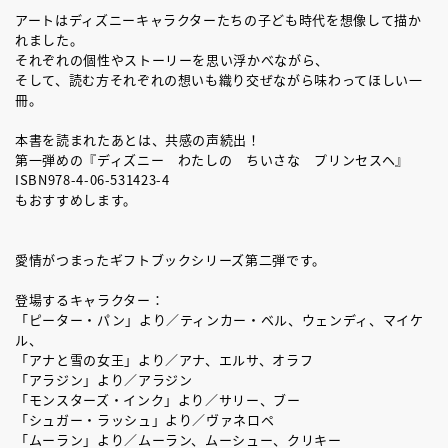
アートはディズニーキャラクターたちの子ども時代を想像して描か
れました。
それぞれの個性やストーリーを思い浮かべながら、
そして、読む方それぞれの想いも織り交ぜながら味わってほしい一
冊。
本書を読まれたあとは、共感の声続出！
第一弾めの『ディズニー わたしの ちいさな プリンセスヘ』
ISBN978-4-06-531423-4
もおすすめします。
愛情がつまったギフトブックシリーズ第二弾です。
登場するキャラクター：
「ピーター・パン」より／ティンカー・ベル、ウェンディ、マイケ
ル、
「アナと雪の女王」より／アナ、エルサ、オラフ
「アラジン」より／アラジン
「モンスターズ・インク」より／サリー、ブー
「シュガー・ラッシュ」より／ヴァネロペ
「ムーラン」より／ムーラン、ムーシュー、クリキー