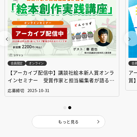
会員限定
オンライン
会
【アーカイブ配信中】講談社絵本新人賞オンラ
ア
インセミナー 受賞作家と担当編集者が語る
賞
「絵本創作実践講座」
作
応募締切
2025-10-31
もっと見る