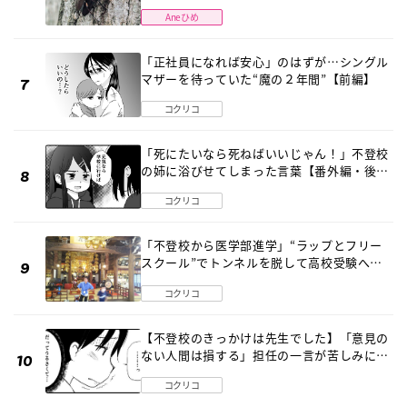
Aneひめ
「正社員になれば安心」のはずが…シングル
マザーを待っていた“魔の２年間”【前編】
コクリコ
「死にたいなら死ねばいいじゃん！」不登校
の姉に浴びせてしまった言葉【番外編・後
編】
コクリコ
「不登校から医学部進学」“ラップとフリー
スクール”でトンネルを脱して高校受験へ
〔元野球少年の実話〕
コクリコ
【不登校のきっかけは先生でした】「意見の
ない人間は損する」担任の一言が苦しみに…
《第１話》
コクリコ