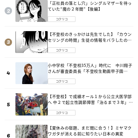
「正社員の落とし穴」シングルマザーを待っ
ていた“魔の２年間”【後編】
コクリコ
【不登校のきっかけは先生でした】「カウン
セリングの時間」生徒の情報をバラしたの
は…《第２話》
コクリコ
小中学校「不登校35万人」時代に 中川翔子
さんが審査委員長「不登校生動画甲子園
2026」が開催
コクリコ
【不登校】で成績オール１から公立大医学部
へ 中２で起立性調節障害「治るまで３年」の
診断 そのとき母は
コクリコ
【夏休みの宿題、まだ間に合う！】ミヤマク
ワガタが消える前に知りたい日本の異変