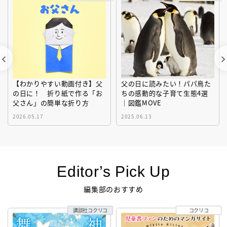
【わかりやすい動画付き】父
父の日に読みたい！パパ鳥た
の日に！ 折り紙で作る「お
ちの感動的な子育て生態4選
父さん」の簡単な折り方
｜図鑑MOVE
2026.05.17
2025.06.13
Editor’s Pick Up
編集部のおすすめ
講談社コクリコ
コクリコ