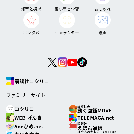
知育と探求
習い事と学習
おしゃれ
エンタメ
キャラクター
漫画
講談社コクリコ
ファミリーサイト
講談社の
コクリコ
動く図鑑MOVE
WEB げんき
TELEMAGA.net
講談社
Aneひめ.net
えほん通信
はやみねかおる FAN CLUB