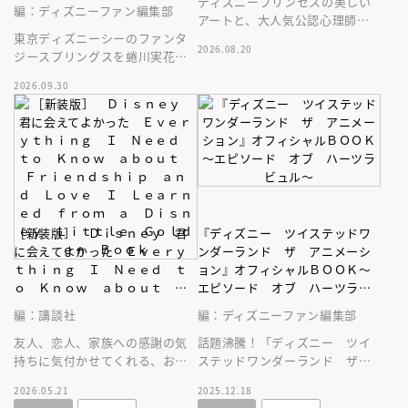
ディズニープリンセスの美しい
編：ディズニーファン編集部
アートと、大人気公認心理師に
東京ディズニーシーのファンタ
よる温かなメッセージ。自己受
2026.08.20
ジースプリングスを蜷川実花が
容ジャーナル・ワークブックの
撮る
決定版！
2026.09.30
［新装版］ Ｄｉｓｎｅｙ 君
『ディズニー ツイステッドワ
に会えてよかった Ｅｖｅｒｙ
ンダーランド ザ アニメーシ
ｔｈｉｎｇ Ｉ Ｎｅｅｄ ｔ
ョン』オフィシャルＢＯＯＫ～
ｏ Ｋｎｏｗ ａｂｏｕｔ Ｆ
エピソード オブ ハーツラビ
ｒｉｅｎｄｓｈｉｐ ａｎｄ
ュル～
編：講談社
編：ディズニーファン編集部
Ｌｏｖｅ Ｉ Ｌｅａｒｎｅ
ｄ ｆｒｏｍ ａ Ｄｉｓｎｅ
友人、恋人、家族への感謝の気
話題沸騰！「ディズニー ツイ
ｙ Ｌｉｔｔｌｅ Ｇｏｌｄｅ
持ちに気付かせてくれる、お守
ステッドワンダーランド ザ
ｎ Ｂｏｏｋ
りのような一冊です。「Ｄｉｓ
アニメーション」の公式ブッ
2026.05.21
2025.12.18
ｎｅｙ 君に会えてよかった」
ク！ ボイスキャストインタビ