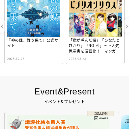
『神の蝶、舞う果て』公式サ
「竜が呼んだ娘」「ひなたと
イト
ひかり」「NO.６」……人気
児童書を漫画化！ マンガサ
イト『ビブリオシリウス』誕
2025.12.23
2025.03.28
生！
Event&Present
イベント&プレゼント
えほん通信