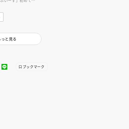
らぶいーず」初めての
ふたりのであいがはじ
み
もっと見る
ブックマーク