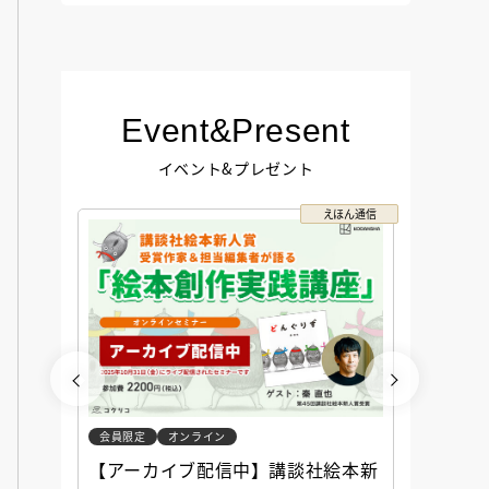
Event&Present
イベント&プレゼント
コクリコ
えほん通信
会員限定
オンライン
会員限定
談社児
【アーカイブ配信中】講談社絵本新
アーカ