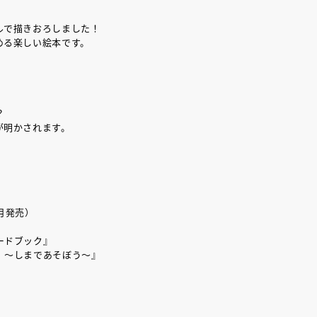
ルで描きおろしました！
める楽しい絵本です。
？
が明かされます。
月発売）
ードブック』
 ～しまであそぼう～』