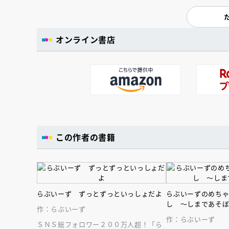
オンライン書店
この作者の書籍
らぶいーず ずっとずっといっしょだよ
らぶいーずのめち
し ～しまであそ
作：らぶいーず
作：らぶいーず
ＳＮＳ総フォロワー２００万人超！「ら