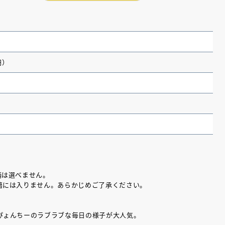
円）
（あさのあつこ）特設サ
フリースクールという選択
柄は選べません。
籍には入りません。あらかじめご了承ください。
26年９月30日発売決定！
ぴょんちーのラブラブな毎日の様子が大人気。
2026.03.31