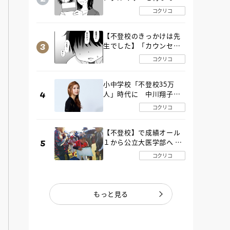
た“魔の２年間”【後編】
コクリコ
【不登校のきっかけは先
生でした】「カウンセリ
ングの時間」生徒の情報
コクリコ
をバラしたのは…《第２
話》
小中学校「不登校35万
人」時代に 中川翔子さ
んが審査委員長「不登校
コクリコ
生動画甲子園 2026」が開
催
【不登校】で成績オール
１から公立大医学部へ 中
２で起立性調節障害「治
コクリコ
るまで３年」の診断 その
とき母は
もっと見る