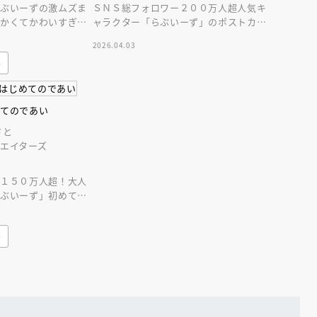
らぶいーずの激ムズま
ＳＮＳ総フォロワー２００万人超人気キ
まかくてかわいすぎる
ャラクター「らぶいーず」のポストカー
個のまちがいとすもっ
ドブック！らぶいーずのかわいさいっぱ
2026.04.03
い２０枚セット！
み
めてのであい
さと
えほん通信
エイターズ
ー１５０万人超！大人
らぶいーず」初めての
ふたりのであいがはじ
み
ンライン
会員限定
オンライン
ブ配信中】講談社絵本新
アーカイブ配信中【第67回講