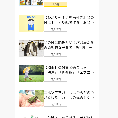
語」６選
げんき
【わかりやすい動画付き】父の
日に！ 折り紙で作る「お父さ
ん」の簡単な折り方
コクリコ
父の日に読みたい！パパ鳥たち
の感動的な子育て生態4選｜図
鑑MOVE
コクリコ
【梅雨】の対策と過ごし方
「洗濯」「紫外線」「エアコ
ン」「ゲリラ豪雨」…〔気象予
コクリコ
報士が完全ガイド〕
ニホンアマガエルはからだの色
が変わる！カエルの体のしくみ
から両生類の特ちょうまで図鑑
コクリコ
MOVEが解説！
「台風・大雨の備え」子どもと