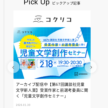
Pick Up
ピックアップ記事
アーカイブ配信中【第67回講談社児童
『神の
文学新人賞】受賞作家と前選考委員に聞
く「児童文学創作セミナー」
2026.01.30
2025.12.23