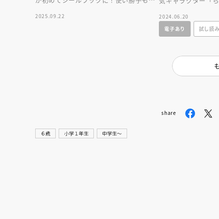
気キャラクター「
ツグンで、ファンなら１２０％ほしいこ
絵本！ラブラブな
2025.09.22
2024.06.20
とまちがいなし！
めて明かされる！
電子あり
試し読
share
６歳
小学１年生
中学生〜