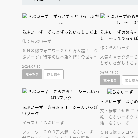
人賞オンラ
と担当編集
応募締切
202
講座」
らぶいーず ずっとずっといっしょだよ
らぶいーずのめち
し ～しまであそ
作：らぶいーず
作：らぶいーず
ＳＮＳ総フォロワー２００万人超！「ら
ぶいーず」待望の絵本第３作！今回は動
人気キャラクター
画でも大人気だったすもっぴとぴょんち
ちがいさがし！こ
2026.07.30
ーの結婚がテーマ
イラストから１０
2026.05.22
電子あり
試し読み
ぴたちをさがせ！
電子あり
試し読
らぶいーず はじ
らぶいーず きらきら！ シールいっぱ
文・構成：せき ち
いブック
絵：らぶいーずクリ
イラスト：らぶいーず
絵：らぶいーず
フォロワー２００万人超「らぶいーず」
ＳＮＳ総フォロワ
が初めてシールブックに！使い勝手もバ