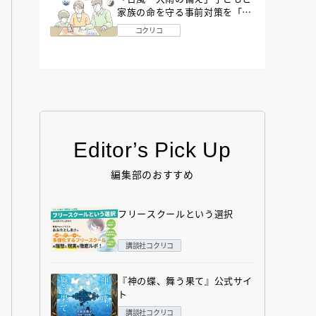
家族の命を守る事前対策を「防
災アドバイザー」が解説
コクリコ
Editor’s Pick Up
編集部のおすすめ
フリースクールという選択
講談社コクリコ
『神の蝶、舞う果て』公式サイ
ト
講談社コクリコ