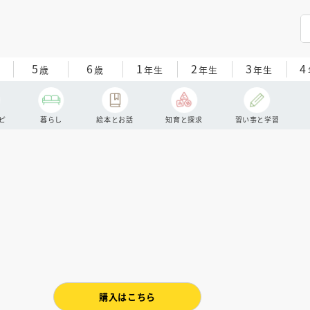
5
6
1
2
3
4
歳
歳
年生
年生
年生
ピ
暮らし
絵本とお話
知育と探求
習い事と学習
購入はこちら