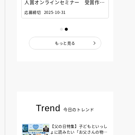
選考委
人賞オンラインセミナー 受賞作家
童文学
ナー」
と担当編集者が語る「絵本創作実践
員に聞
応募締切
2025-10-31
講座」
もっと見る
Trend
今日のトレンド
【父の日特集】子どもといっし
ょに読みたい「お父さんの物