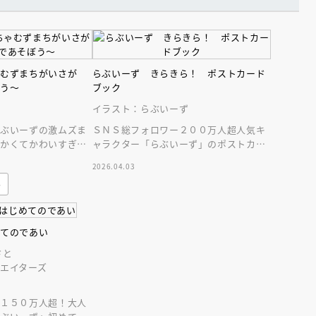
インセミナー 受賞作家
童文学新人賞】受賞作家と前
者が語る「絵本創作実践
員に聞く「児童文学創作セミ
5-10-31
ゃむずまちがいさが
らぶいーず きらきら！ ポストカード
ぼう～
ブック
イラスト：らぶいーず
らぶいーずの激ムズま
ＳＮＳ総フォロワー２００万人超人気キ
まかくてかわいすぎる
ャラクター「らぶいーず」のポストカー
個のまちがいとすもっ
ドブック！らぶいーずのかわいさいっぱ
2026.04.03
い２０枚セット！
み
めてのであい
さと
エイターズ
ー１５０万人超！大人