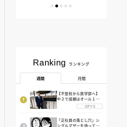
Ranking
ランキング
週間
月間
【不登校から医学部へ】
中２で成績はオール１
「昼夜逆転」したわが子
コクリコ
を”夜遊び”に連れ出した
母の気づき
「正社員の落とし穴」シ
ングルマザーを待ってい