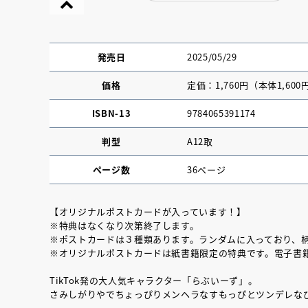
発売日
2025/05/29
価格
定価：1,760円（本体1,600
ISBN-13
9784065391174
判型
A12取
ページ数
36ページ
【オリジナルポストカードが入っています！】
※特典はなくなり次第終了します。
『NO.６再会』
※ポストカードは３種類あります。ランダムに入っており、
※オリジナルポストカードは紙書籍限定の特典です。電子書
イト ＃４ 20
TikTok発の大人気キャラクター「らぶいーず」。
さみしがりやでちょっぴりメンヘラなすもっぴとツンデレな
2025.02.17