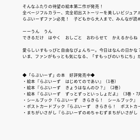
そんなふたりの待望の絵本第二作が発売！
全ページフルカラー、完全初出ストーリーを美しいビジュア
らぶいーずファン必見！ 子どもから大人まで、みんなが読
ーーうん うん
できるだけ はやく おしごと おわらせて かえるからね
愛らしいすもっぴと自由なぴょんちー。今日はなんの日かな
いま、ファンがもっとも気になる、「すもっぴのいちにち」
◆「らぶいーず」の本 好評発売中◆
・絵本『らぶいーず はじめてのであい』（1巻）
・絵本『らぶいーず きょうはなんのひ？』（2巻）
・絵本『らぶいーず ずっとずっといっしょだよ』（3巻・7
・シールブック『らぶいーず きらきら！ シールブック』
・ポストカードブック『らぶいーず きらきら！ ポストカ
・まちがいさがし『らぶいーずのめちゃむずまちがいさがし