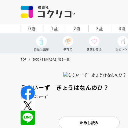
0
1
2
3
4
歳
歳
歳
歳
歳
妊娠と出産
子育て
健康と安全
食とレシ
TOP
BOOKS＆MAGAZINES一覧
らぶいーず きょうはなんのひ？
作：らぶいーず
ためし読み