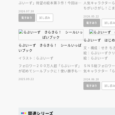
ぶいーず」待望の絵本第３作！今回は動
人気キャラクター
画でも大人気だったすもっぴとぴょんち
ちがいさがし！こ
2026.07.30
ーの結婚がテーマ
イラストから１０
2026.05.22
電子あり
試し読み
ぴたちをさがせ！
電子あり
試し読
らぶいーず はじ
らぶいーず きらきら！ シールいっぱ
文・構成：せき ち
いブック
絵：らぶいーずクリ
イラスト：らぶいーず
絵：らぶいーず
フォロワー２００万人超「らぶいーず」
ＳＮＳ総フォロワ
が初めてシールブックに！使い勝手もバ
気キャラクター「
ツグンで、ファンなら１２０％ほしいこ
絵本！ラブラブな
2025.09.22
2024.06.20
とまちがいなし！
めて明かされる！
電子あり
試し読
会員限定
オ
【アーカイ
関連シリーズ