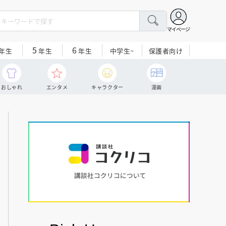
マイページ
5
6
中学生~
保護者向け
年生
年生
年生
おしゃれ
エンタメ
キャラクター
漫画