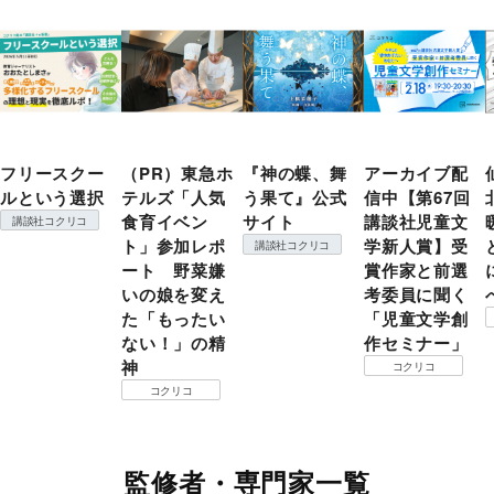
フリースクー
（PR）東急ホ
『神の蝶、舞
アーカイブ配
ルという選択
テルズ「人気
う果て』公式
信中【第67回
食育イベン
サイト
講談社児童文
講談社コクリコ
ト」参加レポ
学新人賞】受
講談社コクリコ
ート 野菜嫌
賞作家と前選
いの娘を変え
考委員に聞く
た「もったい
「児童文学創
ない！」の精
作セミナー」
神
コクリコ
コクリコ
監修者・専門家一覧