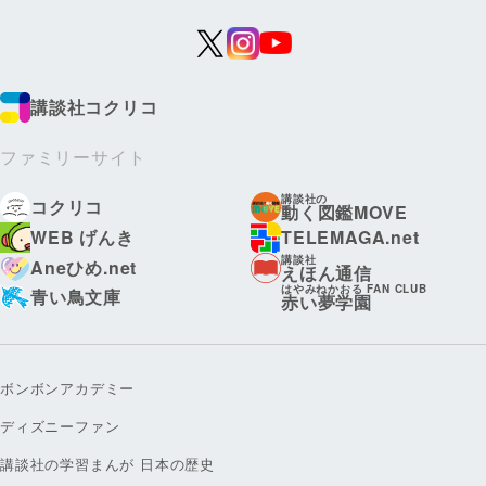
講談社コクリコ
ファミリーサイト
講談社の
コクリコ
動く図鑑MOVE
WEB げんき
TELEMAGA.net
講談社
Aneひめ.net
えほん通信
はやみねかおる FAN CLUB
青い鳥文庫
赤い夢学園
ボンボンアカデミー
ディズニーファン
講談社の学習まんが 日本の歴史