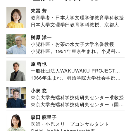
末冨 芳
教育学者・日本大学文理学部教育学科教授
日本大学文理学部教育学科教授。京都大学
教育学部卒業...
榊原 洋一
小児科医・お茶の水女子大学名誉教授
小児科医。1951年東京生まれ。小児科
医。東京大学...
原 哲也
一般社団法人WAKUWAKU PROJECT
1966年生まれ、明治学院大学社会学部福
JAPAN代表・言語聴覚士・社会福祉士
祉学科卒業...
小泉 悠
東京大学先端科学技術研究センター准教授
東京大学先端科学技術研究センター（国際
安全保障構想...
森田 麻里子
医師・小児スリープコンサルタント
Child Health Laboratory代表...