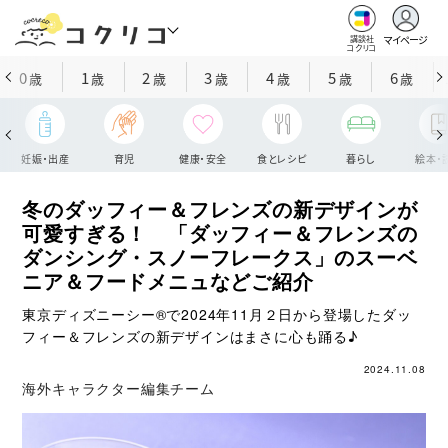
マイページ
講談社
コクリコ
0
1
2
3
4
5
6
歳
歳
歳
歳
歳
歳
歳
妊娠・出産
育児
健康・安全
食とレシピ
暮らし
絵本・
冬のダッフィー＆フレンズの新デザインが
可愛すぎる！ 「ダッフィー＆フレンズの
ダンシング・スノーフレークス」のスーベ
ニア＆フードメニュなどご紹介
東京ディズニーシー®で2024年11月２日から登場したダッ
フィー＆フレンズの新デザインはまさに心も踊る♪
2024.11.08
海外キャラクター編集チーム