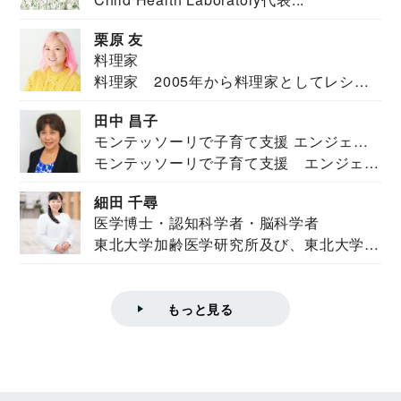
栗原 友
料理家
料理家 2005年から料理家としてレシピ
を紹介。東...
田中 昌子
モンテッソーリで子育て支援 エンジェル
モンテッソーリで子育て支援 エンジェル
ズハウス研究所所長
ズハウス研究...
細田 千尋
医学博士・認知科学者・脳科学者
東北大学加齢医学研究所及び、東北大学大
学院情報科学...
もっと見る