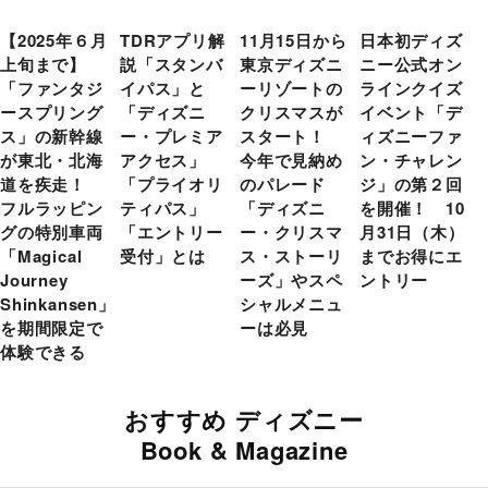
【2025年６月
TDRアプリ解
11月15日から
日本初ディズ
上旬まで】
説「スタンバ
東京ディズニ
ニー公式オン
「ファンタジ
イパス」と
ーリゾートの
ラインクイズ
ースプリング
「ディズニ
クリスマスが
イベント「デ
ス」の新幹線
ー・プレミア
スタート！
ィズニーファ
が東北・北海
アクセス」
今年で見納め
ン・チャレン
道を疾走！
「プライオリ
のパレード
ジ」の第２回
フルラッピン
ティパス」
「ディズニ
を開催！ 10
グの特別車両
「エントリー
ー・クリスマ
月31日（木）
「Magical
受付」とは
ス・ストーリ
までお得にエ
Journey
ーズ」やスペ
ントリー
Shinkansen」
シャルメニュ
を期間限定で
ーは必見
体験できる
おすすめ ディズニー
Book & Magazine