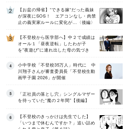
【お盆の帰省】“できる嫁“だった義妹
が深夜にSOS！ エアコンなし・肉禁
止の義実家ルールに変化が…〈後編〉
【不登校から医学部へ】中２で成績は
オール１「昼夜逆転」したわが子
を”夜遊び”に連れ出した母の気づき
小中学校「不登校35万人」時代に 中
川翔子さんが審査委員長「不登校生動
画甲子園 2026」が開催
「正社員の落とし穴」シングルマザー
を待っていた“魔の２年間”【後編】
【不登校のきっかけは先生でした】
「いつまで休むんですか？」追い詰め
られる母と息子《第６話》