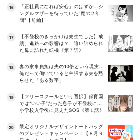
「正社員になれば安心」のはずが…シ
ングルマザーを待っていた“魔の２年
間”【前編】
【不登校のきっかけは先生でした】成
績、進路への影響は？ 追い詰められ
た母に訪れた転機《第７話》
妻の家事負担は夫の10倍という現実…
俺だって働いていると主張する夫を黙
らせた「ある数字」
【フリースクールという選択】保育園
では“いい子”だった息子が不登校に…
小学校入学後に見えたSOS《第１話》
限定オリジナルデザイントートバッグ
のプレゼントキャンペーン！【８月９
日は、ムーミンの日】