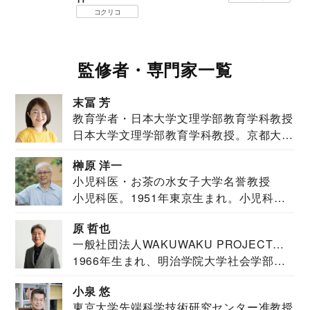
コクリコ
監修者・専門家一覧
末冨 芳
教育学者・日本大学文理学部教育学科教授
日本大学文理学部教育学科教授。京都大学
教育学部卒業...
榊原 洋一
小児科医・お茶の水女子大学名誉教授
小児科医。1951年東京生まれ。小児科
医。東京大学...
原 哲也
一般社団法人WAKUWAKU PROJECT
1966年生まれ、明治学院大学社会学部福
JAPAN代表・言語聴覚士・社会福祉士
祉学科卒業...
小泉 悠
東京大学先端科学技術研究センター准教授