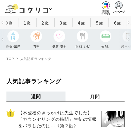
マイページ
講談社
コクリコ
0
1
2
3
4
5
6
歳
歳
歳
歳
歳
歳
歳
妊娠・出産
育児
健康・安全
食とレシピ
暮らし
絵本・
TOP
人気記事ランキング
人気記事ランキング
週間
月間
【不登校のきっかけは先生でした】
「カウンセリングの時間」生徒の情報
をバラしたのは…《第２話》