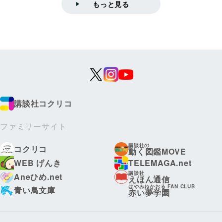
もっと見る
講談社コクリコ
ファミリーサイト
講談社の
コクリコ
動く図鑑MOVE
WEB げんき
TELEMAGA.net
講談社
Aneひめ.net
えほん通信
はやみねかおる FAN CLUB
青い鳥文庫
赤い夢学園