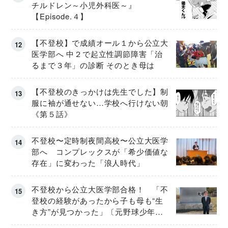
チルドレン～小児外科医～』
【Episode.４】
【不登校】で成績オール１から公立大
医学部へ 中２で起立性調節障害「治
るまで３年」の診断 そのとき母は
【不登校のきっかけは先生でした】制
服に袖が通せない…学校へ行けない朝
《第５話》
不登校〜定時制夜間高校〜公立大医学
部へ コンプレックスが「希少価値な
存在」に変わった「浪人時代」
不登校から公立大医学部合格！ 「不
登校の経験があったから子も母も“生
き方”が見つかった」〔元野球少年の
実話〕