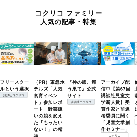
コクリコ ファミリー
人気の記事・特集
フリースクー
（PR）東急ホ
『神の蝶、舞
アーカイブ配
ルという選択
テルズ「人気
う果て』公式
信中【第67回
食育イベン
サイト
講談社児童文
講談社コクリコ
ト」参加レポ
学新人賞】受
講談社コクリコ
ート 野菜嫌
賞作家と前選
いの娘を変え
考委員に聞く
た「もったい
「児童文学創
ない！」の精
作セミナー」
神
コクリコ