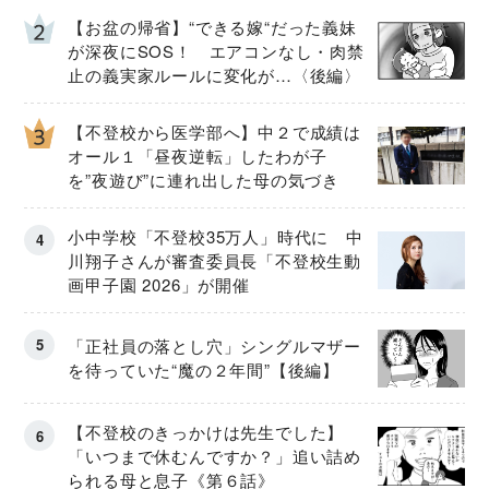
【お盆の帰省】“できる嫁“だった義妹
が深夜にSOS！ エアコンなし・肉禁
止の義実家ルールに変化が…〈後編〉
【不登校から医学部へ】中２で成績は
オール１「昼夜逆転」したわが子
を”夜遊び”に連れ出した母の気づき
小中学校「不登校35万人」時代に 中
川翔子さんが審査委員長「不登校生動
画甲子園 2026」が開催
「正社員の落とし穴」シングルマザー
を待っていた“魔の２年間”【後編】
【不登校のきっかけは先生でした】
「いつまで休むんですか？」追い詰め
られる母と息子《第６話》