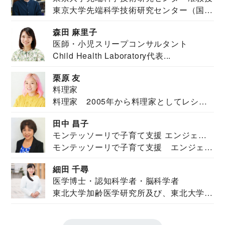
東京大学先端科学技術研究センター（国際
安全保障構想...
森田 麻里子
医師・小児スリープコンサルタント
Child Health Laboratory代表...
栗原 友
料理家
料理家 2005年から料理家としてレシピ
を紹介。東...
田中 昌子
モンテッソーリで子育て支援 エンジェル
モンテッソーリで子育て支援 エンジェル
ズハウス研究所所長
ズハウス研究...
細田 千尋
医学博士・認知科学者・脳科学者
東北大学加齢医学研究所及び、東北大学大
学院情報科学...