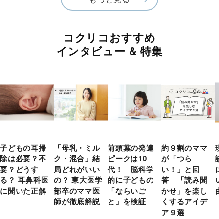
コクリコおすすめ
インタビュー & 特集
子どもの耳掃
「母乳・ミル
前頭葉の発達
約９割のママ
除は必要？不
ク・混合」結
ピークは10
が「つら
要？どうす
局どれがいい
代！ 脳科学
い！」と回
る？ 耳鼻科医
の？ 東大医学
的に子どもの
答 「読み聞
に聞いた正解
部卒のママ医
「ならいご
かせ」を楽し
師が徹底解説
と」を検証
くするアイデ
ア９選