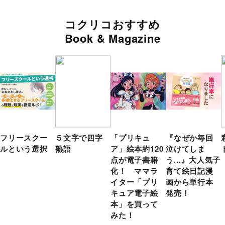
コクリコおすすめ
Book & Magazine
フリースクー
５文字で四字
「プリキュ
『なぜか毎回
ルという選択
熟語
ア」絵本約120
泣けてしま
点が電子書籍
う...』大人気子
化！ ママラ
育て絵日記漫
イター「プリ
画から単行本
キュア電子絵
発売！
本」を買って
みた！