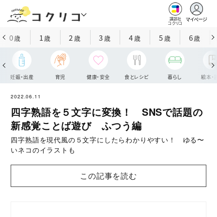
マイページ
講談社
コクリコ
0
1
2
3
4
5
6
歳
歳
歳
歳
歳
歳
歳
妊娠・出産
育児
健康・安全
食とレシピ
暮らし
絵本・
2022.06.11
四字熟語を５文字に変換！ SNSで話題の
新感覚ことば遊び ふつう編
四字熟語を現代風の５文字にしたらわかりやすい！ ゆる〜
いネコのイラストも
この記事を読む