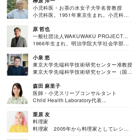
榊原 洋一
小児科医・お茶の水女子大学名誉教授
小児科医。1951年東京生まれ。小児科
医。東京大学...
原 哲也
一般社団法人WAKUWAKU PROJECT
1966年生まれ、明治学院大学社会学部福
JAPAN代表・言語聴覚士・社会福祉士
祉学科卒業...
小泉 悠
東京大学先端科学技術研究センター准教授
東京大学先端科学技術研究センター（国際
安全保障構想...
森田 麻里子
医師・小児スリープコンサルタント
Child Health Laboratory代表...
栗原 友
料理家
料理家 2005年から料理家としてレシピ
を紹介。東...