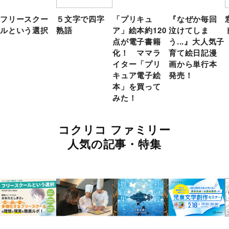
フリースクー
５文字で四字
「プリキュ
『なぜか毎回
ルという選択
熟語
ア」絵本約120
泣けてしま
点が電子書籍
う...』大人気子
化！ ママラ
育て絵日記漫
イター「プリ
画から単行本
キュア電子絵
発売！
本」を買って
みた！
コクリコ ファミリー
人気の記事・特集