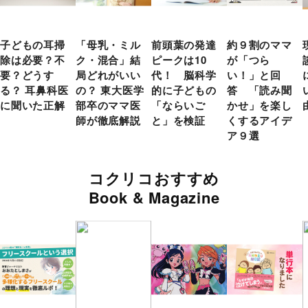
子どもの耳掃
「母乳・ミル
前頭葉の発達
約９割のママ
除は必要？不
ク・混合」結
ピークは10
が「つら
要？どうす
局どれがいい
代！ 脳科学
い！」と回
る？ 耳鼻科医
の？ 東大医学
的に子どもの
答 「読み聞
に聞いた正解
部卒のママ医
「ならいご
かせ」を楽し
師が徹底解説
と」を検証
くするアイデ
ア９選
コクリコおすすめ
Book & Magazine