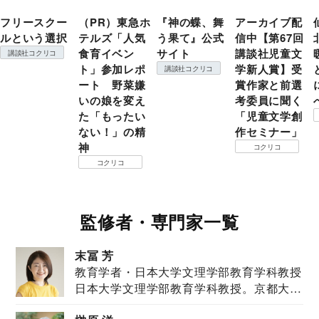
フリースクー
（PR）東急ホ
『神の蝶、舞
アーカイブ配
ルという選択
テルズ「人気
う果て』公式
信中【第67回
食育イベン
サイト
講談社児童文
講談社コクリコ
ト」参加レポ
学新人賞】受
講談社コクリコ
ート 野菜嫌
賞作家と前選
いの娘を変え
考委員に聞く
た「もったい
「児童文学創
ない！」の精
作セミナー」
神
コクリコ
コクリコ
監修者・専門家一覧
末冨 芳
教育学者・日本大学文理学部教育学科教授
日本大学文理学部教育学科教授。京都大学
教育学部卒業...