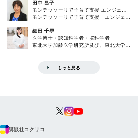
田中 昌子
モンテッソーリで子育て支援 エンジェル
モンテッソーリで子育て支援 エンジェル
ズハウス研究所所長
ズハウス研究...
細田 千尋
医学博士・認知科学者・脳科学者
東北大学加齢医学研究所及び、東北大学大
学院情報科学...
もっと見る
講談社コクリコ