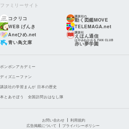
ファミリーサイト
講談社の
コクリコ
動く図鑑MOVE
WEB げんき
TELEMAGA.net
講談社
Aneひめ.net
えほん通信
はやみねかおる FAN CLUB
青い鳥文庫
赤い夢学園
ボンボンアカデミー
ディズニーファン
講談社の学習まんが 日本の歴史
本とあそぼう 全国訪問おはなし隊
お問い合わせ
利用規約
広告掲載について
プライバシーポリシー