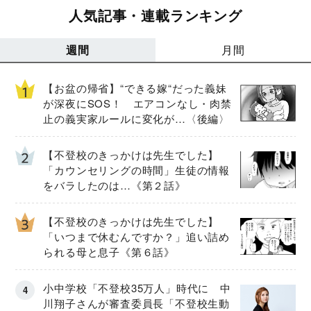
人気記事・連載ランキング
週間
月間
【お盆の帰省】“できる嫁“だった義妹
が深夜にSOS！ エアコンなし・肉禁
止の義実家ルールに変化が…〈後編〉
【不登校のきっかけは先生でした】
「カウンセリングの時間」生徒の情報
をバラしたのは…《第２話》
【不登校のきっかけは先生でした】
「いつまで休むんですか？」追い詰め
られる母と息子《第６話》
小中学校「不登校35万人」時代に 中
川翔子さんが審査委員長「不登校生動