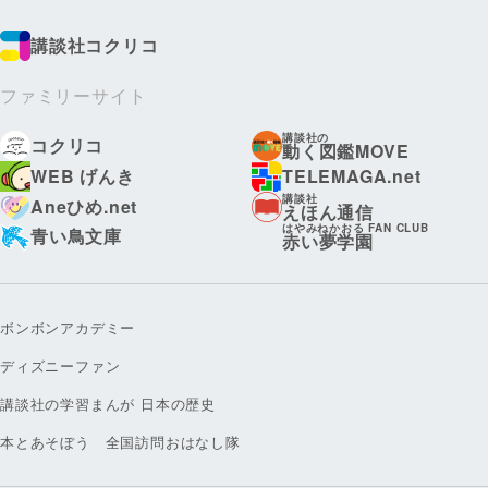
講談社コクリコ
ファミリーサイト
講談社の
コクリコ
動く図鑑MOVE
WEB げんき
TELEMAGA.net
講談社
Aneひめ.net
えほん通信
はやみねかおる FAN CLUB
青い鳥文庫
赤い夢学園
ボンボンアカデミー
ディズニーファン
講談社の学習まんが 日本の歴史
本とあそぼう 全国訪問おはなし隊