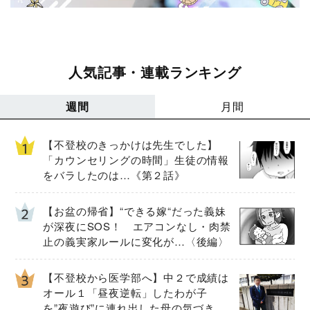
人気記事・連載ランキング
週間
月間
【不登校のきっかけは先生でした】
「カウンセリングの時間」生徒の情報
をバラしたのは…《第２話》
【お盆の帰省】“できる嫁“だった義妹
が深夜にSOS！ エアコンなし・肉禁
止の義実家ルールに変化が…〈後編〉
【不登校から医学部へ】中２で成績は
オール１「昼夜逆転」したわが子
を”夜遊び”に連れ出した母の気づき