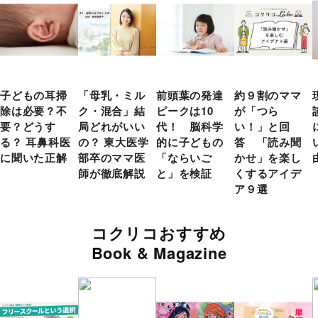
子どもの耳掃
「母乳・ミル
前頭葉の発達
約９割のママ
除は必要？不
ク・混合」結
ピークは10
が「つら
要？どうす
局どれがいい
代！ 脳科学
い！」と回
る？ 耳鼻科医
の？ 東大医学
的に子どもの
答 「読み聞
に聞いた正解
部卒のママ医
「ならいご
かせ」を楽し
師が徹底解説
と」を検証
くするアイデ
ア９選
コクリコおすすめ
Book & Magazine