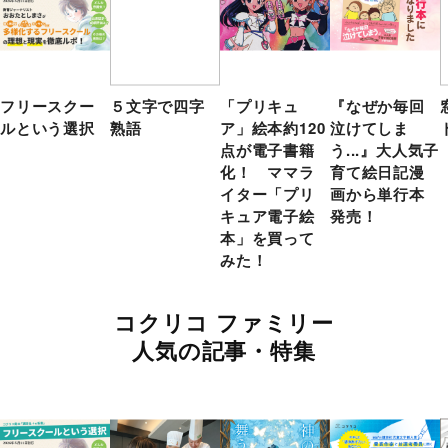
フリースクー
５文字で四字
「プリキュ
『なぜか毎回
ルという選択
熟語
ア」絵本約120
泣けてしま
点が電子書籍
う...』大人気子
化！ ママラ
育て絵日記漫
イター「プリ
画から単行本
キュア電子絵
発売！
本」を買って
みた！
コクリコ ファミリー
人気の記事・特集