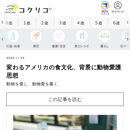
マイページ
講談社
コクリコ
0
1
2
3
4
5
6
歳
歳
歳
歳
歳
歳
歳
妊娠・出産
育児
健康・安全
食とレシピ
暮らし
絵本・
2022.11.04
変わるアメリカの食文化、背景に動物愛護
思想
動物を愛し、動物愛を書く
この記事を読む