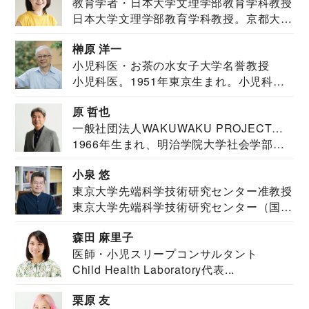
教育学者・日本大学文理学部教育学科教授
日本大学文理学部教育学科教授。京都大学
教育学部卒業...
榊原 洋一
小児科医・お茶の水女子大学名誉教授
小児科医。1951年東京生まれ。小児科
医。東京大学...
原 哲也
一般社団法人WAKUWAKU PROJECT
1966年生まれ、明治学院大学社会学部福
JAPAN代表・言語聴覚士・社会福祉士
祉学科卒業...
小泉 悠
東京大学先端科学技術研究センター准教授
東京大学先端科学技術研究センター（国際
安全保障構想...
森田 麻里子
医師・小児スリープコンサルタント
Child Health Laboratory代表...
栗原 友