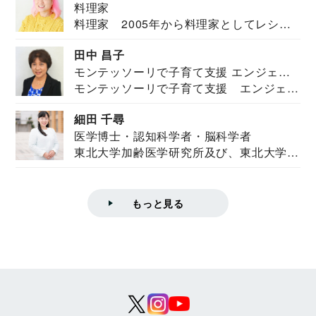
料理家
料理家 2005年から料理家としてレシピ
を紹介。東...
田中 昌子
モンテッソーリで子育て支援 エンジェル
モンテッソーリで子育て支援 エンジェル
ズハウス研究所所長
ズハウス研究...
細田 千尋
医学博士・認知科学者・脳科学者
東北大学加齢医学研究所及び、東北大学大
学院情報科学...
もっと見る