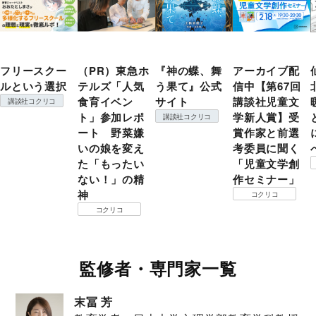
フリースクー
（PR）東急ホ
『神の蝶、舞
アーカイブ配
ルという選択
テルズ「人気
う果て』公式
信中【第67回
食育イベン
サイト
講談社児童文
講談社コクリコ
ト」参加レポ
学新人賞】受
講談社コクリコ
ート 野菜嫌
賞作家と前選
いの娘を変え
考委員に聞く
た「もったい
「児童文学創
ない！」の精
作セミナー」
神
コクリコ
コクリコ
監修者・専門家一覧
末冨 芳