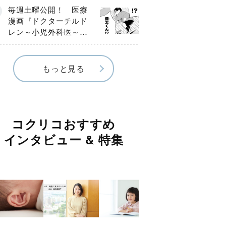
編】
毎週土曜公開！ 医療
漫画『ドクターチルド
レン～小児外科医～』
【Episode.４】
もっと見る
コクリコおすすめ
インタビュー & 特集