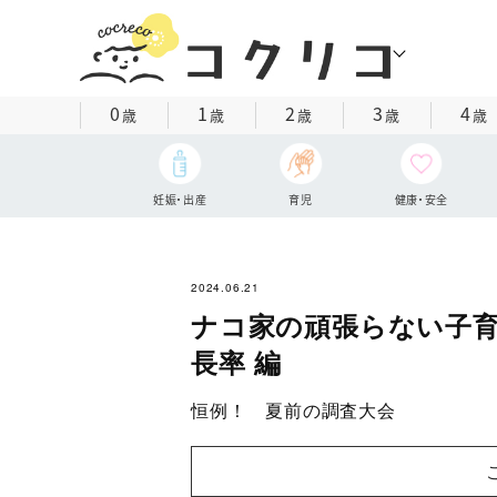
0
1
2
3
4
歳
歳
歳
歳
歳
妊娠・出産
育児
健康・安全
2024.06.21
ナコ家の頑張らない子育て
長率 編
恒例！ 夏前の調査大会