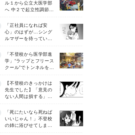
ル１から公立大医学部
へ 中２で起立性調節障
害「治るまで３年」の
診断 そのとき母は
「正社員になれば安
心」のはずが…シング
ルマザーを待ってい
た“魔の２年間”【前編】
「不登校から医学部進
学」“ラップとフリース
クール”でトンネルを脱
して高校受験へ〔元野
球少年の実話〕
【不登校のきっかけは
先生でした】「意見の
ない人間は損する」担
任の一言が苦しみに…
《第１話》
「死にたいなら死ねば
いいじゃん！」不登校
の姉に浴びせてしまっ
た言葉【番外編・後