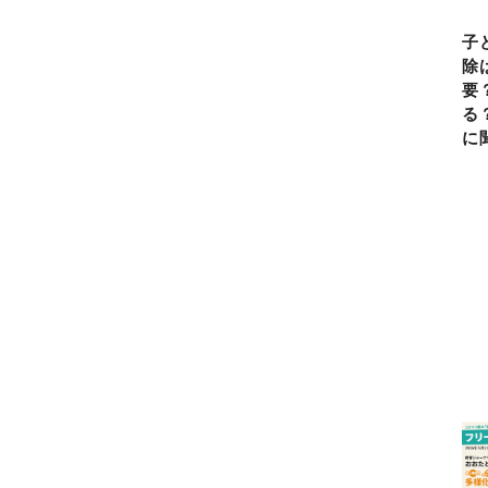
子
除
要
る
に