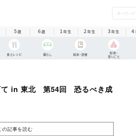
5
6
1
2
3
4
歳
歳
年生
年生
年生
知育・
食とレシピ
暮らし
絵本・読書
習いごと
 in 東北 第54回 恐るべき成
この記事を読む