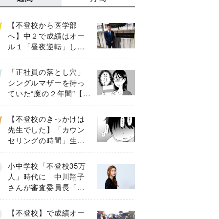
【不登校から医学部
へ】中２で成績はオー
ル１「昼夜逆転」した
わが子を”夜遊び”に連れ
出した母の気づき
「正社員の落とし穴」
シングルマザーを待っ
ていた“魔の２年間”【後
編】
【不登校のきっかけは
先生でした】「カウン
セリングの時間」生徒
の情報をバラしたの
は…《第２話》
小中学校「不登校35万
人」時代に 中川翔子
さんが審査委員長「不
登校生動画甲子園
2026」が開催
【不登校】で成績オー