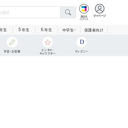
マイページ
講談社
コクリコ
5
6
年生
年生
年生
中学生~
保護者向け
エンタメ・
学習・お受験
ディズニー
キャラクター