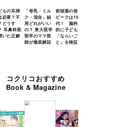
どもの耳掃
「母乳・ミル
前頭葉の発達
約９割のママ
現役
は必要？不
ク・混合」結
ピークは10
が「つら
談員
？どうす
局どれがいい
代！ 脳科学
い！」と回
に偏
？ 耳鼻科医
の？ 東大医学
的に子どもの
答 「読み聞
い」
聞いた正解
部卒のママ医
「ならいご
かせ」を楽し
由
師が徹底解説
と」を検証
くするアイデ
ア９選
コクリコおすすめ
Book & Magazine