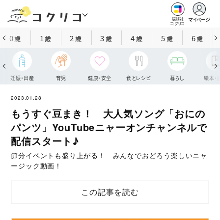
マイページ
講談社
コクリコ
0
1
2
3
4
5
6
歳
歳
歳
歳
歳
歳
歳
妊娠・出産
育児
健康・安全
食とレシピ
暮らし
絵本・
2023.01.28
もうすぐ豆まき！ 大人気ソング「おにの
パンツ」YouTubeニャーオンチャンネルで
配信スタート♪
節分イベントも盛り上がる！ みんなでおどろう楽しいニャ
ージック動画！
この記事を読む