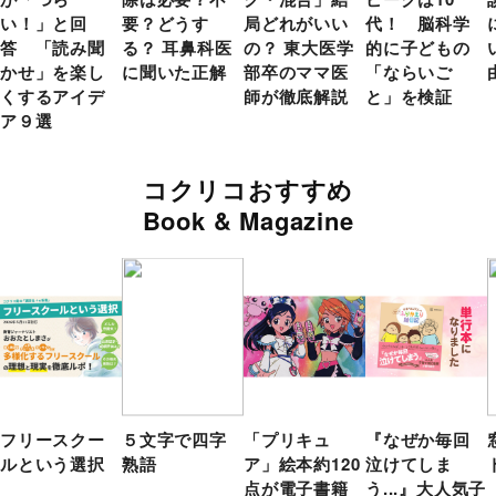
い！」と回
要？どうす
局どれがいい
代！ 脳科学
答 「読み聞
る？ 耳鼻科医
の？ 東大医学
的に子どもの
かせ」を楽し
に聞いた正解
部卒のママ医
「ならいご
くするアイデ
師が徹底解説
と」を検証
ア９選
コクリコおすすめ
Book & Magazine
フリースクー
５文字で四字
「プリキュ
『なぜか毎回
ルという選択
熟語
ア」絵本約120
泣けてしま
点が電子書籍
う...』大人気子