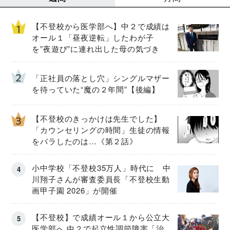
【不登校から医学部へ】中２で成績は
オール１「昼夜逆転」したわが子
を”夜遊び”に連れ出した母の気づき
「正社員の落とし穴」シングルマザー
を待っていた“魔の２年間”【後編】
【不登校のきっかけは先生でした】
「カウンセリングの時間」生徒の情報
をバラしたのは…《第２話》
小中学校「不登校35万人」時代に 中
川翔子さんが審査委員長「不登校生動
画甲子園 2026」が開催
【不登校】で成績オール１から公立大
医学部へ 中２で起立性調節障害「治