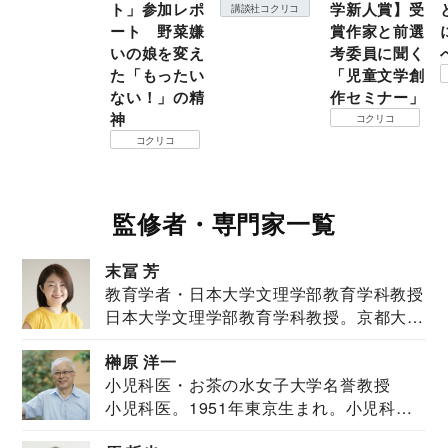
ト」参加レポ
学新人賞】受
講談社コクリコ
ート 野菜嫌
賞作家と前選
いの娘を変え
考委員に聞く
た「もったい
「児童文学創
ない！」の精
作セミナー」
神
コクリコ
コクリコ
監修者・専門家一覧
末冨 芳
教育学者・日本大学文理学部教育学科教授
日本大学文理学部教育学科教授。京都大学
教育学部卒業...
榊原 洋一
小児科医・お茶の水女子大学名誉教授
小児科医。1951年東京生まれ。小児科
医。東京大学...