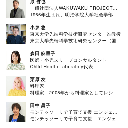
原 哲也
一般社団法人WAKUWAKU PROJECT
1966年生まれ、明治学院大学社会学部福
JAPAN代表・言語聴覚士・社会福祉士
祉学科卒業...
小泉 悠
東京大学先端科学技術研究センター准教授
東京大学先端科学技術研究センター（国際
安全保障構想...
森田 麻里子
医師・小児スリープコンサルタント
Child Health Laboratory代表...
栗原 友
料理家
料理家 2005年から料理家としてレシピ
を紹介。東...
田中 昌子
モンテッソーリで子育て支援 エンジェル
モンテッソーリで子育て支援 エンジェル
ズハウス研究所所長
ズハウス研究...