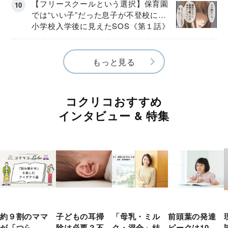
【フリースクールという選択】保育園
では“いい子”だった息子が不登校に…
小学校入学後に見えたSOS《第１話》
もっと見る
コクリコおすすめ
インタビュー & 特集
約９割のママ
子どもの耳掃
「母乳・ミル
前頭葉の発達
が「つら
除は必要？不
ク・混合」結
ピークは10