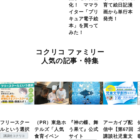
化！ ママラ
育て絵日記漫
イター「プリ
画から単行本
キュア電子絵
発売！
本」を買って
みた！
コクリコ ファミリー
人気の記事・特集
フリースクー
（PR）東急ホ
『神の蝶、舞
アーカイブ配
ルという選択
テルズ「人気
う果て』公式
信中【第67回
食育イベン
サイト
講談社児童文
講談社コクリコ