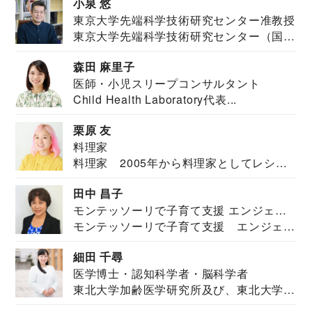
小泉 悠
東京大学先端科学技術研究センター准教授
東京大学先端科学技術研究センター（国際
安全保障構想...
森田 麻里子
医師・小児スリープコンサルタント
Child Health Laboratory代表...
栗原 友
料理家
料理家 2005年から料理家としてレシピ
を紹介。東...
田中 昌子
モンテッソーリで子育て支援 エンジェル
モンテッソーリで子育て支援 エンジェル
ズハウス研究所所長
ズハウス研究...
細田 千尋
医学博士・認知科学者・脳科学者
東北大学加齢医学研究所及び、東北大学大
学院情報科学...