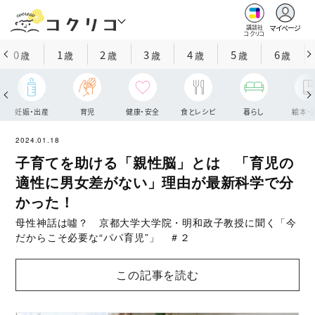
マイページ
講談社
コクリコ
0
1
2
3
4
5
6
歳
歳
歳
歳
歳
歳
歳
妊娠・出産
育児
健康・安全
食とレシピ
暮らし
絵本・
2024.01.18
子育てを助ける「親性脳」とは 「育児の
適性に男女差がない」理由が最新科学で分
かった！
母性神話は噓？ 京都大学大学院・明和政子教授に聞く「今
だからこそ必要な“パパ育児”」 ＃２
この記事を読む