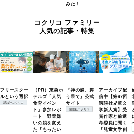
みた！
コクリコ ファミリー
人気の記事・特集
フリースクー
（PR）東急ホ
『神の蝶、舞
アーカイブ配
ルという選択
テルズ「人気
う果て』公式
信中【第67回
食育イベン
サイト
講談社児童文
講談社コクリコ
ト」参加レポ
学新人賞】受
講談社コクリコ
ート 野菜嫌
賞作家と前選
いの娘を変え
考委員に聞く
た「もったい
「児童文学創