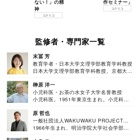
ない！」の精
作セミナー」
神
コクリコ
コクリコ
監修者・専門家一覧
末冨 芳
教育学者・日本大学文理学部教育学科教授
日本大学文理学部教育学科教授。京都大学
教育学部卒業...
榊原 洋一
小児科医・お茶の水女子大学名誉教授
小児科医。1951年東京生まれ。小児科
医。東京大学...
原 哲也
一般社団法人WAKUWAKU PROJECT
1966年生まれ、明治学院大学社会学部福
JAPAN代表・言語聴覚士・社会福祉士
祉学科卒業...