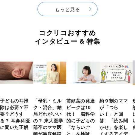
もっと見る
コクリコおすすめ
インタビュー & 特集
子どもの耳掃
「母乳・ミル
前頭葉の発達
約９割のママ
除は必要？不
ク・混合」結
ピークは10
が「つら
要？どうす
局どれがいい
代！ 脳科学
い！」と回
る？ 耳鼻科医
の？ 東大医学
的に子どもの
答 「読み聞
に聞いた正解
部卒のママ医
「ならいご
かせ」を楽し
師が徹底解説
と」を検証
くするアイデ