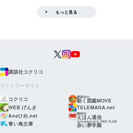
もっと見る
講談社コクリコ
ファミリーサイト
講談社の
コクリコ
動く図鑑MOVE
WEB げんき
TELEMAGA.net
講談社
Aneひめ.net
えほん通信
はやみねかおる FAN CLUB
青い鳥文庫
赤い夢学園