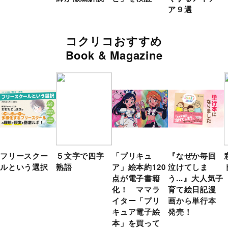
ア９選
コクリコおすすめ
Book & Magazine
フリースクー
５文字で四字
「プリキュ
『なぜか毎回
ルという選択
熟語
ア」絵本約120
泣けてしま
点が電子書籍
う...』大人気子
化！ ママラ
育て絵日記漫
イター「プリ
画から単行本
キュア電子絵
発売！
本」を買って