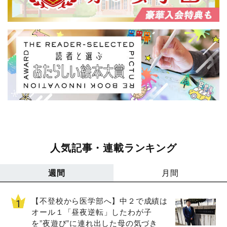
人気記事・連載ランキング
週間
月間
【不登校から医学部へ】中２で成績は
オール１「昼夜逆転」したわが子
を”夜遊び”に連れ出した母の気づき