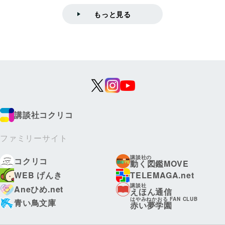
もっと見る
講談社コクリコ
ファミリーサイト
講談社の
コクリコ
動く図鑑MOVE
WEB げんき
TELEMAGA.net
講談社
Aneひめ.net
えほん通信
はやみねかおる FAN CLUB
青い鳥文庫
赤い夢学園