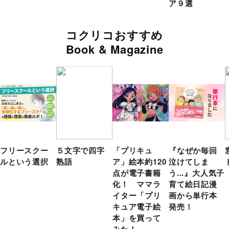
ア９選
コクリコおすすめ
Book & Magazine
フリースクー
５文字で四字
「プリキュ
『なぜか毎回
ルという選択
熟語
ア」絵本約120
泣けてしま
点が電子書籍
う...』大人気子
化！ ママラ
育て絵日記漫
イター「プリ
画から単行本
キュア電子絵
発売！
本」を買って
みた！