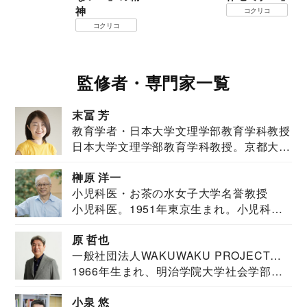
神
コクリコ
コクリコ
監修者・専門家一覧
末冨 芳
教育学者・日本大学文理学部教育学科教授
日本大学文理学部教育学科教授。京都大学
教育学部卒業...
榊原 洋一
小児科医・お茶の水女子大学名誉教授
小児科医。1951年東京生まれ。小児科
医。東京大学...
原 哲也
一般社団法人WAKUWAKU PROJECT
1966年生まれ、明治学院大学社会学部福
JAPAN代表・言語聴覚士・社会福祉士
祉学科卒業...
小泉 悠