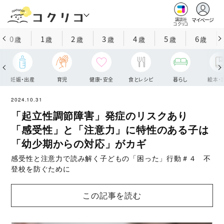
マイページ
講談社
コクリコ
0
1
2
3
4
5
6
歳
歳
歳
歳
歳
歳
歳
妊娠・出産
育児
健康・安全
食とレシピ
暮らし
絵本・
2024.10.31
「起立性調節障害」発症のリスクあり
「感受性」と「注意力」に特性のある子は
「幼少期からの対応」がカギ
感受性と注意力で読み解く子どもの「困った」行動＃４ 不
登校を防ぐために
この記事を読む