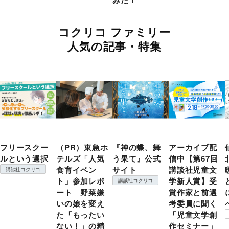
コクリコ ファミリー
人気の記事・特集
フリースクー
（PR）東急ホ
『神の蝶、舞
アーカイブ配
ルという選択
テルズ「人気
う果て』公式
信中【第67回
食育イベン
サイト
講談社児童文
講談社コクリコ
ト」参加レポ
学新人賞】受
講談社コクリコ
ート 野菜嫌
賞作家と前選
いの娘を変え
考委員に聞く
た「もったい
「児童文学創
ない！」の精
作セミナー」