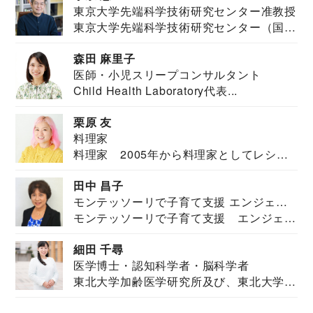
東京大学先端科学技術研究センター准教授
東京大学先端科学技術研究センター（国際
安全保障構想...
森田 麻里子
医師・小児スリープコンサルタント
Child Health Laboratory代表...
栗原 友
料理家
料理家 2005年から料理家としてレシピ
を紹介。東...
田中 昌子
モンテッソーリで子育て支援 エンジェル
モンテッソーリで子育て支援 エンジェル
ズハウス研究所所長
ズハウス研究...
細田 千尋
医学博士・認知科学者・脳科学者
東北大学加齢医学研究所及び、東北大学大
学院情報科学...