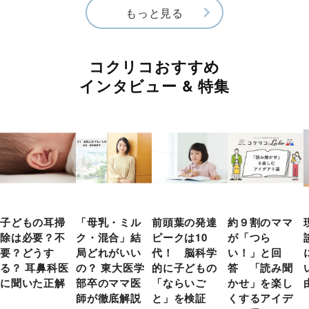
もっと見る
コクリコおすすめ
インタビュー & 特集
子どもの耳掃
「母乳・ミル
前頭葉の発達
約９割のママ
除は必要？不
ク・混合」結
ピークは10
が「つら
要？どうす
局どれがいい
代！ 脳科学
い！」と回
る？ 耳鼻科医
の？ 東大医学
的に子どもの
答 「読み聞
に聞いた正解
部卒のママ医
「ならいご
かせ」を楽し
師が徹底解説
と」を検証
くするアイデ