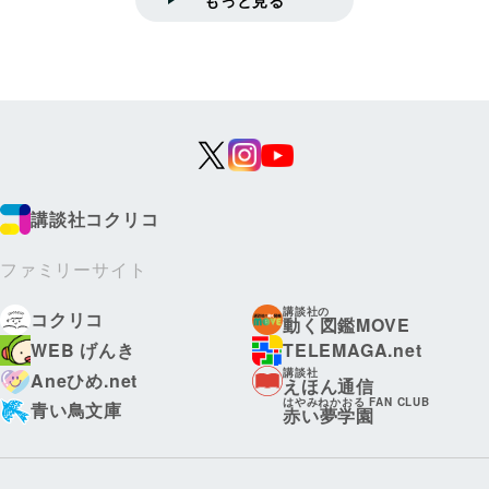
講談社コクリコ
ファミリーサイト
講談社の
コクリコ
動く図鑑MOVE
WEB げんき
TELEMAGA.net
講談社
Aneひめ.net
えほん通信
はやみねかおる FAN CLUB
青い鳥文庫
赤い夢学園