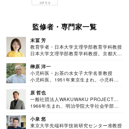
コクリコ
監修者・専門家一覧
末冨 芳
教育学者・日本大学文理学部教育学科教授
日本大学文理学部教育学科教授。京都大学
教育学部卒業...
榊原 洋一
小児科医・お茶の水女子大学名誉教授
小児科医。1951年東京生まれ。小児科
医。東京大学...
原 哲也
一般社団法人WAKUWAKU PROJECT
1966年生まれ、明治学院大学社会学部福
JAPAN代表・言語聴覚士・社会福祉士
祉学科卒業...
小泉 悠
東京大学先端科学技術研究センター准教授