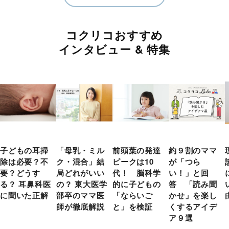
コクリコおすすめ
インタビュー & 特集
子どもの耳掃
「母乳・ミル
前頭葉の発達
約９割のママ
除は必要？不
ク・混合」結
ピークは10
が「つら
要？どうす
局どれがいい
代！ 脳科学
い！」と回
る？ 耳鼻科医
の？ 東大医学
的に子どもの
答 「読み聞
に聞いた正解
部卒のママ医
「ならいご
かせ」を楽し
師が徹底解説
と」を検証
くするアイデ
ア９選