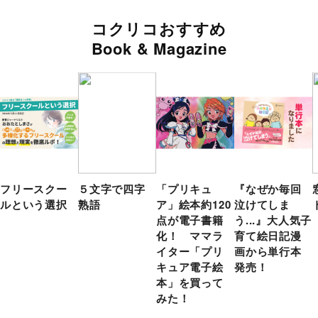
コクリコおすすめ
Book & Magazine
フリースクー
５文字で四字
「プリキュ
『なぜか毎回
ルという選択
熟語
ア」絵本約120
泣けてしま
点が電子書籍
う...』大人気子
化！ ママラ
育て絵日記漫
イター「プリ
画から単行本
キュア電子絵
発売！
本」を買って
みた！