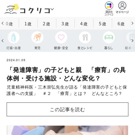
マイページ
講談社
コクリコ
0
1
2
3
4
5
6
歳
歳
歳
歳
歳
歳
歳
妊娠・出産
育児
健康・安全
食とレシピ
暮らし
絵本・
2024.01.05
「発達障害」の子どもと親 「療育」の具
体例・受ける施設・どんな変化？
児童精神科医・三木崇弘先生が語る「発達障害の子どもと保
護者への支援」 ＃２ 「療育」とは？ どんなところ？
この記事を読む