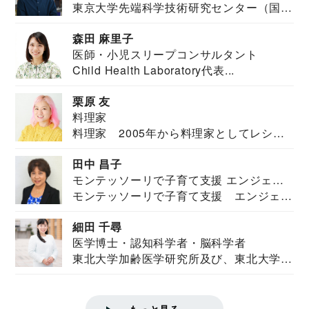
東京大学先端科学技術研究センター（国際
安全保障構想...
森田 麻里子
医師・小児スリープコンサルタント
Child Health Laboratory代表...
栗原 友
料理家
料理家 2005年から料理家としてレシピ
を紹介。東...
田中 昌子
モンテッソーリで子育て支援 エンジェル
モンテッソーリで子育て支援 エンジェル
ズハウス研究所所長
ズハウス研究...
細田 千尋
医学博士・認知科学者・脳科学者
東北大学加齢医学研究所及び、東北大学大
学院情報科学...
もっと見る