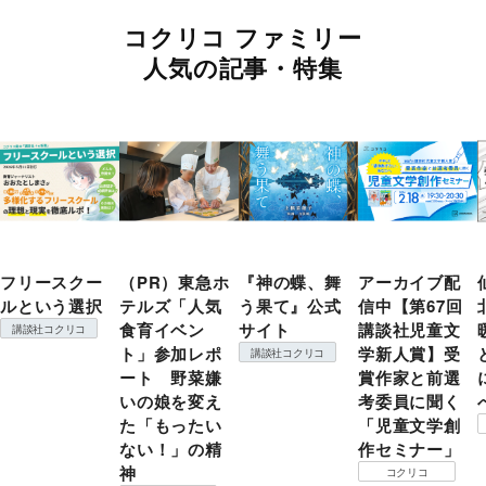
コクリコ ファミリー
人気の記事・特集
フリースクー
（PR）東急ホ
『神の蝶、舞
アーカイブ配
ルという選択
テルズ「人気
う果て』公式
信中【第67回
食育イベン
サイト
講談社児童文
講談社コクリコ
ト」参加レポ
学新人賞】受
講談社コクリコ
ート 野菜嫌
賞作家と前選
いの娘を変え
考委員に聞く
た「もったい
「児童文学創
ない！」の精
作セミナー」
神
コクリコ