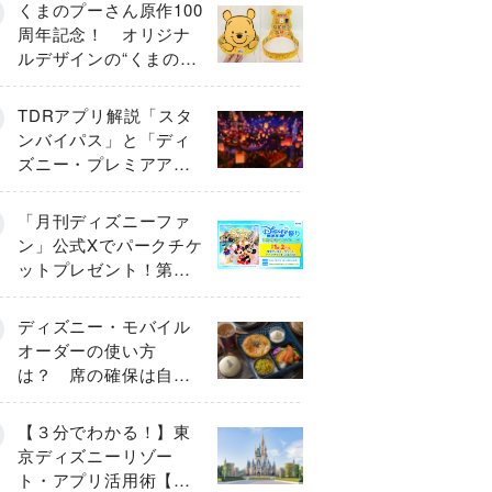
くまのプーさん原作100
周年記念！ オリジナ
ルデザインの“くまのプ
ーさんデコ面”がかわい
すぎる♡
TDRアプリ解説「スタ
ンバイパス」と「ディ
ズニー・プレミアアク
セス」「プライオリテ
ィパス」「エントリー
「月刊ディズニーファ
受付」とは
ン」公式Xでパークチケ
ットプレゼント！第１
弾キャンペーン開始
ディズニー・モバイル
オーダーの使い方
は？ 席の確保は自分
で行う？
【３分でわかる！】東
京ディズニーリゾー
ト・アプリ活用術【グ