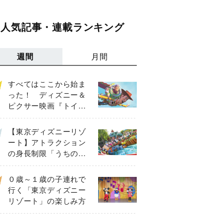
人気記事・連載ランキング
週間
月間
すべてはここから始ま
った！ ディズニー＆
ピクサー映画『トイ・
ストーリー』の主要キ
ャラクターを紹介
【東京ディズニーリゾ
ート】アトラクション
の身長制限「うちの
子、乗れる？」【81、
90、102、117㎝以上】
０歳～１歳の子連れで
行く「東京ディズニー
リゾート」の楽しみ方