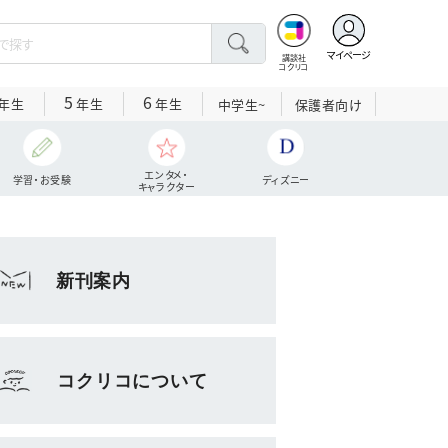
マイページ
講談社
コクリコ
5
6
年生
年生
年生
中学生~
保護者向け
エンタメ・
学習・お受験
ディズニー
キャラクター
新刊案内
コクリコについて