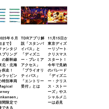
2025年６月
TDRアプリ解
11月15日から
日本初ディズ
旬まで】
説「スタンバ
東京ディズニ
ニー公式オン
ファンタジ
イパス」と
ーリゾートの
ラインクイズ
スプリング
「ディズニ
クリスマスが
イベント「デ
」の新幹線
ー・プレミア
スタート！
ィズニーファ
東北・北海
アクセス」
今年で見納め
ン・チャレン
を疾走！
「プライオリ
のパレード
ジ」の第２回
ルラッピン
ティパス」
「ディズニ
を開催！ 10
の特別車両
「エントリー
ー・クリスマ
月31日（木）
agical
受付」とは
ス・ストーリ
までお得にエ
urney
ーズ」やスペ
ントリー
inkansen」
シャルメニュ
期間限定で
ーは必見
験できる