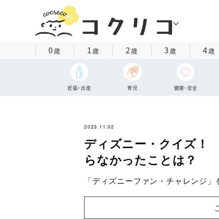
0
1
2
3
4
歳
歳
歳
歳
歳
妊娠・出産
育児
健康・安全
2023.11.02
ディズニー・クイズ！
らなかったことは？
「ディズニーファン・チャレンジ」