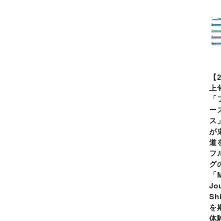
【
上
「
ー
ス
が
道
フ
グ
「M
Jo
Sh
を
体