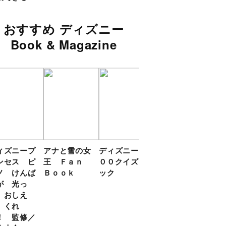
おすすめ ディズニー
Book & Magazine
ィズニープ
アナと雪の女
ディズニー１
いっしょに
ディ
ンセス ピ
王 Ｆａｎ
００クイズブ
しーっ プー
リン
ノ けんば
Ｂｏｏｋ
ック
さんの あか
０ク
が 光っ
ちゃんえほん
ク
 おしえ
 くれ
！ 監修／