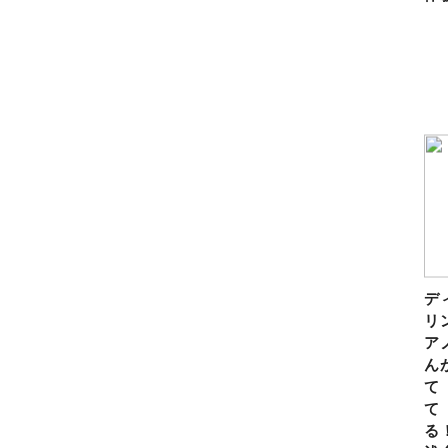
デ
リ
ア
ん
て
て
る