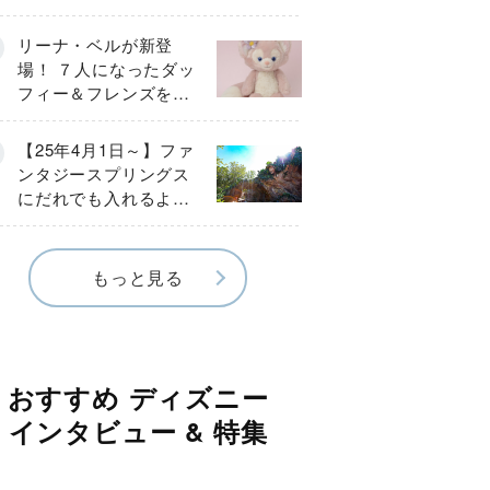
ループ作成＆スタンバ
イパス取得方法】
リーナ・ベルが新登
場！ ７人になったダッ
フィー＆フレンズを大
紹介
【25年4月1日～】ファ
ンタジースプリングス
にだれでも入れるよう
になった！ アトラク
ションはどう遊ぶ？
もっと見る
おすすめ ディズニー
インタビュー & 特集