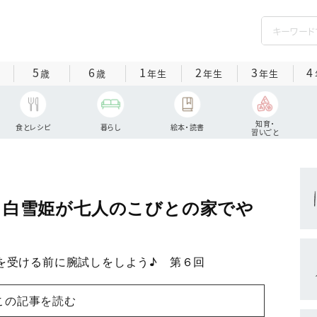
5
6
1
2
3
4
歳
歳
年生
年生
年生
知育・
食とレシピ
暮らし
絵本・読書
習いごと
 白雪姫が七人のこびとの家でや
を受ける前に腕試しをしよう♪ 第６回
この記事を読む