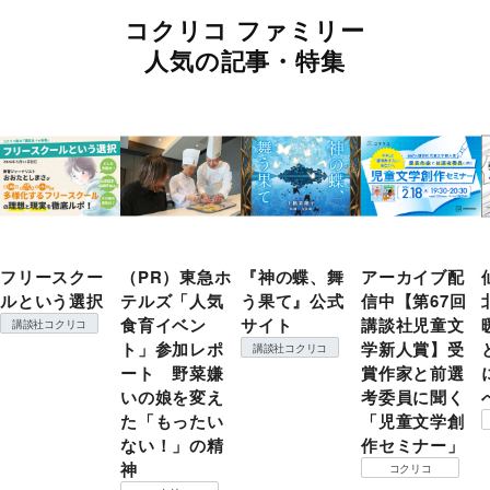
コクリコ ファミリー
人気の記事・特集
フリースクー
（PR）東急ホ
『神の蝶、舞
アーカイブ配
ルという選択
テルズ「人気
う果て』公式
信中【第67回
食育イベン
サイト
講談社児童文
講談社コクリコ
ト」参加レポ
学新人賞】受
講談社コクリコ
ート 野菜嫌
賞作家と前選
いの娘を変え
考委員に聞く
た「もったい
「児童文学創
ない！」の精
作セミナー」
神
コクリコ