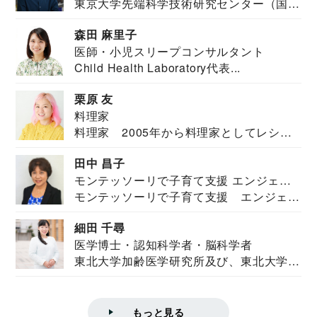
東京大学先端科学技術研究センター（国際
安全保障構想...
森田 麻里子
医師・小児スリープコンサルタント
Child Health Laboratory代表...
栗原 友
料理家
料理家 2005年から料理家としてレシピ
を紹介。東...
田中 昌子
モンテッソーリで子育て支援 エンジェル
モンテッソーリで子育て支援 エンジェル
ズハウス研究所所長
ズハウス研究...
細田 千尋
医学博士・認知科学者・脳科学者
東北大学加齢医学研究所及び、東北大学大
学院情報科学...
もっと見る