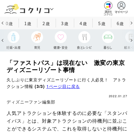
マイページ
講談社
コクリコ
0
1
2
3
4
5
6
歳
歳
歳
歳
歳
歳
歳
妊娠・出産
育児
健康・安全
食とレシピ
暮らし
絵本・
「ファストパス」は現在ない 激変の東京
ディズニーリゾート事情
久しぶりに東京ディズニーリゾートに行く人必見！ アトラ
クション情報
(3/3)
1ページ目に戻る
2022.01.27
ディズニーファン編集部
人気アトラクションを体験するのに必要な「スタンバ
イパス」とは、対象アトラクションの待機列に並ぶこ
とができるシステムで、これを取得しないと待機列に