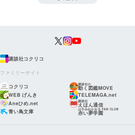
講談社コクリコ
ファミリーサイト
講談社の
コクリコ
動く図鑑MOVE
WEB げんき
TELEMAGA.net
講談社
Aneひめ.net
えほん通信
はやみねかおる FAN CLUB
青い鳥文庫
赤い夢学園