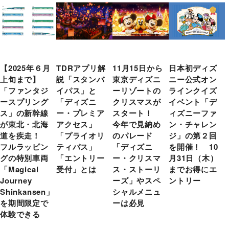
【2025年６月
TDRアプリ解
11月15日から
日本初ディズ
上旬まで】
説「スタンバ
東京ディズニ
ニー公式オン
「ファンタジ
イパス」と
ーリゾートの
ラインクイズ
ースプリング
「ディズニ
クリスマスが
イベント「デ
ス」の新幹線
ー・プレミア
スタート！
ィズニーファ
が東北・北海
アクセス」
今年で見納め
ン・チャレン
道を疾走！
「プライオリ
のパレード
ジ」の第２回
フルラッピン
ティパス」
「ディズニ
を開催！ 10
グの特別車両
「エントリー
ー・クリスマ
月31日（木）
「Magical
受付」とは
ス・ストーリ
までお得にエ
Journey
ーズ」やスペ
ントリー
Shinkansen」
シャルメニュ
を期間限定で
ーは必見
体験できる