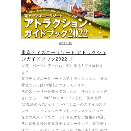
amzn.to
東京ディズニーリゾート アトラクショ
ンガイドブック2022
今度、パークに行ったら、何に乗る? どう体験す
る？
東京ディズニーリゾートのアトラクションは、その
背後にいっぱい物語がつまっています。
そのストーリーを知って楽しむと、きっともっと好
きになる！ 2020年にオープンした「美女と野
獣”魔法のものがたり”」や「ミニーのスタイルスタ
ジオ」「ファンタジーランドフォレストシアター」
などの東京ディズニーランド新エリア情報も網羅。
常に進化を続ける東京ディズニーランド、東京ディ
ズニーシーのアトラクションをフルに楽しむための