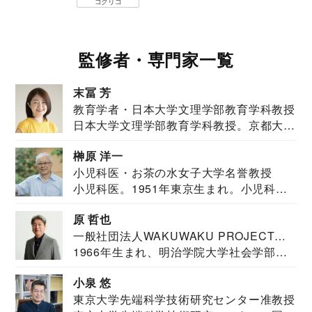
コクリコ
監修者・専門家一覧
末冨 芳
教育学者・日本大学文理学部教育学科教授
日本大学文理学部教育学科教授。京都大学
教育学部卒業...
榊原 洋一
小児科医・お茶の水女子大学名誉教授
小児科医。1951年東京生まれ。小児科
医。東京大学...
原 哲也
一般社団法人WAKUWAKU PROJECT
1966年生まれ、明治学院大学社会学部福
JAPAN代表・言語聴覚士・社会福祉士
祉学科卒業...
小泉 悠
東京大学先端科学技術研究センター准教授