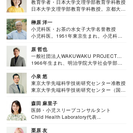
教育学者・日本大学文理学部教育学科教授
日本大学文理学部教育学科教授。京都大学
教育学部卒業...
榊原 洋一
小児科医・お茶の水女子大学名誉教授
小児科医。1951年東京生まれ。小児科
医。東京大学...
原 哲也
一般社団法人WAKUWAKU PROJECT
1966年生まれ、明治学院大学社会学部福
JAPAN代表・言語聴覚士・社会福祉士
祉学科卒業...
小泉 悠
東京大学先端科学技術研究センター准教授
東京大学先端科学技術研究センター（国際
安全保障構想...
森田 麻里子
医師・小児スリープコンサルタント
Child Health Laboratory代表...
栗原 友