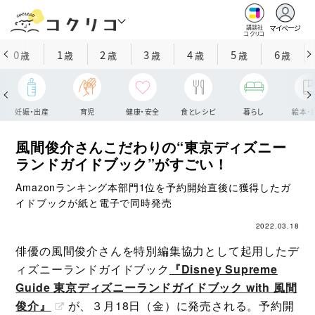
マイページ
講談社
コクリコ
0
1
2
3
4
5
6
歳
歳
歳
歳
歳
歳
歳
妊娠・出産
育児
健康・安全
食とレシピ
暮らし
絵本・
風間俊介さんこだわりの“東京ディズニー
ランドガイドブック”がすごい！
Amazonランキング本部門1位を予約開始直後に獲得したガ
イドブックが紙と電子で同時発売
2022.03.18
俳優の風間俊介さんを特別編集協力として起用したデ
ィズニーランドガイドブック
『Disney Supreme
Guide 東京ディズニーランドガイドブック with 風間
俊介』
が、３月18日（金）に発売される。予約開