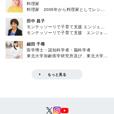
料理家
料理家 2005年から料理家としてレシピ
を紹介。東...
田中 昌子
モンテッソーリで子育て支援 エンジェル
モンテッソーリで子育て支援 エンジェル
ズハウス研究所所長
ズハウス研究...
細田 千尋
医学博士・認知科学者・脳科学者
東北大学加齢医学研究所及び、東北大学大
学院情報科学...
もっと見る