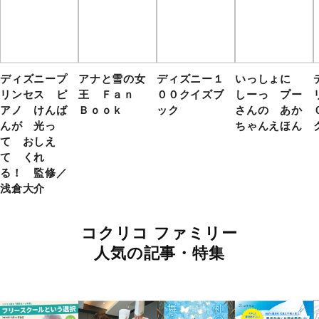
ディズニープ
アナと雪の女
ディズニー１
いっしょに
リンセス ピ
王 Ｆａｎ
００クイズブ
しーっ プー
アノ けんば
Ｂｏｏｋ
ック
さんの あか
んが 光っ
ちゃんえほん
て おしえ
て くれ
る！ 監修／
浅倉大介
コクリコ ファミリー
人気の記事・特集