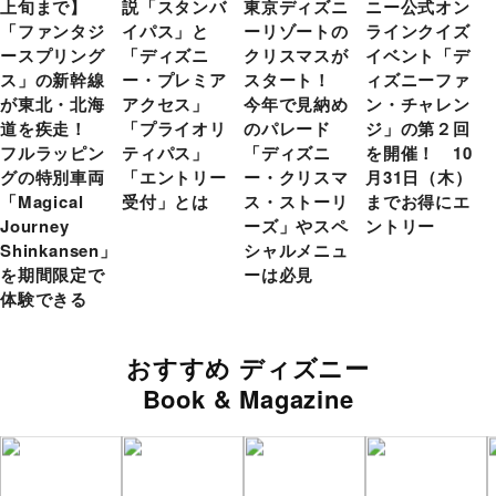
上旬まで】
説「スタンバ
東京ディズニ
ニー公式オン
「ファンタジ
イパス」と
ーリゾートの
ラインクイズ
ースプリング
「ディズニ
クリスマスが
イベント「デ
ス」の新幹線
ー・プレミア
スタート！
ィズニーファ
が東北・北海
アクセス」
今年で見納め
ン・チャレン
道を疾走！
「プライオリ
のパレード
ジ」の第２回
フルラッピン
ティパス」
「ディズニ
を開催！ 10
グの特別車両
「エントリー
ー・クリスマ
月31日（木）
「Magical
受付」とは
ス・ストーリ
までお得にエ
Journey
ーズ」やスペ
ントリー
Shinkansen」
シャルメニュ
を期間限定で
ーは必見
体験できる
おすすめ ディズニー
Book & Magazine