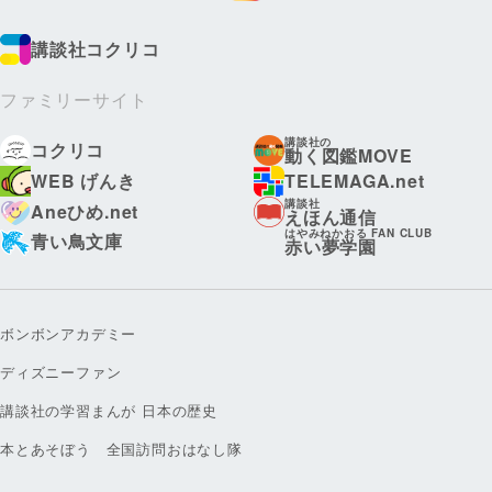
講談社コクリコ
ファミリーサイト
講談社の
コクリコ
動く図鑑MOVE
WEB げんき
TELEMAGA.net
講談社
Aneひめ.net
えほん通信
はやみねかおる FAN CLUB
青い鳥文庫
赤い夢学園
ボンボンアカデミー
ディズニーファン
講談社の学習まんが 日本の歴史
本とあそぼう 全国訪問おはなし隊