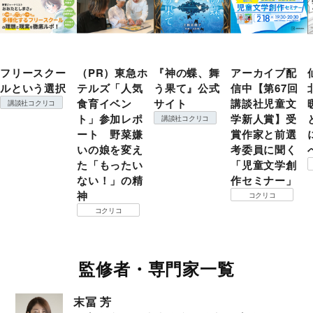
フリースクー
（PR）東急ホ
『神の蝶、舞
アーカイブ配
ルという選択
テルズ「人気
う果て』公式
信中【第67回
食育イベン
サイト
講談社児童文
講談社コクリコ
ト」参加レポ
学新人賞】受
講談社コクリコ
ート 野菜嫌
賞作家と前選
いの娘を変え
考委員に聞く
た「もったい
「児童文学創
ない！」の精
作セミナー」
神
コクリコ
コクリコ
監修者・専門家一覧
末冨 芳