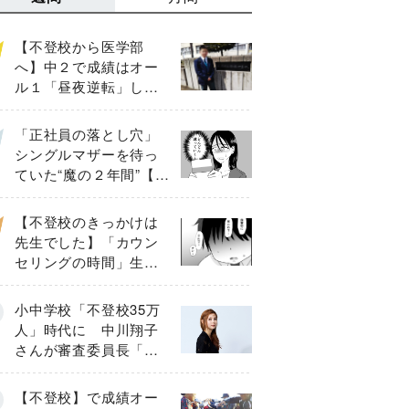
【不登校から医学部
へ】中２で成績はオー
ル１「昼夜逆転」した
わが子を”夜遊び”に連れ
出した母の気づき
「正社員の落とし穴」
シングルマザーを待っ
ていた“魔の２年間”【後
編】
【不登校のきっかけは
先生でした】「カウン
セリングの時間」生徒
の情報をバラしたの
は…《第２話》
小中学校「不登校35万
人」時代に 中川翔子
さんが審査委員長「不
登校生動画甲子園
2026」が開催
【不登校】で成績オー