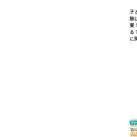
子
除
要
る
に