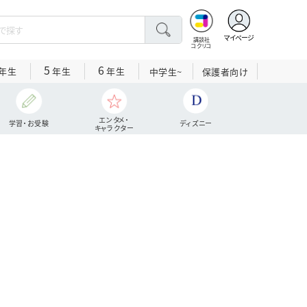
マイページ
講談社
コクリコ
5
6
年生
年生
年生
中学生~
保護者向け
エンタメ・
学習・お受験
ディズニー
キャラクター