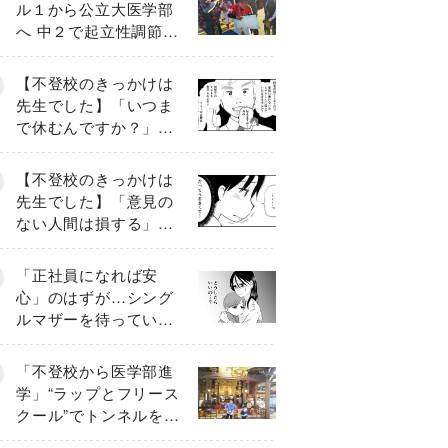
ル１から公立大医学部
へ 中２で起立性調節障
害「治るまで３年」の
診断 そのとき母は
【不登校のきっかけは
先生でした】「いつま
で休むんですか？」追
い詰められる母と息子
《第６話》
【不登校のきっかけは
先生でした】「意見の
ない人間は損する」担
任の一言が苦しみに…
《第１話》
「正社員になれば安
心」のはずが…シング
ルマザーを待ってい
た“魔の２年間”【前編】
「不登校から医学部進
学」“ラップとフリース
クール”でトンネルを脱
して高校受験へ〔元野