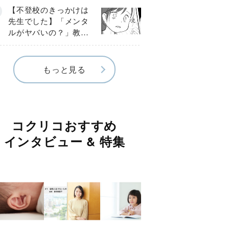
球少年の実話〕
【不登校のきっかけは
先生でした】「メンタ
ルがヤバいの？」教室
で始まった悪ふざけ
《第３話》
もっと見る
コクリコおすすめ
インタビュー & 特集