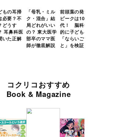
どもの耳掃
「母乳・ミル
前頭葉の発達
約９割のママ
現役
は必要？不
ク・混合」結
ピークは10
が「つら
談員
？どうす
局どれがいい
代！ 脳科学
い！」と回
に偏
？ 耳鼻科医
の？ 東大医学
的に子どもの
答 「読み聞
い」
聞いた正解
部卒のママ医
「ならいご
かせ」を楽し
由
師が徹底解説
と」を検証
くするアイデ
ア９選
コクリコおすすめ
Book & Magazine