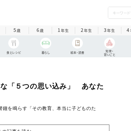
5
6
1
2
3
4
歳
歳
年生
年生
年生
知育・
食とレシピ
暮らし
絵本・読書
習いごと
ちな「５つの思い込み」 あなた
警鐘を鳴らす「その教育、本当に子どものた