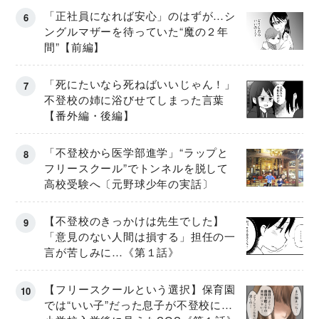
「正社員になれば安心」のはずが…シ
ングルマザーを待っていた“魔の２年
間”【前編】
「死にたいなら死ねばいいじゃん！」
不登校の姉に浴びせてしまった言葉
【番外編・後編】
「不登校から医学部進学」“ラップと
フリースクール”でトンネルを脱して
高校受験へ〔元野球少年の実話〕
【不登校のきっかけは先生でした】
「意見のない人間は損する」担任の一
言が苦しみに…《第１話》
【フリースクールという選択】保育園
では“いい子”だった息子が不登校に…