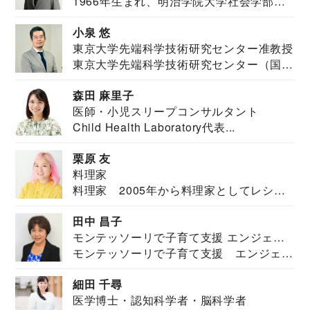
1966年生まれ、明治学院大学社会学部福
JAPAN代表・言語聴覚士・社会福祉士
祉学科卒業...
小泉 悠
東京大学先端科学技術研究センター准教授
東京大学先端科学技術研究センター（国際
安全保障構想...
森田 麻里子
医師・小児スリープコンサルタント
Child Health Laboratory代表...
栗原 友
料理家
料理家 2005年から料理家としてレシピ
を紹介。東...
田中 昌子
モンテッソーリで子育て支援 エンジェル
モンテッソーリで子育て支援 エンジェル
ズハウス研究所所長
ズハウス研究...
細田 千尋
医学博士・認知科学者・脳科学者