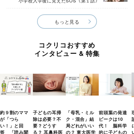
小学校入学後に見えたSOS《第１話》
もっと見る
コクリコおすすめ
インタビュー & 特集
約９割のママ
子どもの耳掃
「母乳・ミル
前頭葉の発達
が「つら
除は必要？不
ク・混合」結
ピークは10
い！」と回
要？どうす
局どれがいい
代！ 脳科学
答 「読み聞
る？ 耳鼻科医
の？ 東大医学
的に子どもの