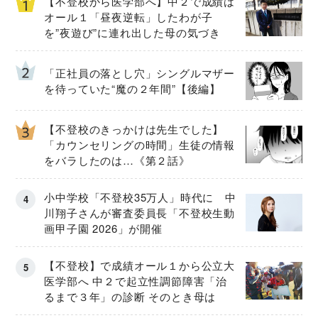
【不登校から医学部へ】中２で成績は
オール１「昼夜逆転」したわが子
を”夜遊び”に連れ出した母の気づき
「正社員の落とし穴」シングルマザー
を待っていた“魔の２年間”【後編】
【不登校のきっかけは先生でした】
「カウンセリングの時間」生徒の情報
をバラしたのは…《第２話》
小中学校「不登校35万人」時代に 中
川翔子さんが審査委員長「不登校生動
画甲子園 2026」が開催
【不登校】で成績オール１から公立大
医学部へ 中２で起立性調節障害「治
るまで３年」の診断 そのとき母は