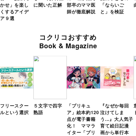
かせ」を楽し
に聞いた正解
部卒のママ医
「ならいご
くするアイデ
師が徹底解説
と」を検証
ア９選
コクリコおすすめ
Book & Magazine
フリースクー
５文字で四字
「プリキュ
『なぜか毎回
ルという選択
熟語
ア」絵本約120
泣けてしま
点が電子書籍
う...』大人気子
化！ ママラ
育て絵日記漫
イター「プリ
画から単行本