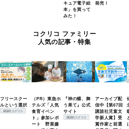
キュア電子絵
発売！
本」を買って
みた！
コクリコ ファミリー
人気の記事・特集
フリースクー
（PR）東急ホ
『神の蝶、舞
アーカイブ配
ルという選択
テルズ「人気
う果て』公式
信中【第67回
食育イベン
サイト
講談社児童文
講談社コクリコ
ト」参加レポ
学新人賞】受
講談社コクリコ
ート 野菜嫌
賞作家と前選