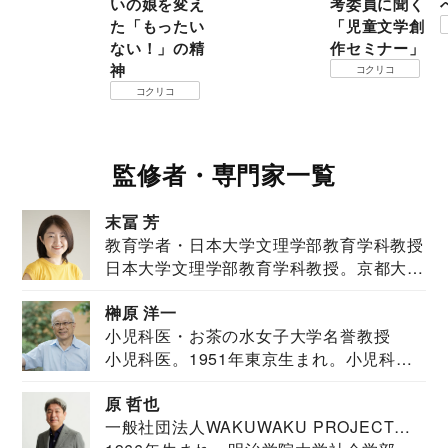
いの娘を変え
考委員に聞く
た「もったい
「児童文学創
ない！」の精
作セミナー」
神
コクリコ
コクリコ
監修者・専門家一覧
末冨 芳
教育学者・日本大学文理学部教育学科教授
日本大学文理学部教育学科教授。京都大学
教育学部卒業...
榊原 洋一
小児科医・お茶の水女子大学名誉教授
小児科医。1951年東京生まれ。小児科
医。東京大学...
原 哲也
一般社団法人WAKUWAKU PROJECT