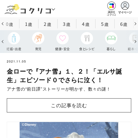
マイページ
講談社
コクリコ
0
1
2
3
4
5
6
歳
歳
歳
歳
歳
歳
歳
妊娠・出産
育児
健康・安全
食とレシピ
暮らし
絵本・
2021.11.05
金ローで『アナ雪』１、２！「エルサ誕
生」エピソード０でさらに泣く！
アナ雪の“前日譚”ストーリーが明かす、数々の謎！
この記事を読む