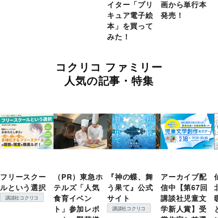
イター「プリ
画から単行本
キュア電子絵
発売！
本」を買って
みた！
コクリコ ファミリー
人気の記事・特集
フリースクー
（PR）東急ホ
『神の蝶、舞
アーカイブ配
ルという選択
テルズ「人気
う果て』公式
信中【第67回
食育イベン
サイト
講談社児童文
講談社コクリコ
ト」参加レポ
学新人賞】受
講談社コクリコ