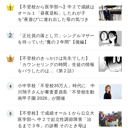
【不登校から医学部へ】中２で成績は
オール１「昼夜逆転」したわが子
を”夜遊び”に連れ出した母の気づき
「正社員の落とし穴」シングルマザー
を待っていた“魔の２年間”【後編】
【不登校のきっかけは先生でした】
「カウンセリングの時間」生徒の情報
をバラしたのは…《第２話》
小中学校「不登校35万人」時代に 中
川翔子さんが審査委員長「不登校生動
画甲子園 2026」が開催
【不登校】で成績オール１から公立大
医学部へ 中２で起立性調節障害「治
るまで３年」の診断 そのとき母は