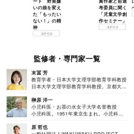
ート 野菜嫌
賞作家と前選
いの娘を変え
考委員に聞く
た「もったい
「児童文学創
ない！」の精
作セミナー」
神
コクリコ
コクリコ
監修者・専門家一覧
末冨 芳
教育学者・日本大学文理学部教育学科教授
日本大学文理学部教育学科教授。京都大学
教育学部卒業...
榊原 洋一
小児科医・お茶の水女子大学名誉教授
小児科医。1951年東京生まれ。小児科
医。東京大学...
原 哲也
一般社団法人WAKUWAKU PROJECT