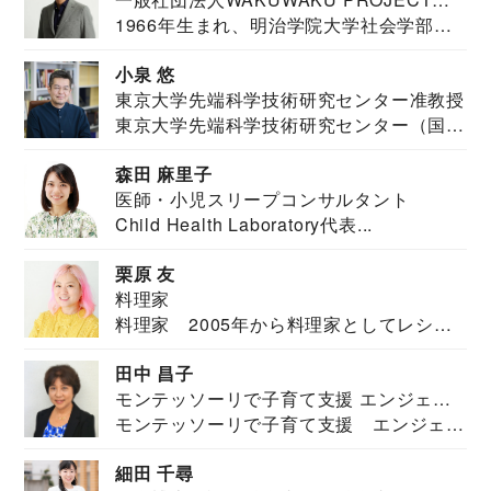
1966年生まれ、明治学院大学社会学部福
JAPAN代表・言語聴覚士・社会福祉士
祉学科卒業...
小泉 悠
東京大学先端科学技術研究センター准教授
東京大学先端科学技術研究センター（国際
安全保障構想...
森田 麻里子
医師・小児スリープコンサルタント
Child Health Laboratory代表...
栗原 友
料理家
料理家 2005年から料理家としてレシピ
を紹介。東...
田中 昌子
モンテッソーリで子育て支援 エンジェル
モンテッソーリで子育て支援 エンジェル
ズハウス研究所所長
ズハウス研究...
細田 千尋