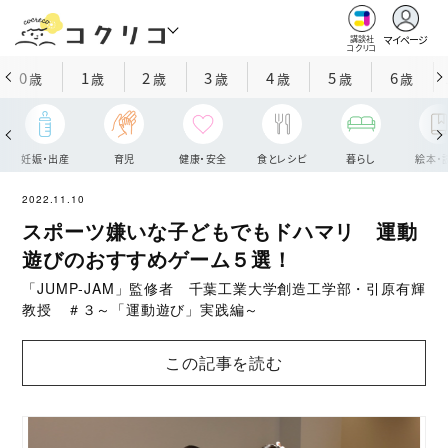
マイページ
講談社
コクリコ
0
1
2
3
4
5
6
歳
歳
歳
歳
歳
歳
歳
妊娠・出産
育児
健康・安全
食とレシピ
暮らし
絵本・
2022.11.10
スポーツ嫌いな子どもでもドハマリ 運動
遊びのおすすめゲーム５選！
「JUMP‐JAM」監修者 千葉工業大学創造工学部・引原有輝
教授 ＃３～「運動遊び」実践編～
この記事を読む