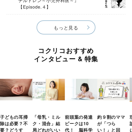
チルドレン～小児外科医～』
【Episode.４】
もっと見る
コクリコおすすめ
インタビュー & 特集
子どもの耳掃
「母乳・ミル
前頭葉の発達
約９割のママ
除は必要？不
ク・混合」結
ピークは10
が「つら
要？どうす
局どれがいい
代！ 脳科学
い！」と回