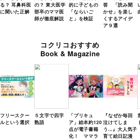
る？ 耳鼻科医
の？ 東大医学
的に子どもの
答 「読み聞
に聞いた正解
部卒のママ医
「ならいご
かせ」を楽し
師が徹底解説
と」を検証
くするアイデ
ア９選
コクリコおすすめ
Book & Magazine
フリースクー
５文字で四字
「プリキュ
『なぜか毎回
ルという選択
熟語
ア」絵本約120
泣けてしま
点が電子書籍
う...』大人気子
化！ ママラ
育て絵日記漫