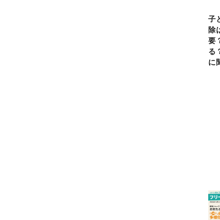
子
除
要
る
に