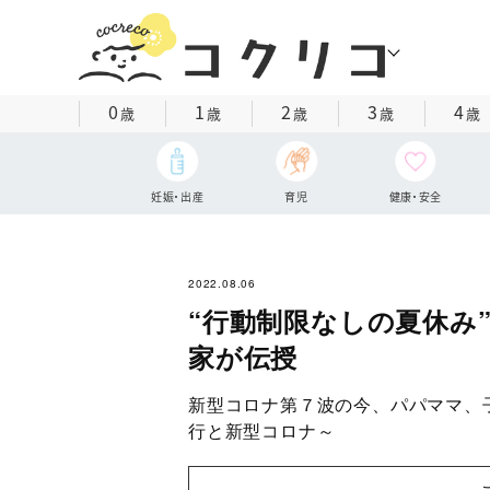
0
1
2
3
4
歳
歳
歳
歳
歳
妊娠・出産
育児
健康・安全
2022.08.06
“行動制限なしの夏休み
家が伝授
新型コロナ第７波の今、パパママ、
行と新型コロナ～