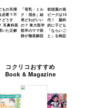
どもの耳掃
「母乳・ミル
前頭葉の発達
約９割のママ
現役
は必要？不
ク・混合」結
ピークは10
が「つら
談員
？どうす
局どれがいい
代！ 脳科学
い！」と回
に偏
？ 耳鼻科医
の？ 東大医学
的に子どもの
答 「読み聞
い」
聞いた正解
部卒のママ医
「ならいご
かせ」を楽し
由
師が徹底解説
と」を検証
くするアイデ
ア９選
コクリコおすすめ
Book & Magazine