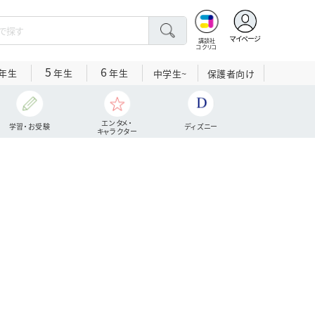
マイページ
講談社
コクリコ
5
6
年生
年生
年生
中学生~
保護者向け
エンタメ・
学習・お受験
ディズニー
キャラクター