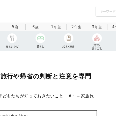
5
6
1
2
3
4
歳
歳
年生
年生
年生
知育・
食とレシピ
暮らし
絵本・読書
習いごと
”旅行や帰省の判断と注意を専門
子どもたちが知っておきたいこと ＃１～家族旅