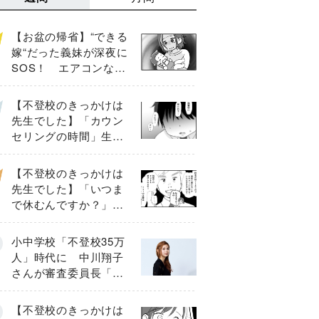
【お盆の帰省】“できる
嫁“だった義妹が深夜に
SOS！ エアコンな
し・肉禁止の義実家ル
ールに変化が…〈後
【不登校のきっかけは
編〉
先生でした】「カウン
セリングの時間」生徒
の情報をバラしたの
は…《第２話》
【不登校のきっかけは
先生でした】「いつま
で休むんですか？」追
い詰められる母と息子
《第６話》
小中学校「不登校35万
人」時代に 中川翔子
さんが審査委員長「不
登校生動画甲子園
2026」が開催
【不登校のきっかけは