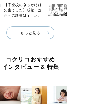
８話》
【不登校のきっかけは
先生でした】成績、進
路への影響は？ 追い
詰められた母に訪れた
転機《第７話》
もっと見る
コクリコおすすめ
インタビュー & 特集