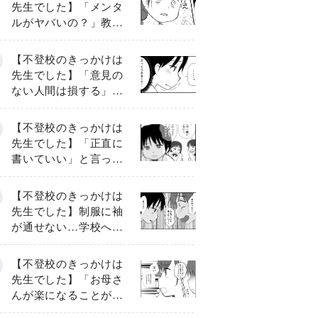
先生でした】「メンタ
ルがヤバいの？」教室
で始まった悪ふざけ
《第３話》
【不登校のきっかけは
先生でした】「意見の
ない人間は損する」担
任の一言が苦しみに…
《第１話》
【不登校のきっかけは
先生でした】「正直に
書いていい」と言った
のに…信じた言葉は噓
だった《第４話》
【不登校のきっかけは
先生でした】制服に袖
が通せない…学校へ行
けない朝《第５話》
【不登校のきっかけは
先生でした】「お母さ
んが楽になることが大
事」救われた一言《第