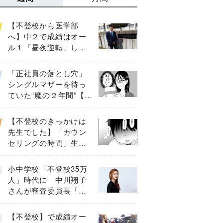
【不登校から医学部
へ】中２で成績はオー
ル１「昼夜逆転」した
わが子を”夜遊び”に連れ
出した母の気づき
「正社員の落とし穴」
シングルマザーを待っ
ていた“魔の２年間”【後
編】
【不登校のきっかけは
先生でした】「カウン
セリングの時間」生徒
の情報をバラしたの
は…《第２話》
小中学校「不登校35万
人」時代に 中川翔子
さんが審査委員長「不
登校生動画甲子園
2026」が開催
【不登校】で成績オー