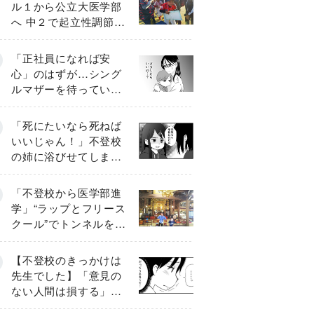
ル１から公立大医学部
へ 中２で起立性調節障
害「治るまで３年」の
診断 そのとき母は
「正社員になれば安
心」のはずが…シング
ルマザーを待ってい
た“魔の２年間”【前編】
「死にたいなら死ねば
いいじゃん！」不登校
の姉に浴びせてしまっ
た言葉【番外編・後
編】
「不登校から医学部進
学」“ラップとフリース
クール”でトンネルを脱
して高校受験へ〔元野
球少年の実話〕
【不登校のきっかけは
先生でした】「意見の
ない人間は損する」担
任の一言が苦しみに…