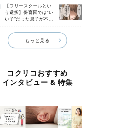
《第１話》
【フリースクールとい
う選択】保育園では“い
い子”だった息子が不登
校に…小学校入学後に
見えたSOS《第１話》
もっと見る
コクリコおすすめ
インタビュー & 特集