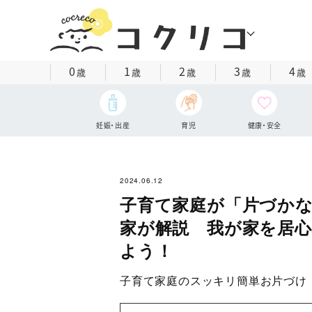
0
1
2
3
4
歳
歳
歳
歳
歳
妊娠・出産
育児
健康・安全
2024.06.12
子育て家庭が「片づか
家が解説 我が家を居
よう！
子育て家庭のスッキリ簡単お片づけ