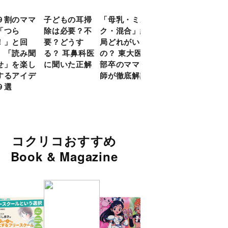
９割のママ
子どもの耳掃
「母乳・ミル
前頭葉の発達
現役
「つら
除は必要？不
ク・混合」結
ピークは10
談員
！」と回
要？どうす
局どれがいい
代！ 脳科学
に偏
 「読み聞
る？ 耳鼻科医
の？ 東大医学
的に子どもの
い」
せ」を楽し
に聞いた正解
部卒のママ医
「ならいご
由
するアイデ
師が徹底解説
と」を検証
９選
コクリコおすすめ
Book & Magazine