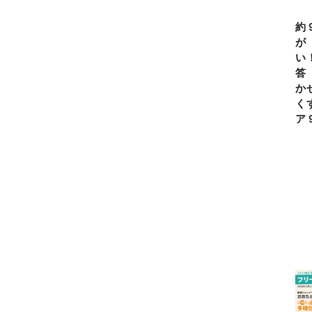
約
が
い
答
か
く
ア