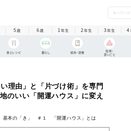
5
6
1
2
3
4
歳
歳
年生
年生
年生
知育・
食とレシピ
暮らし
絵本・読書
習いごと
ない理由」と「片づけ術」を専門
心地のいい「開運ハウス」に変え
 基本の「き」 ＃１ 「開運ハウス」とは