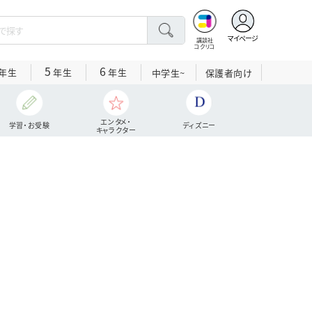
マイページ
講談社
コクリコ
5
6
年生
年生
年生
中学生~
保護者向け
エンタメ・
学習・お受験
ディズニー
キャラクター