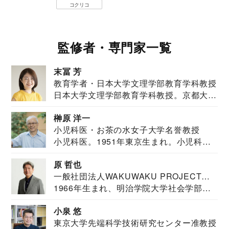
コクリコ
監修者・専門家一覧
末冨 芳
教育学者・日本大学文理学部教育学科教授
日本大学文理学部教育学科教授。京都大学
教育学部卒業...
榊原 洋一
小児科医・お茶の水女子大学名誉教授
小児科医。1951年東京生まれ。小児科
医。東京大学...
原 哲也
一般社団法人WAKUWAKU PROJECT
1966年生まれ、明治学院大学社会学部福
JAPAN代表・言語聴覚士・社会福祉士
祉学科卒業...
小泉 悠
東京大学先端科学技術研究センター准教授