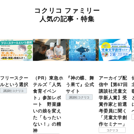
コクリコ ファミリー
人気の記事・特集
フリースクー
（PR）東急ホ
『神の蝶、舞
アーカイブ配
ルという選択
テルズ「人気
う果て』公式
信中【第67回
食育イベン
サイト
講談社児童文
講談社コクリコ
ト」参加レポ
学新人賞】受
講談社コクリコ
ート 野菜嫌
賞作家と前選
いの娘を変え
考委員に聞く
た「もったい
「児童文学創
ない！」の精
作セミナー」
神
コクリコ