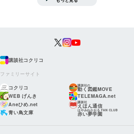
講談社コクリコ
ファミリーサイト
講談社の
コクリコ
動く図鑑MOVE
WEB げんき
TELEMAGA.net
講談社
Aneひめ.net
えほん通信
はやみねかおる FAN CLUB
青い鳥文庫
赤い夢学園