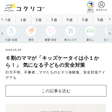
マイページ
講談社
コクリコ
0
1
2
3
4
5
6
歳
歳
歳
歳
歳
歳
歳
妊娠・出産
育児
健康・安全
食とレシピ
暮らし
絵本・
2022.05.09
６割のママが「キッズケータイは小１か
ら！」 気になる子どもの安全対策
行方不明、不審者…ママたちのヒヤリ体験集、安全対策アイ
デアも
この記事を読む