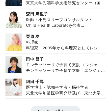
東京大学先端科学技術研究センター（国際
安全保障構想...
森田 麻里子
医師・小児スリープコンサルタント
Child Health Laboratory代表...
栗原 友
料理家
料理家 2005年から料理家としてレシピ
を紹介。東...
田中 昌子
モンテッソーリで子育て支援 エンジェル
モンテッソーリで子育て支援 エンジェル
ズハウス研究所所長
ズハウス研究...
細田 千尋
医学博士・認知科学者・脳科学者
東北大学加齢医学研究所及び、東北大学大
学院情報科学...
もっと見る