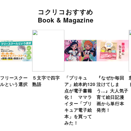
コクリコおすすめ
Book & Magazine
フリースクー
５文字で四字
「プリキュ
『なぜか毎回
ルという選択
熟語
ア」絵本約120
泣けてしま
点が電子書籍
う...』大人気子
化！ ママラ
育て絵日記漫
イター「プリ
画から単行本
キュア電子絵
発売！
本」を買って
みた！