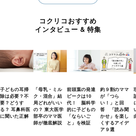
コクリコおすすめ
インタビュー & 特集
子どもの耳掃
「母乳・ミル
前頭葉の発達
約９割のママ
除は必要？不
ク・混合」結
ピークは10
が「つら
要？どうす
局どれがいい
代！ 脳科学
い！」と回
る？ 耳鼻科医
の？ 東大医学
的に子どもの
答 「読み聞
に聞いた正解
部卒のママ医
「ならいご
かせ」を楽し
師が徹底解説
と」を検証
くするアイデ
ア９選