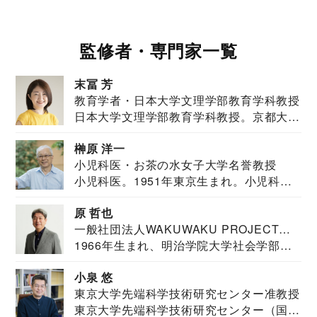
監修者・専門家一覧
末冨 芳
教育学者・日本大学文理学部教育学科教授
日本大学文理学部教育学科教授。京都大学
教育学部卒業...
榊原 洋一
小児科医・お茶の水女子大学名誉教授
小児科医。1951年東京生まれ。小児科
医。東京大学...
原 哲也
一般社団法人WAKUWAKU PROJECT
1966年生まれ、明治学院大学社会学部福
JAPAN代表・言語聴覚士・社会福祉士
祉学科卒業...
小泉 悠
東京大学先端科学技術研究センター准教授
東京大学先端科学技術研究センター（国際