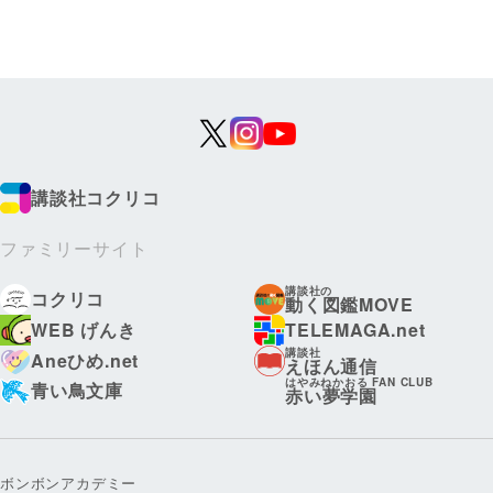
講談社コクリコ
ファミリーサイト
講談社の
コクリコ
動く図鑑MOVE
WEB げんき
TELEMAGA.net
講談社
Aneひめ.net
えほん通信
はやみねかおる FAN CLUB
青い鳥文庫
赤い夢学園
ボンボンアカデミー