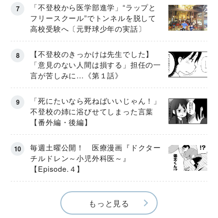
「不登校から医学部進学」“ラップと
フリースクール”でトンネルを脱して
高校受験へ〔元野球少年の実話〕
【不登校のきっかけは先生でした】
「意見のない人間は損する」担任の一
言が苦しみに…《第１話》
「死にたいなら死ねばいいじゃん！」
不登校の姉に浴びせてしまった言葉
【番外編・後編】
毎週土曜公開！ 医療漫画『ドクター
チルドレン～小児外科医～』
【Episode.４】
もっと見る