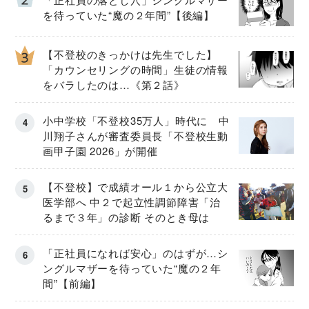
を待っていた“魔の２年間”【後編】
【不登校のきっかけは先生でした】
「カウンセリングの時間」生徒の情報
をバラしたのは…《第２話》
小中学校「不登校35万人」時代に 中
川翔子さんが審査委員長「不登校生動
画甲子園 2026」が開催
【不登校】で成績オール１から公立大
医学部へ 中２で起立性調節障害「治
るまで３年」の診断 そのとき母は
「正社員になれば安心」のはずが…シ
ングルマザーを待っていた“魔の２年
間”【前編】