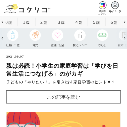
マイページ
講談社
コクリコ
0
1
2
3
4
5
6
歳
歳
歳
歳
歳
歳
歳
妊娠・出産
育児
健康・安全
食とレシピ
暮らし
絵本・
2021.09.07
親は必読！小学生の家庭学習は「学びを日
常生活につなげる」のがカギ
子どもの「やりたい！」を引き出す家庭学習のヒント＃１
この記事を読む