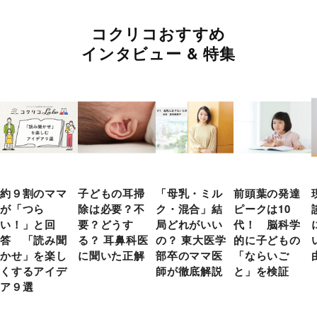
コクリコおすすめ
インタビュー & 特集
約９割のママ
子どもの耳掃
「母乳・ミル
前頭葉の発達
が「つら
除は必要？不
ク・混合」結
ピークは10
い！」と回
要？どうす
局どれがいい
代！ 脳科学
答 「読み聞
る？ 耳鼻科医
の？ 東大医学
的に子どもの
かせ」を楽し
に聞いた正解
部卒のママ医
「ならいご
くするアイデ
師が徹底解説
と」を検証
ア９選