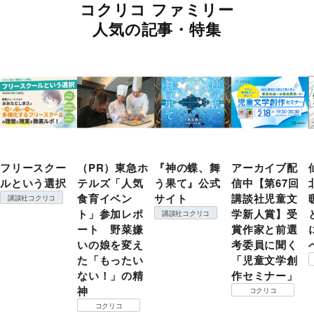
コクリコ ファミリー
人気の記事・特集
フリースクー
（PR）東急ホ
『神の蝶、舞
アーカイブ配
ルという選択
テルズ「人気
う果て』公式
信中【第67回
食育イベン
サイト
講談社児童文
講談社コクリコ
ト」参加レポ
学新人賞】受
講談社コクリコ
ート 野菜嫌
賞作家と前選
いの娘を変え
考委員に聞く
た「もったい
「児童文学創
ない！」の精
作セミナー」
神
コクリコ
コクリコ