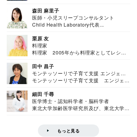
安全保障構想...
森田 麻里子
医師・小児スリープコンサルタント
Child Health Laboratory代表...
栗原 友
料理家
料理家 2005年から料理家としてレシピ
を紹介。東...
田中 昌子
モンテッソーリで子育て支援 エンジェル
モンテッソーリで子育て支援 エンジェル
ズハウス研究所所長
ズハウス研究...
細田 千尋
医学博士・認知科学者・脳科学者
東北大学加齢医学研究所及び、東北大学大
学院情報科学...
もっと見る