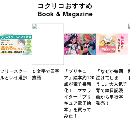
コクリコおすすめ
Book & Magazine
フリースクー
５文字で四字
「プリキュ
『なぜか毎回
ルという選択
熟語
ア」絵本約120
泣けてしま
点が電子書籍
う...』大人気子
化！ ママラ
育て絵日記漫
イター「プリ
画から単行本
キュア電子絵
発売！
本」を買って
みた！