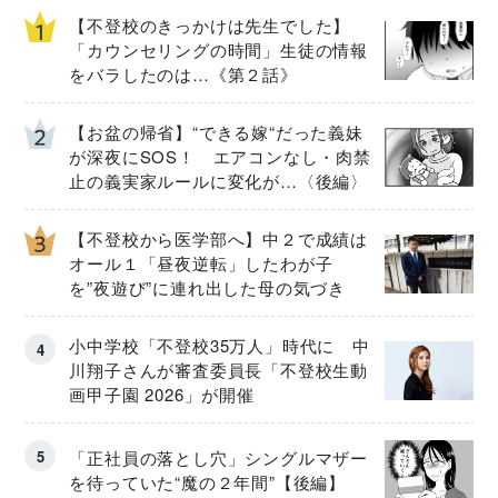
【不登校のきっかけは先生でした】
「カウンセリングの時間」生徒の情報
をバラしたのは…《第２話》
【お盆の帰省】“できる嫁“だった義妹
が深夜にSOS！ エアコンなし・肉禁
止の義実家ルールに変化が…〈後編〉
【不登校から医学部へ】中２で成績は
オール１「昼夜逆転」したわが子
を”夜遊び”に連れ出した母の気づき
小中学校「不登校35万人」時代に 中
川翔子さんが審査委員長「不登校生動
画甲子園 2026」が開催
「正社員の落とし穴」シングルマザー
を待っていた“魔の２年間”【後編】