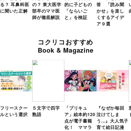
る？ 耳鼻科医
の？ 東大医学
的に子どもの
答 「読み聞
に聞いた正解
部卒のママ医
「ならいご
かせ」を楽し
師が徹底解説
と」を検証
くするアイデ
ア９選
コクリコおすすめ
Book & Magazine
フリースクー
５文字で四字
「プリキュ
『なぜか毎回
ルという選択
熟語
ア」絵本約120
泣けてしま
点が電子書籍
う...』大人気子
化！ ママラ
育て絵日記漫