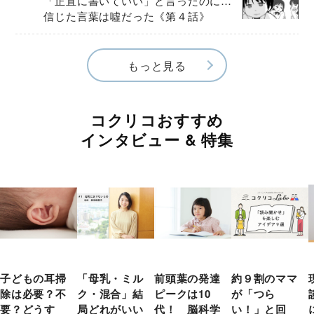
「正直に書いていい」と言ったのに…
信じた言葉は噓だった《第４話》
もっと見る
コクリコおすすめ
インタビュー & 特集
子どもの耳掃
「母乳・ミル
前頭葉の発達
約９割のママ
除は必要？不
ク・混合」結
ピークは10
が「つら
要？どうす
局どれがいい
代！ 脳科学
い！」と回