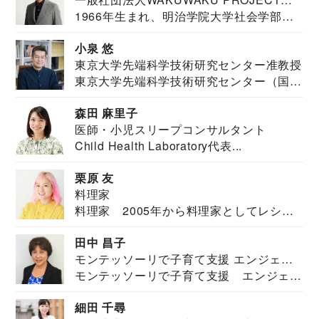
1966年生まれ、明治学院大学社会学部福
JAPAN代表・言語聴覚士・社会福祉士
祉学科卒業...
小泉 悠
東京大学先端科学技術研究センター准教授
東京大学先端科学技術研究センター（国際
安全保障構想...
森田 麻里子
医師・小児スリープコンサルタント
Child Health Laboratory代表...
栗原 友
料理家
料理家 2005年から料理家としてレシピ
を紹介。東...
田中 昌子
モンテッソーリで子育て支援 エンジェル
モンテッソーリで子育て支援 エンジェル
ズハウス研究所所長
ズハウス研究...
細田 千尋