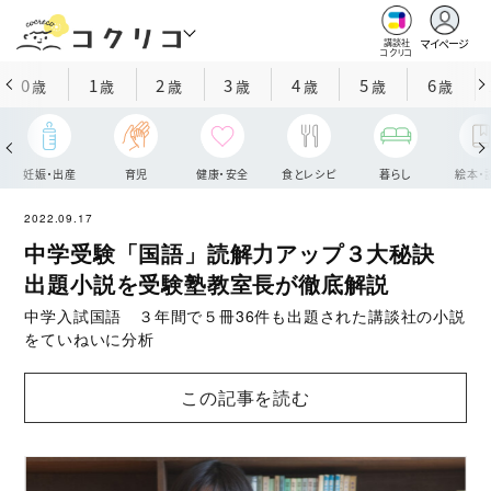
マイページ
講談社
コクリコ
0
1
2
3
4
5
6
歳
歳
歳
歳
歳
歳
歳
妊娠・出産
育児
健康・安全
食とレシピ
暮らし
絵本・
2022.09.17
中学受験「国語」読解力アップ３大秘訣
出題小説を受験塾教室長が徹底解説
中学入試国語 ３年間で５冊36件も出題された講談社の小説
をていねいに分析
この記事を読む