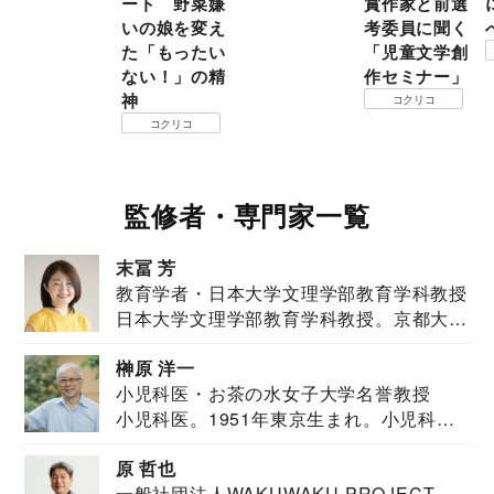
ート 野菜嫌
賞作家と前選
いの娘を変え
考委員に聞く
た「もったい
「児童文学創
ない！」の精
作セミナー」
神
コクリコ
コクリコ
監修者・専門家一覧
末冨 芳
教育学者・日本大学文理学部教育学科教授
日本大学文理学部教育学科教授。京都大学
教育学部卒業...
榊原 洋一
小児科医・お茶の水女子大学名誉教授
小児科医。1951年東京生まれ。小児科
医。東京大学...
原 哲也
一般社団法人WAKUWAKU PROJECT