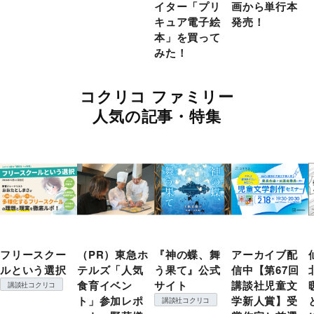
イター「プリ
画から単行本
キュア電子絵
発売！
本」を買って
みた！
コクリコ ファミリー
人気の記事・特集
フリースクー
（PR）東急ホ
『神の蝶、舞
アーカイブ配
ルという選択
テルズ「人気
う果て』公式
信中【第67回
食育イベン
サイト
講談社児童文
講談社コクリコ
ト」参加レポ
学新人賞】受
講談社コクリコ