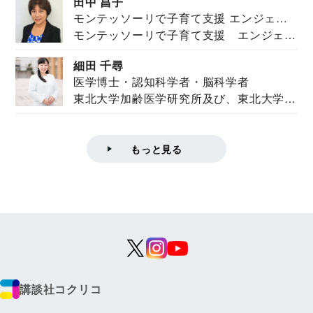
田中 昌子
モンテッソーリで子育て支援 エンジェル
モンテッソーリで子育て支援 エンジェル
ズハウス研究所所長
ズハウス研究...
細田 千尋
医学博士・認知科学者・脳科学者
東北大学加齢医学研究所及び、東北大学大
学院情報科学...
もっと見る
講談社コクリコ