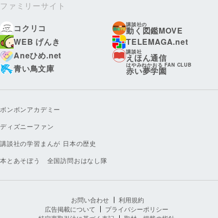
ファミリーサイト
講談社の
コクリコ
動く図鑑MOVE
WEB げんき
TELEMAGA.net
講談社
Aneひめ.net
えほん通信
はやみねかおる FAN CLUB
青い鳥文庫
赤い夢学園
ボンボンアカデミー
ディズニーファン
講談社の学習まんが 日本の歴史
本とあそぼう 全国訪問おはなし隊
お問い合わせ
利用規約
広告掲載について
プライバシーポリシー