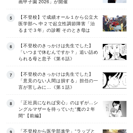
画甲子園 2026」が開催
【不登校】で成績オール１から公立大
医学部へ 中２で起立性調節障害「治
るまで３年」の診断 そのとき母は
【不登校のきっかけは先生でした】
「いつまで休むんですか？」追い詰め
られる母と息子《第６話》
【不登校のきっかけは先生でした】
「意見のない人間は損する」担任の一
言が苦しみに…《第１話》
「正社員になれば安心」のはずが…シ
ングルマザーを待っていた“魔の２年
間”【前編】
「不登校から医学部進学」“ラップと