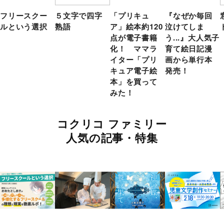
フリースクー
５文字で四字
「プリキュ
『なぜか毎回
ルという選択
熟語
ア」絵本約120
泣けてしま
点が電子書籍
う...』大人気子
化！ ママラ
育て絵日記漫
イター「プリ
画から単行本
キュア電子絵
発売！
本」を買って
みた！
コクリコ ファミリー
人気の記事・特集