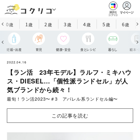
マイページ
講談社
コクリコ
0
1
2
3
4
5
6
歳
歳
歳
歳
歳
歳
歳
妊娠・出産
育児
健康・安全
食とレシピ
暮らし
絵本・
2022.04.16
【ラン活 23年モデル】ラルフ・ミキハウ
ス・DIESEL…「個性派ランドセル」が人
気ブランドから続々！
最旬！ラン活2023〜＃3 アパレル系ランドセル編〜
この記事を読む