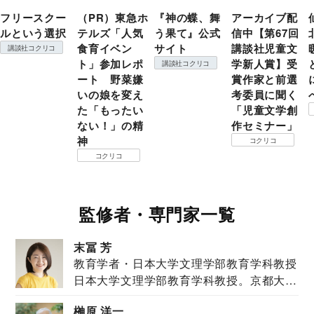
フリースクー
（PR）東急ホ
『神の蝶、舞
アーカイブ配
ルという選択
テルズ「人気
う果て』公式
信中【第67回
食育イベン
サイト
講談社児童文
講談社コクリコ
ト」参加レポ
学新人賞】受
講談社コクリコ
ート 野菜嫌
賞作家と前選
いの娘を変え
考委員に聞く
た「もったい
「児童文学創
ない！」の精
作セミナー」
神
コクリコ
コクリコ
監修者・専門家一覧
末冨 芳
教育学者・日本大学文理学部教育学科教授
日本大学文理学部教育学科教授。京都大学
教育学部卒業...
榊原 洋一