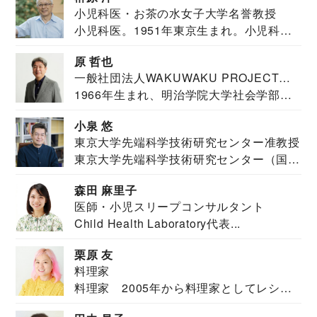
小児科医・お茶の水女子大学名誉教授
小児科医。1951年東京生まれ。小児科
医。東京大学...
原 哲也
一般社団法人WAKUWAKU PROJECT
1966年生まれ、明治学院大学社会学部福
JAPAN代表・言語聴覚士・社会福祉士
祉学科卒業...
小泉 悠
東京大学先端科学技術研究センター准教授
東京大学先端科学技術研究センター（国際
安全保障構想...
森田 麻里子
医師・小児スリープコンサルタント
Child Health Laboratory代表...
栗原 友
料理家
料理家 2005年から料理家としてレシピ
を紹介。東...