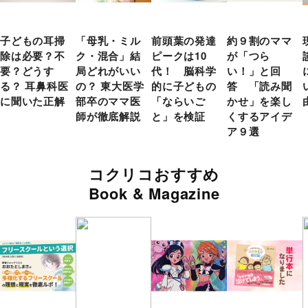
子どもの耳掃
「母乳・ミル
前頭葉の発達
約９割のママ
除は必要？不
ク・混合」結
ピークは10
が「つら
要？どうす
局どれがいい
代！ 脳科学
い！」と回
る？ 耳鼻科医
の？ 東大医学
的に子どもの
答 「読み聞
に聞いた正解
部卒のママ医
「ならいご
かせ」を楽し
師が徹底解説
と」を検証
くするアイデ
ア９選
コクリコおすすめ
Book & Magazine