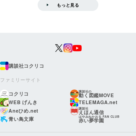
もっと見る
講談社コクリコ
ファミリーサイト
講談社の
コクリコ
動く図鑑MOVE
WEB げんき
TELEMAGA.net
講談社
Aneひめ.net
えほん通信
はやみねかおる FAN CLUB
青い鳥文庫
赤い夢学園