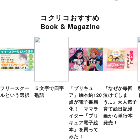
コクリコおすすめ
Book & Magazine
フリースクー
５文字で四字
「プリキュ
『なぜか毎回
ルという選択
熟語
ア」絵本約120
泣けてしま
点が電子書籍
う...』大人気子
化！ ママラ
育て絵日記漫
イター「プリ
画から単行本
キュア電子絵
発売！
本」を買って
みた！