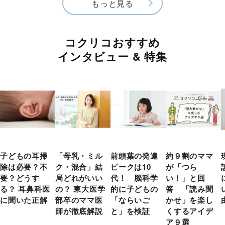
もっと見る
コクリコおすすめ
インタビュー & 特集
子どもの耳掃
「母乳・ミル
前頭葉の発達
約９割のママ
除は必要？不
ク・混合」結
ピークは10
が「つら
要？どうす
局どれがいい
代！ 脳科学
い！」と回
る？ 耳鼻科医
の？ 東大医学
的に子どもの
答 「読み聞
に聞いた正解
部卒のママ医
「ならいご
かせ」を楽し
師が徹底解説
と」を検証
くするアイデ
ア９選