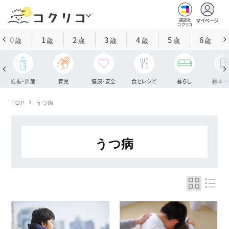
マイページ
講談社
コクリコ
0
1
2
3
4
5
6
歳
歳
歳
歳
歳
歳
歳
妊娠・出産
育児
健康・安全
食とレシピ
暮らし
絵本・
TOP
うつ病
うつ病