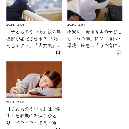
2024.12.04
2024.12.03
「子どものうつ病」親の無
不安症、発達障害の子ども
理解が悪化させる？ 「死
が「うつ病」に？ 遺伝・
んじゃダメ」「大丈夫」と
環境・疾患…「うつ病にな
は言わない親の見守り方
りやすい子ども」の特徴と
専門医の解説
治療 専門医が解説
2024.12.03
【子どものうつ病】は小学
生～思春期の20人にひと
り イライラ・過食・過眠