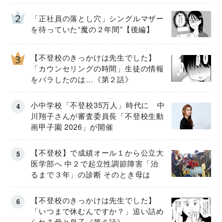
「正社員の落とし穴」シングルマザー
を待っていた“魔の２年間”【後編】
【不登校のきっかけは先生でした】
「カウンセリングの時間」生徒の情報
をバラしたのは…《第２話》
小中学校「不登校35万人」時代に 中
川翔子さんが審査委員長「不登校生動
画甲子園 2026」が開催
【不登校】で成績オール１から公立大
医学部へ 中２で起立性調節障害「治
るまで３年」の診断 そのとき母は
【不登校のきっかけは先生でした】
「いつまで休むんですか？」追い詰め
られる母と息子《第６話》