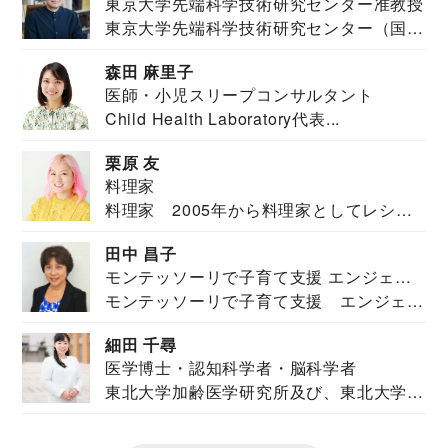
東京大学先端科学技術研究センター准教授
東京大学先端科学技術研究センター（国際
安全保障構想...
森田 麻里子
医師・小児スリープコンサルタント
Child Health Laboratory代表...
栗原 友
料理家
料理家 2005年から料理家としてレシピ
を紹介。東...
田中 昌子
モンテッソーリで子育て支援 エンジェル
モンテッソーリで子育て支援 エンジェル
ズハウス研究所所長
ズハウス研究...
細田 千尋
医学博士・認知科学者・脳科学者
東北大学加齢医学研究所及び、東北大学大
学院情報科学...