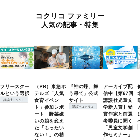
コクリコ ファミリー
人気の記事・特集
フリースクー
（PR）東急ホ
『神の蝶、舞
アーカイブ配
ルという選択
テルズ「人気
う果て』公式
信中【第67回
食育イベン
サイト
講談社児童文
講談社コクリコ
ト」参加レポ
学新人賞】受
講談社コクリコ
ート 野菜嫌
賞作家と前選
いの娘を変え
考委員に聞く
た「もったい
「児童文学創
ない！」の精
作セミナー」