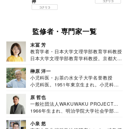
神
コクリコ
コクリコ
監修者・専門家一覧
末冨 芳
教育学者・日本大学文理学部教育学科教授
日本大学文理学部教育学科教授。京都大学
教育学部卒業...
榊原 洋一
小児科医・お茶の水女子大学名誉教授
小児科医。1951年東京生まれ。小児科
医。東京大学...
原 哲也
一般社団法人WAKUWAKU PROJECT
1966年生まれ、明治学院大学社会学部福
JAPAN代表・言語聴覚士・社会福祉士
祉学科卒業...
小泉 悠