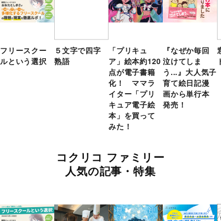
フリースクー
５文字で四字
「プリキュ
『なぜか毎回
ルという選択
熟語
ア」絵本約120
泣けてしま
点が電子書籍
う...』大人気子
化！ ママラ
育て絵日記漫
イター「プリ
画から単行本
キュア電子絵
発売！
本」を買って
みた！
コクリコ ファミリー
人気の記事・特集