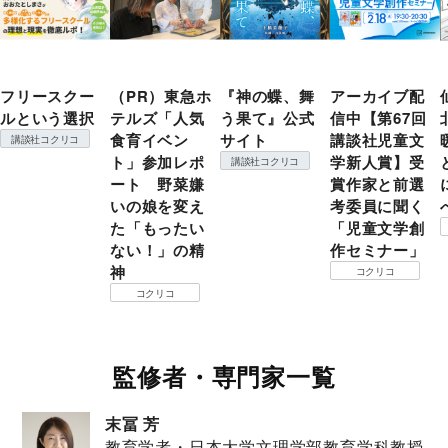
フリースクー
（PR）東急ホ
『神の蝶、舞
アーカイブ配
ルという選択
テルズ「人気
う果て』公式
信中【第67回
食育イベン
サイト
講談社児童文
講談社コクリコ
ト」参加レポ
学新人賞】受
講談社コクリコ
ート 野菜嫌
賞作家と前選
いの娘を変え
考委員に聞く
た「もったい
「児童文学創
ない！」の精
作セミナー」
神
コクリコ
コクリコ
監修者・専門家一覧
末冨 芳
教育学者・日本大学文理学部教育学科教授