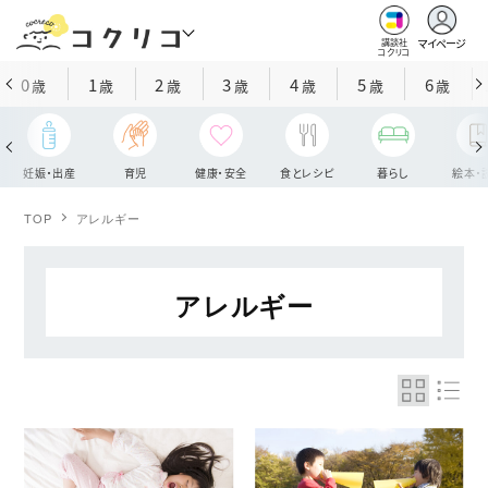
マイページ
講談社
コクリコ
0
1
2
3
4
5
6
歳
歳
歳
歳
歳
歳
歳
妊娠・出産
育児
健康・安全
食とレシピ
暮らし
絵本・
TOP
アレルギー
アレルギー