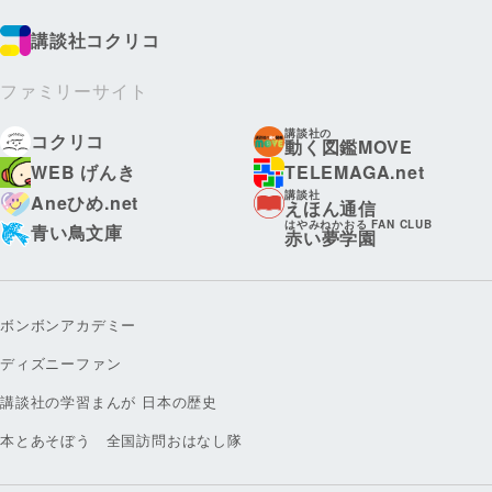
講談社コクリコ
ファミリーサイト
講談社の
コクリコ
動く図鑑MOVE
WEB げんき
TELEMAGA.net
講談社
Aneひめ.net
えほん通信
はやみねかおる FAN CLUB
青い鳥文庫
赤い夢学園
ボンボンアカデミー
ディズニーファン
講談社の学習まんが 日本の歴史
本とあそぼう 全国訪問おはなし隊