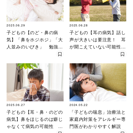
2025.06.29
2025.06.28
子どもの【のど・鼻の病
子どもの【耳の病気】話し
気】「鼻をホジホジ」「大
声が大きいは要注意！ 耳
人並みのいびき」 勉強に
が聞こえていない可能性ア
も影響するのどや鼻の病気
リ 〔耳鼻咽喉科専門医が
とは？【耳鼻咽喉科専門医
見分け方を解説〕
が解説】
2025.06.27
2024.05.22
子どもの【耳・鼻・のどの
「子どもの喘息」治療法と
病気】鼻をほじるのは癖じ
家庭内対策をアレルギー専
ゃなくて病気の可能性
門医がわかりやすく解説