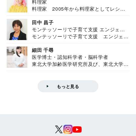
料理家
料理家 2005年から料理家としてレシピ
を紹介。東...
田中 昌子
モンテッソーリで子育て支援 エンジェル
モンテッソーリで子育て支援 エンジェル
ズハウス研究所所長
ズハウス研究...
細田 千尋
医学博士・認知科学者・脳科学者
東北大学加齢医学研究所及び、東北大学大
学院情報科学...
もっと見る