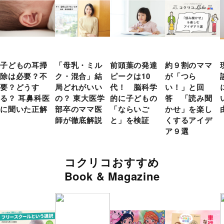
子どもの耳掃
「母乳・ミル
前頭葉の発達
約９割のママ
除は必要？不
ク・混合」結
ピークは10
が「つら
要？どうす
局どれがいい
代！ 脳科学
い！」と回
る？ 耳鼻科医
の？ 東大医学
的に子どもの
答 「読み聞
に聞いた正解
部卒のママ医
「ならいご
かせ」を楽し
師が徹底解説
と」を検証
くするアイデ
ア９選
コクリコおすすめ
Book & Magazine