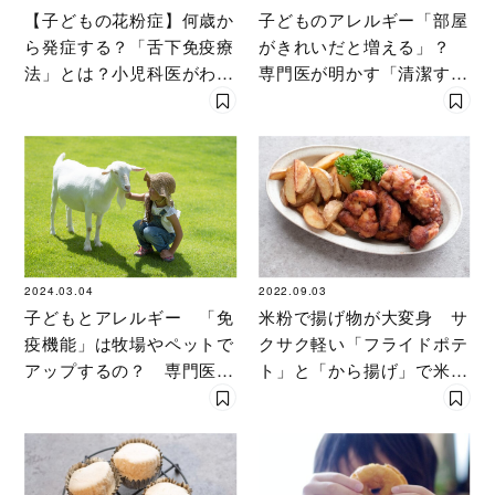
【子どもの花粉症】何歳か
子どものアレルギー「部屋
ら発症する？「舌下免疫療
がきれいだと増える」？
法」とは？小児科医がわか
専門医が明かす「清潔すぎ
りやすく解説
る環境」の弊害
2024.03.04
2022.09.03
子どもとアレルギー 「免
米粉で揚げ物が大変身 サ
疫機能」は牧場やペットで
クサク軽い「フライドポテ
アップするの？ 専門医が
ト」と「から揚げ」で米粉
わかりやすく「予防効果」
生活入門！
を解説