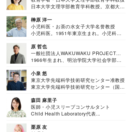
日本大学文理学部教育学科教授。京都大学
教育学部卒業...
榊原 洋一
小児科医・お茶の水女子大学名誉教授
小児科医。1951年東京生まれ。小児科
医。東京大学...
原 哲也
一般社団法人WAKUWAKU PROJECT
1966年生まれ、明治学院大学社会学部福
JAPAN代表・言語聴覚士・社会福祉士
祉学科卒業...
小泉 悠
東京大学先端科学技術研究センター准教授
東京大学先端科学技術研究センター（国際
安全保障構想...
森田 麻里子
医師・小児スリープコンサルタント
Child Health Laboratory代表...
栗原 友