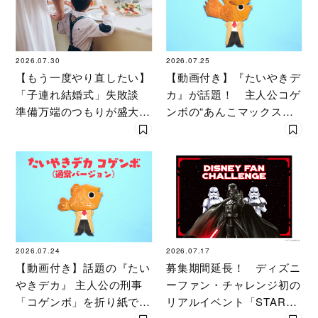
2026.07.30
2026.07.25
【もう一度やり直したい】
【動画付き】『たいやきデ
「子連れ結婚式」失敗談
カ』が話題！ 主人公コゲ
準備万端のつもりが盛大に
ンボの“あんこマックスバ
空回りした悪夢の１日
ージョン”を折り紙で作っ
た！
2026.07.24
2026.07.17
【動画付き】話題の『たい
募集期間延長！ ディズニ
やきデカ』 主人公の刑事
ーファン・チャレンジ初の
「コゲンボ」を折り紙で作
リアルイベント「STAR