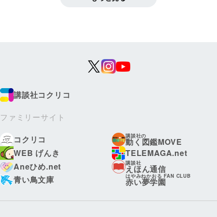
講談社コクリコ
ファミリーサイト
講談社の
コクリコ
動く図鑑MOVE
WEB げんき
TELEMAGA.net
講談社
Aneひめ.net
えほん通信
はやみねかおる FAN CLUB
青い鳥文庫
赤い夢学園