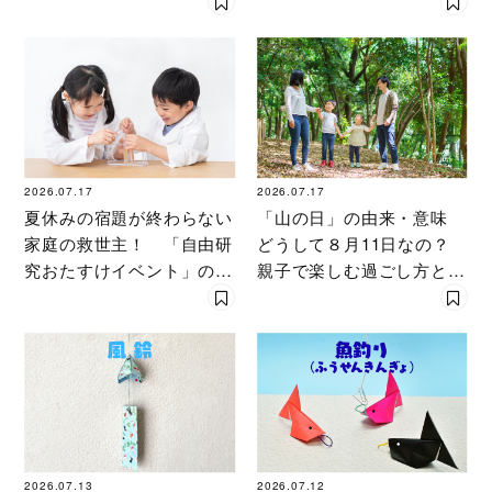
ろう！ 人気折り紙作家が
WARSコース」の一斉チャ
伝授
レンジにご招待！
2026.07.17
2026.07.17
夏休みの宿題が終わらない
「山の日」の由来・意味
家庭の救世主！ 「自由研
どうして８月11日なの？
究おたすけイベント」の賢
親子で楽しむ過ごし方と子
い探し方
どもへの伝え方
2026.07.13
2026.07.12