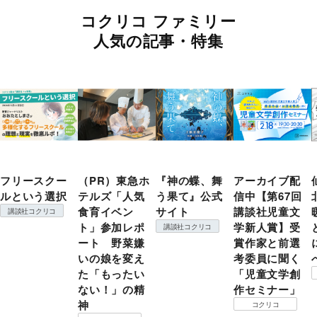
コクリコ ファミリー
人気の記事・特集
フリースクー
（PR）東急ホ
『神の蝶、舞
アーカイブ配
ルという選択
テルズ「人気
う果て』公式
信中【第67回
食育イベン
サイト
講談社児童文
講談社コクリコ
ト」参加レポ
学新人賞】受
講談社コクリコ
ート 野菜嫌
賞作家と前選
いの娘を変え
考委員に聞く
た「もったい
「児童文学創
ない！」の精
作セミナー」
神
コクリコ