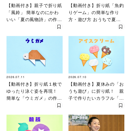
【動画付き】親子で折り紙
【動画付き】折り紙「魚釣
「風鈴」 簡単なのにかわ
りゲーム」の簡単な作り
いい「夏の風物詩」の作り
方・遊び方 おうちで夏祭
方
りの気分！
2026.07.11
2026.07.10
【動画付き】折り紙１枚で
【動画付き】夏休みの「お
ゆったり泳ぐ姿を再現！
うち遊び」に折り紙！ 親
簡単な「ウミガメ」の作り
子で作りたいカラフル「ア
方
イスクリーム」の折り方