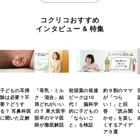
コクリコおすすめ
インタビュー & 特集
子どもの耳掃
「母乳・ミル
前頭葉の発達
約９割のママ
除は必要？不
ク・混合」結
ピークは10
が「つら
要？どうす
局どれがいい
代！ 脳科学
い！」と回
る？ 耳鼻科医
の？ 東大医学
的に子どもの
答 「読み聞
に聞いた正解
部卒のママ医
「ならいご
かせ」を楽し
師が徹底解説
と」を検証
くするアイデ
ア９選