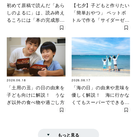
初めて原稿で読んだ「あら
【七夕】子どもと作りたい
しのよるに」は、読み終え
「簡単おやつ」 ペットボ
るころには「本の完成形が
トルで作る「サイダーゼリ
できていた」ほど面白かっ
ー」って何？
た【作者対談】
2026.06.18
2026.06.17
「土用の丑」の日の由来を
「海の日」の由来や意味を
子ども向けに解説！ うな
優しく解説！ 海に行かな
ぎ以外の食べ物や過ごし方
くてもスーパーでできる
「極上食育」
もっと見る