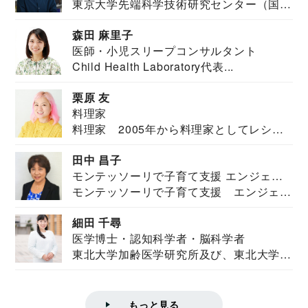
東京大学先端科学技術研究センター（国際
安全保障構想...
森田 麻里子
医師・小児スリープコンサルタント
Child Health Laboratory代表...
栗原 友
料理家
料理家 2005年から料理家としてレシピ
を紹介。東...
田中 昌子
モンテッソーリで子育て支援 エンジェル
モンテッソーリで子育て支援 エンジェル
ズハウス研究所所長
ズハウス研究...
細田 千尋
医学博士・認知科学者・脳科学者
東北大学加齢医学研究所及び、東北大学大
学院情報科学...
もっと見る