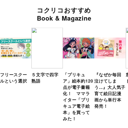
コクリコおすすめ
Book & Magazine
フリースクー
５文字で四字
「プリキュ
『なぜか毎回
ルという選択
熟語
ア」絵本約120
泣けてしま
点が電子書籍
う...』大人気子
化！ ママラ
育て絵日記漫
イター「プリ
画から単行本
キュア電子絵
発売！
本」を買って
みた！