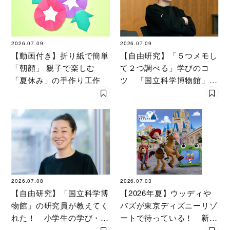
2026.07.09
2026.07.09
【動画付き】折り紙で簡単
【自由研究】「５つメモし
「朝顔」 親子で楽しむ
て２つ調べる」学びのコ
「夏休み」の手作り工作
ツ 「国立科学博物館」の
研究者が解説『いきもの超
ワールド展』の魅力とは
2026.07.08
2026.07.03
【自由研究】「国立科学博
【2026年夏】ウッディや
物館」の研究員が教えてく
バズが東京ディズニーリゾ
れた！ 小学生の学び・最
ートで待っている！ 新し
強のテーマ探し 『いきも
いスペシャルメニューも