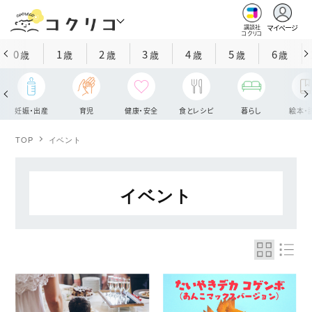
マイページ
講談社
コクリコ
0
1
2
3
4
5
6
歳
歳
歳
歳
歳
歳
歳
妊娠・出産
育児
健康・安全
食とレシピ
暮らし
絵本・
TOP
イベント
イベント