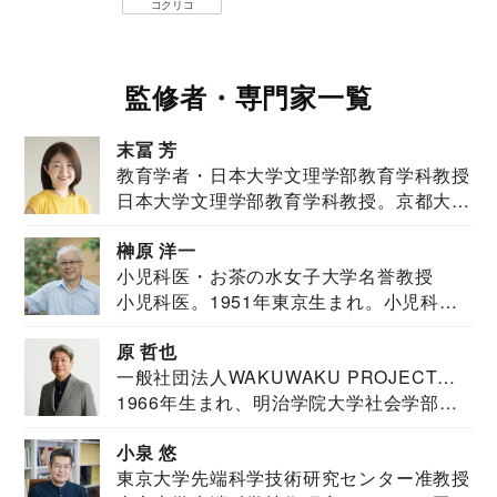
コクリコ
監修者・専門家一覧
末冨 芳
教育学者・日本大学文理学部教育学科教授
日本大学文理学部教育学科教授。京都大学
教育学部卒業...
榊原 洋一
小児科医・お茶の水女子大学名誉教授
小児科医。1951年東京生まれ。小児科
医。東京大学...
原 哲也
一般社団法人WAKUWAKU PROJECT
1966年生まれ、明治学院大学社会学部福
JAPAN代表・言語聴覚士・社会福祉士
祉学科卒業...
小泉 悠
東京大学先端科学技術研究センター准教授