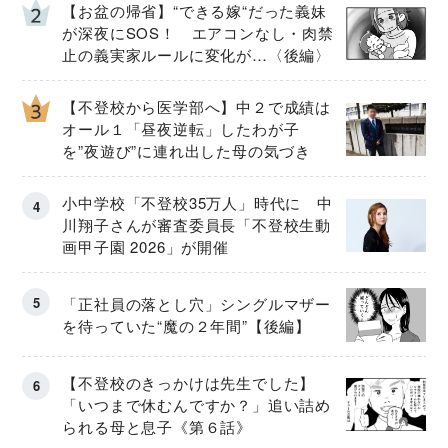
【お盆の帰省】“できる嫁“だった義妹
が深夜にSOS！ エアコンなし・肉禁
止の義実家ルールに変化が…〈後編〉
【不登校から医学部へ】中２で成績は
オール１「昼夜逆転」したわが子
を”夜遊び”に連れ出した母の気づき
小中学校「不登校35万人」時代に 中
川翔子さんが審査委員長「不登校生動
画甲子園 2026」が開催
「正社員の落とし穴」シングルマザー
を待っていた“魔の２年間”【後編】
【不登校のきっかけは先生でした】
「いつまで休むんですか？」追い詰め
られる母と息子《第６話》