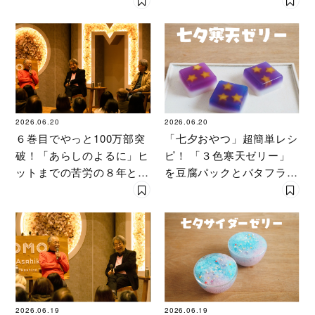
の超ワールド展』総合監修
者が解説
2026.06.20
2026.06.20
６巻目でやっと100万部突
「七夕おやつ」超簡単レシ
破！「あらしのよるに」ヒ
ピ！ 「３色寒天ゼリー」
ットまでの苦労の８年と、
を豆腐パックとバタフライ
20年ぶりの新作を語る【作
ピーで作る
者対談】
2026.06.19
2026.06.19