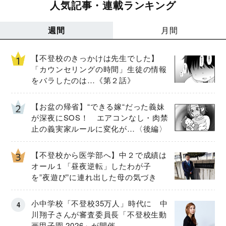
人気記事・連載ランキング
週間
月間
【不登校のきっかけは先生でした】
「カウンセリングの時間」生徒の情報
をバラしたのは…《第２話》
【お盆の帰省】“できる嫁“だった義妹
が深夜にSOS！ エアコンなし・肉禁
止の義実家ルールに変化が…〈後編〉
【不登校から医学部へ】中２で成績は
オール１「昼夜逆転」したわが子
を”夜遊び”に連れ出した母の気づき
小中学校「不登校35万人」時代に 中
川翔子さんが審査委員長「不登校生動
画甲子園 2026」が開催