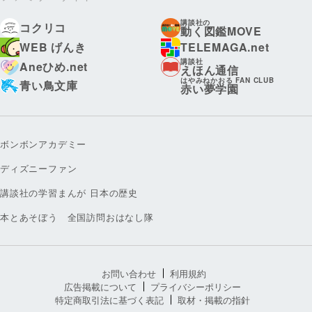
講談社の
コクリコ
動く図鑑MOVE
WEB げんき
TELEMAGA.net
講談社
Aneひめ.net
えほん通信
はやみねかおる FAN CLUB
青い鳥文庫
赤い夢学園
ボンボンアカデミー
ディズニーファン
講談社の学習まんが 日本の歴史
本とあそぼう 全国訪問おはなし隊
お問い合わせ
利用規約
広告掲載について
プライバシーポリシー
特定商取引法に基づく表記
取材・掲載の指針