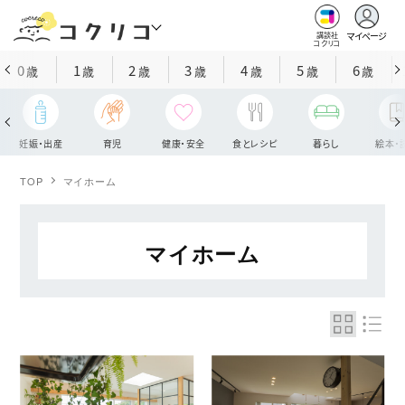
マイページ
講談社
コクリコ
0
1
2
3
4
5
6
歳
歳
歳
歳
歳
歳
歳
妊娠・出産
育児
健康・安全
食とレシピ
暮らし
絵本・
TOP
マイホーム
マイホーム