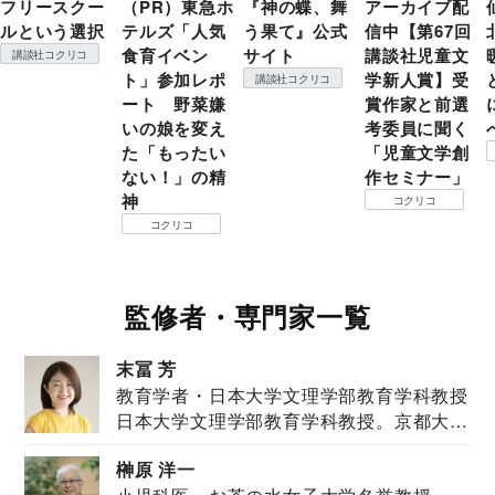
フリースクー
（PR）東急ホ
『神の蝶、舞
アーカイブ配
ルという選択
テルズ「人気
う果て』公式
信中【第67回
食育イベン
サイト
講談社児童文
講談社コクリコ
ト」参加レポ
学新人賞】受
講談社コクリコ
ート 野菜嫌
賞作家と前選
いの娘を変え
考委員に聞く
た「もったい
「児童文学創
ない！」の精
作セミナー」
神
コクリコ
コクリコ
監修者・専門家一覧
末冨 芳
教育学者・日本大学文理学部教育学科教授
日本大学文理学部教育学科教授。京都大学
教育学部卒業...
榊原 洋一