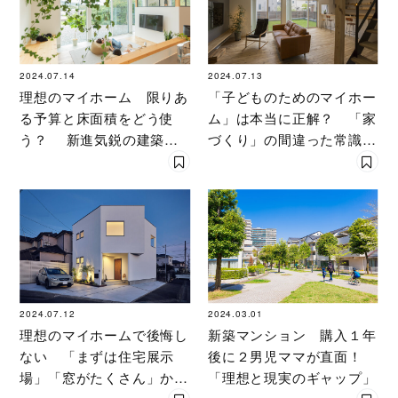
2024.07.14
2024.07.13
理想のマイホーム 限りあ
「子どものためのマイホー
る予算と床面積をどう使
ム」は本当に正解？ 「家
う？ 新進気鋭の建築家
づくり」の間違った常識を
が「寝室」や｢和室」の正
気鋭の建築家が解明
解を解説
2024.07.12
2024.03.01
理想のマイホームで後悔し
新築マンション 購入１年
ない 「まずは住宅展示
後に２男児ママが直面！
場」「窓がたくさん」から
「理想と現実のギャップ」