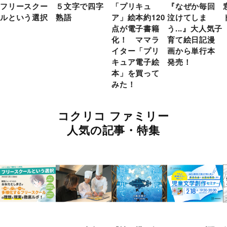
フリースクー
５文字で四字
「プリキュ
『なぜか毎回
ルという選択
熟語
ア」絵本約120
泣けてしま
点が電子書籍
う...』大人気子
化！ ママラ
育て絵日記漫
イター「プリ
画から単行本
キュア電子絵
発売！
本」を買って
みた！
コクリコ ファミリー
人気の記事・特集