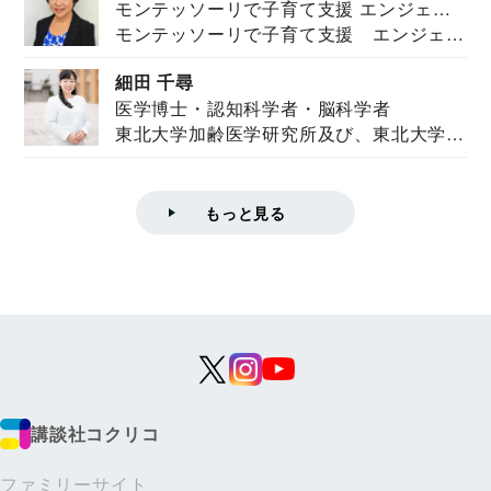
モンテッソーリで子育て支援 エンジェル
モンテッソーリで子育て支援 エンジェル
ズハウス研究所所長
ズハウス研究...
細田 千尋
医学博士・認知科学者・脳科学者
東北大学加齢医学研究所及び、東北大学大
学院情報科学...
もっと見る
講談社コクリコ
ファミリーサイト