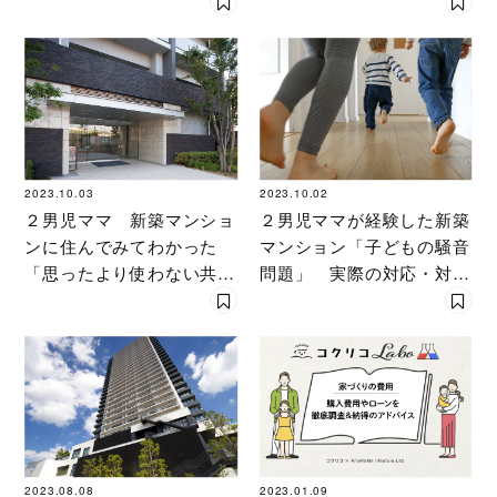
始まる「家づくりの罠」と
は？ 気鋭の建築家が解説
2023.10.03
2023.10.02
２男児ママ 新築マンショ
２男児ママが経験した新築
ンに住んでみてわかった
マンション「子どもの騒音
「思ったより使わない共用
問題」 実際の対応・対策
施設」
を紹介
2023.08.08
2023.01.09