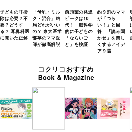
子どもの耳掃
「母乳・ミル
前頭葉の発達
約９割のママ
除は必要？不
ク・混合」結
ピークは10
が「つら
要？どうす
局どれがいい
代！ 脳科学
い！」と回
る？ 耳鼻科医
の？ 東大医学
的に子どもの
答 「読み聞
に聞いた正解
部卒のママ医
「ならいご
かせ」を楽し
師が徹底解説
と」を検証
くするアイデ
ア９選
コクリコおすすめ
Book & Magazine