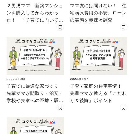
２男児ママ 新築マンショ
ママ友には聞けない！ 住
ンを購入してからわかっ
宅購入費用の不安、ローン
た！ 「子育てに向いてな
の実態を赤裸々調査
い間取り」とは
2023.01.08
2023.01.07
子育てに最適な家づくり
子育て家庭の住宅事情！
先輩ママが間取り・治安・
先輩ママが教える「こだわ
学校や実家への距離・騒音
り＆後悔」ポイント
問題などに助言