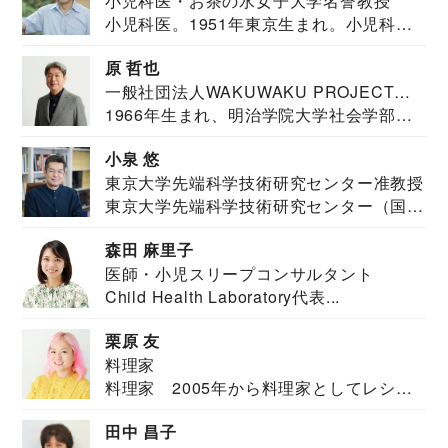
小児科医・お茶の水女子大学名誉教授
小児科医。1951年東京生まれ。小児科
医。東京大学...
原 哲也
一般社団法人WAKUWAKU PROJECT
1966年生まれ、明治学院大学社会学部福
JAPAN代表・言語聴覚士・社会福祉士
祉学科卒業...
小泉 悠
東京大学先端科学技術研究センター准教授
東京大学先端科学技術研究センター（国際
安全保障構想...
森田 麻里子
医師・小児スリープコンサルタント
Child Health Laboratory代表...
栗原 友
料理家
料理家 2005年から料理家としてレシピ
を紹介。東...
田中 昌子