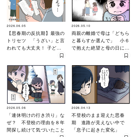
2026.06.05
2026.05.10
【思春期の反抗期】最強の
両親の離婚で母は「どちら
トリセツ 「うざい」と言
と暮らすか選んで」 小６
われても大丈夫！ 子ども
で抱えた絶望と母の日に知
の無視・やつあたりに振り
った真実
回されない親になる
2026.05.06
2026.04.13
「連休明けの行き渋り」な
不登校のまま迎えた思春
ぜ？ 不登校の理由を８年
期 進路が見えない中で
間探し続けて気づいたこと
「息子に起きた変化」