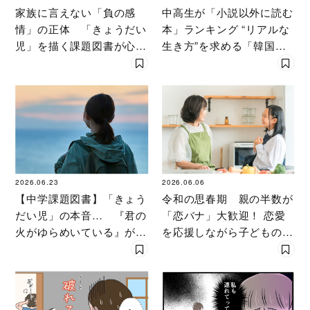
家族に言えない「負の感
中高生が「小説以外に読む
情」の正体 「きょうだい
本」ランキング “リアルな
児」を描く課題図書が心に
生き方”を求める「韓国エ
刺さる理由
ッセイ」が人気
2026.06.23
2026.06.06
【中学課題図書】「きょう
令和の思春期 親の半数が
だい児」の本音… 『君の
「恋バナ」大歓迎！ 恋愛
火がゆらめいている』が炙
を応援しながら子どもの
りだすヤングケアラーの葛
「性」と「安全」を守る工
藤
夫