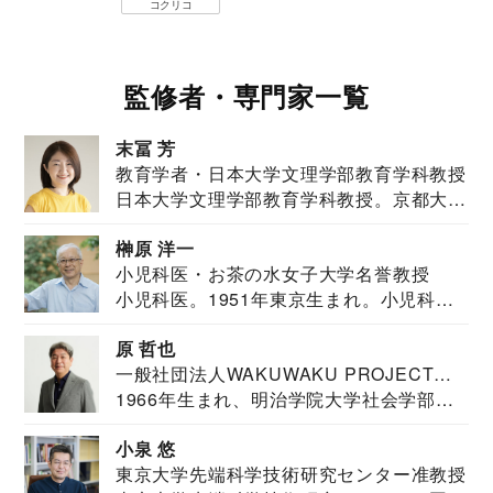
コクリコ
監修者・専門家一覧
末冨 芳
教育学者・日本大学文理学部教育学科教授
日本大学文理学部教育学科教授。京都大学
教育学部卒業...
榊原 洋一
小児科医・お茶の水女子大学名誉教授
小児科医。1951年東京生まれ。小児科
医。東京大学...
原 哲也
一般社団法人WAKUWAKU PROJECT
1966年生まれ、明治学院大学社会学部福
JAPAN代表・言語聴覚士・社会福祉士
祉学科卒業...
小泉 悠
東京大学先端科学技術研究センター准教授