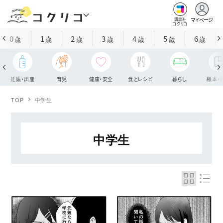
マイページ
講談社
コクリコ
0
1
2
3
4
5
6
歳
歳
歳
歳
歳
歳
歳
妊娠・出産
育児
健康・安全
食とレシピ
暮らし
絵本・
TOP
中学生
中学生