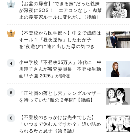
【お盆の帰省】“できる嫁“だった義妹
が深夜にSOS！ エアコンなし・肉禁
止の義実家ルールに変化が…〈後編〉
【不登校から医学部へ】中２で成績は
オール１「昼夜逆転」したわが子
を”夜遊び”に連れ出した母の気づき
小中学校「不登校35万人」時代に 中
川翔子さんが審査委員長「不登校生動
画甲子園 2026」が開催
「正社員の落とし穴」シングルマザー
を待っていた“魔の２年間”【後編】
【不登校のきっかけは先生でした】
「いつまで休むんですか？」追い詰め
られる母と息子《第６話》