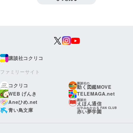
講談社コクリコ
ファミリーサイト
講談社の
コクリコ
動く図鑑MOVE
WEB げんき
TELEMAGA.net
講談社
Aneひめ.net
えほん通信
はやみねかおる FAN CLUB
青い鳥文庫
赤い夢学園