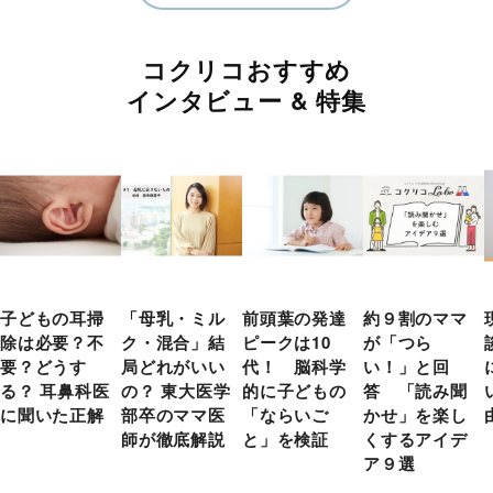
コクリコおすすめ
インタビュー & 特集
子どもの耳掃
「母乳・ミル
前頭葉の発達
約９割のママ
除は必要？不
ク・混合」結
ピークは10
が「つら
要？どうす
局どれがいい
代！ 脳科学
い！」と回
る？ 耳鼻科医
の？ 東大医学
的に子どもの
答 「読み聞
に聞いた正解
部卒のママ医
「ならいご
かせ」を楽し
師が徹底解説
と」を検証
くするアイデ
ア９選