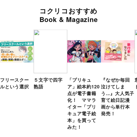
コクリコおすすめ
Book & Magazine
フリースクー
５文字で四字
「プリキュ
『なぜか毎回
ルという選択
熟語
ア」絵本約120
泣けてしま
点が電子書籍
う...』大人気子
化！ ママラ
育て絵日記漫
イター「プリ
画から単行本
キュア電子絵
発売！
本」を買って
みた！