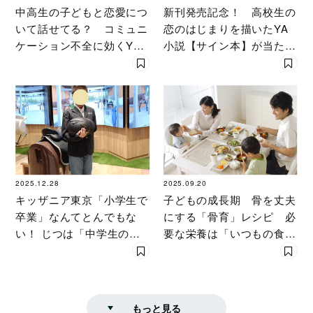
中高生の子どもと恋愛につ
新刊発売記念！ 高校生の
いて話せてる？ コミュニ
恋のはじまりを描いたYA
ケーション不全に効くYA
小説【サイン本】が当た
作品
る！
2025.12.28
2025.09.20
キッザニア東京「小学生で
子どもの成長期 骨を丈夫
卒業」なんてとんでもな
にする「骨育」レシピ 必
い！ じつは「中学生のキ
要な栄養は「いつもの食事
ャリア教育」にこそおすす
にちょい足し」でOK
めな理由を大解剖
〔整形外科医〕が伝授
もっと見る