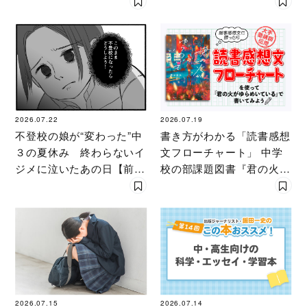
た」本当の理由【中編】
2026.07.22
2026.07.19
不登校の娘が“変わった”中
書き方がわかる「読書感想
３の夏休み 終わらないイ
文フローチャート」 中学
ジメに泣いたあの日【前
校の部課題図書『君の火が
編】
ゆらめいている』で〔大手
塾講師〕が実演！
2026.07.15
2026.07.14