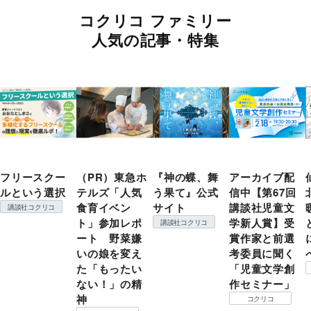
コクリコ ファミリー
人気の記事・特集
フリースクー
（PR）東急ホ
『神の蝶、舞
アーカイブ配
ルという選択
テルズ「人気
う果て』公式
信中【第67回
食育イベン
サイト
講談社児童文
講談社コクリコ
ト」参加レポ
学新人賞】受
講談社コクリコ
ート 野菜嫌
賞作家と前選
いの娘を変え
考委員に聞く
た「もったい
「児童文学創
ない！」の精
作セミナー」
神
コクリコ