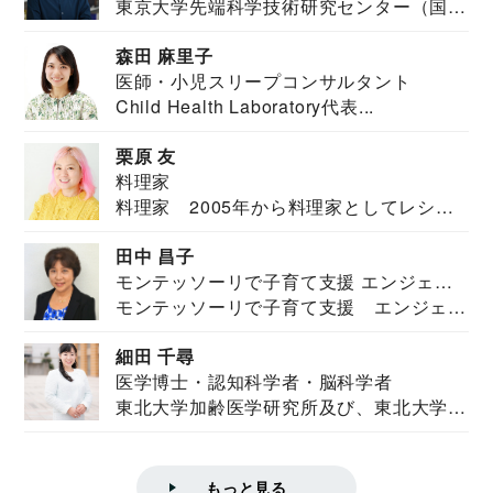
東京大学先端科学技術研究センター（国際
安全保障構想...
森田 麻里子
医師・小児スリープコンサルタント
Child Health Laboratory代表...
栗原 友
料理家
料理家 2005年から料理家としてレシピ
を紹介。東...
田中 昌子
モンテッソーリで子育て支援 エンジェル
モンテッソーリで子育て支援 エンジェル
ズハウス研究所所長
ズハウス研究...
細田 千尋
医学博士・認知科学者・脳科学者
東北大学加齢医学研究所及び、東北大学大
学院情報科学...
もっと見る