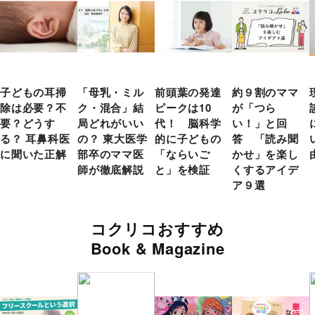
子どもの耳掃
「母乳・ミル
前頭葉の発達
約９割のママ
除は必要？不
ク・混合」結
ピークは10
が「つら
要？どうす
局どれがいい
代！ 脳科学
い！」と回
る？ 耳鼻科医
の？ 東大医学
的に子どもの
答 「読み聞
に聞いた正解
部卒のママ医
「ならいご
かせ」を楽し
師が徹底解説
と」を検証
くするアイデ
ア９選
コクリコおすすめ
Book & Magazine