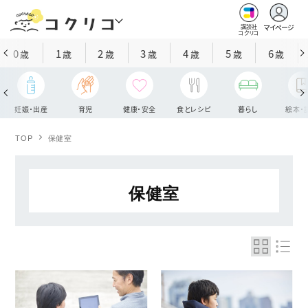
マイページ
講談社
コクリコ
0
1
2
3
4
5
6
歳
歳
歳
歳
歳
歳
歳
妊娠・出産
育児
健康・安全
食とレシピ
暮らし
絵本・
TOP
保健室
保健室