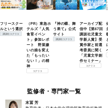
フリースクー
（PR）東急ホ
『神の蝶、舞
アーカイブ配
ルという選択
テルズ「人気
う果て』公式
信中【第67回
食育イベン
サイト
講談社児童文
講談社コクリコ
ト」参加レポ
学新人賞】受
講談社コクリコ
ート 野菜嫌
賞作家と前選
いの娘を変え
考委員に聞く
た「もったい
「児童文学創
ない！」の精
作セミナー」
神
コクリコ
コクリコ
監修者・専門家一覧
末冨 芳
教育学者・日本大学文理学部教育学科教授