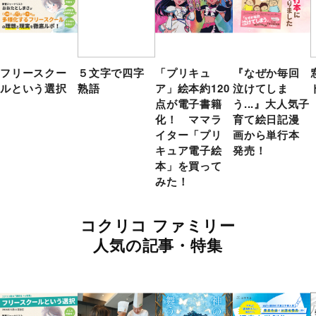
フリースクー
５文字で四字
「プリキュ
『なぜか毎回
ルという選択
熟語
ア」絵本約120
泣けてしま
点が電子書籍
う...』大人気子
化！ ママラ
育て絵日記漫
イター「プリ
画から単行本
キュア電子絵
発売！
本」を買って
みた！
コクリコ ファミリー
人気の記事・特集