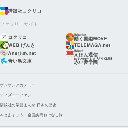
講談社コクリコ
ファミリーサイト
講談社の
コクリコ
動く図鑑MOVE
WEB げんき
TELEMAGA.net
講談社
Aneひめ.net
えほん通信
はやみねかおる FAN CLUB
青い鳥文庫
赤い夢学園
ボンボンアカデミー
ディズニーファン
講談社の学習まんが 日本の歴史
本とあそぼう 全国訪問おはなし隊