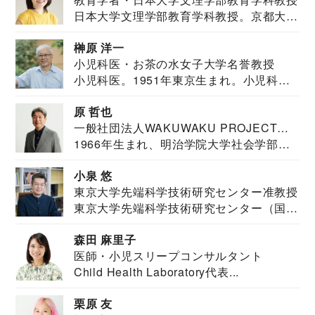
日本大学文理学部教育学科教授。京都大学
教育学部卒業...
榊原 洋一
小児科医・お茶の水女子大学名誉教授
小児科医。1951年東京生まれ。小児科
医。東京大学...
原 哲也
一般社団法人WAKUWAKU PROJECT
1966年生まれ、明治学院大学社会学部福
JAPAN代表・言語聴覚士・社会福祉士
祉学科卒業...
小泉 悠
東京大学先端科学技術研究センター准教授
東京大学先端科学技術研究センター（国際
安全保障構想...
森田 麻里子
医師・小児スリープコンサルタント
Child Health Laboratory代表...
栗原 友