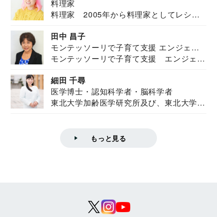
料理家
料理家 2005年から料理家としてレシピ
を紹介。東...
田中 昌子
モンテッソーリで子育て支援 エンジェル
モンテッソーリで子育て支援 エンジェル
ズハウス研究所所長
ズハウス研究...
細田 千尋
医学博士・認知科学者・脳科学者
東北大学加齢医学研究所及び、東北大学大
学院情報科学...
もっと見る