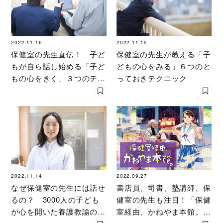
2022.11.16
2022.11.15
保健室の先生直伝！ 子ど
保健室の先生が教える「子
もが自ら話し始める「子ど
どもの心をみる」６つのと
もの心をきく」３つのテク
っておきテクニック
ニック
2022.11.14
2022.09.27
なぜ保健室の先生には話せ
書店員、司書、塾講師、保
るの？ 3000人の子ども
健室の先生も注目！「保健
が心を開いた養護教諭の会
室経由、かねやま本館。」