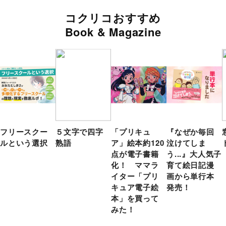
コクリコおすすめ
Book & Magazine
フリースクー
５文字で四字
「プリキュ
『なぜか毎回
ルという選択
熟語
ア」絵本約120
泣けてしま
点が電子書籍
う...』大人気子
化！ ママラ
育て絵日記漫
イター「プリ
画から単行本
キュア電子絵
発売！
本」を買って
みた！