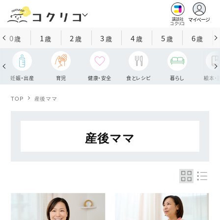
マイページ
講談社
コクリコ
0
1
2
3
4
5
6
歳
歳
歳
歳
歳
歳
歳
妊娠・出産
育児
健康・安全
食とレシピ
暮らし
絵本・
TOP
産後ママ
産後ママ