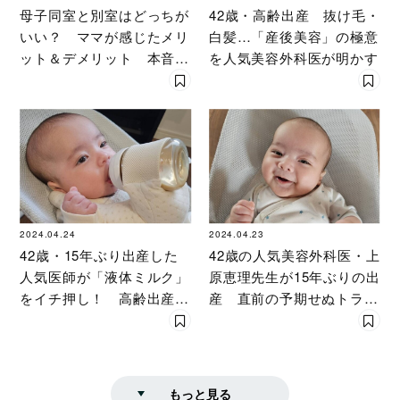
母子同室と別室はどっちが
42歳・高齢出産 抜け毛・
いい？ ママが感じたメリ
白髪…「産後美容」の極意
ット＆デメリット 本音を
を人気美容外科医が明かす
徹底調査
2024.04.24
2024.04.23
42歳・15年ぶり出産した
42歳の人気美容外科医・上
人気医師が「液体ミルク」
原恵理先生が15年ぶりの出
をイチ押し！ 高齢出産後
産 直前の予期せぬトラブ
を救った「最新育児グッ
ル！ 第２子出産時を明か
ズ」全公開
す
もっと見る