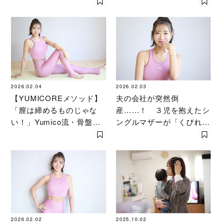
む「チーム授乳」を助産師
が伝授
2026.02.04
2026.02.03
【YUMICOREメソッド】
夫の会社が突然倒
「膣は締めるものじゃな
産……！ ３児を抱えたシ
い！」Yumico流・骨盤底
ングルマザーが「くびれ母
筋を整えるコツ
ちゃん」として起死回生す
る秘話
2026.02.02
2025.10.02