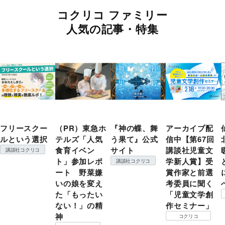
コクリコ ファミリー
人気の記事・特集
フリースクー
（PR）東急ホ
『神の蝶、舞
アーカイブ配
ルという選択
テルズ「人気
う果て』公式
信中【第67回
食育イベン
サイト
講談社児童文
講談社コクリコ
ト」参加レポ
学新人賞】受
講談社コクリコ
ート 野菜嫌
賞作家と前選
いの娘を変え
考委員に聞く
た「もったい
「児童文学創
ない！」の精
作セミナー」
神
コクリコ