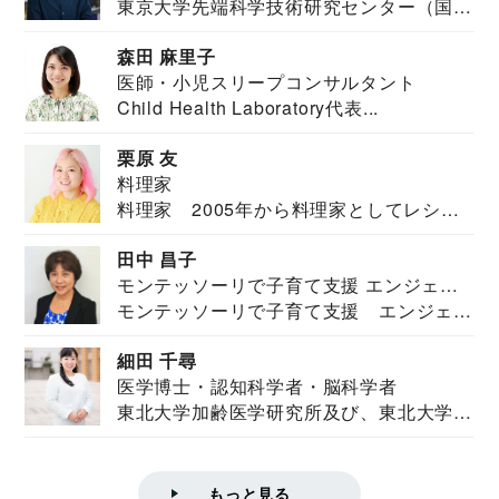
東京大学先端科学技術研究センター（国際
安全保障構想...
森田 麻里子
医師・小児スリープコンサルタント
Child Health Laboratory代表...
栗原 友
料理家
料理家 2005年から料理家としてレシピ
を紹介。東...
田中 昌子
モンテッソーリで子育て支援 エンジェル
モンテッソーリで子育て支援 エンジェル
ズハウス研究所所長
ズハウス研究...
細田 千尋
医学博士・認知科学者・脳科学者
東北大学加齢医学研究所及び、東北大学大
学院情報科学...
もっと見る