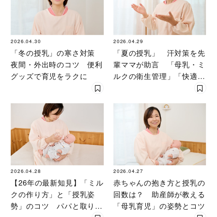
2026.04.30
2026.04.29
「冬の授乳」の寒さ対策
「夏の授乳」 汗対策を先
夜間・外出時のコツ 便利
輩ママが助言 「母乳・ミ
グッズで育児をラクに
ルクの衛生管理」「快適の
コツ」を助産師が伝授
2026.04.28
2026.04.27
【26年の最新知見】「ミル
赤ちゃんの抱き方と授乳の
クの作り方」と「授乳姿
回数は？ 助産師が教える
勢」のコツ パパと取り組
「母乳育児」の姿勢とコツ