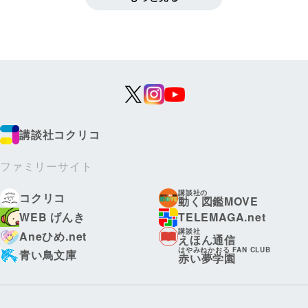
講談社コクリコ
ファミリーサイト
講談社の
コクリコ
動く図鑑MOVE
WEB げんき
TELEMAGA.net
講談社
Aneひめ.net
えほん通信
はやみねかおる FAN CLUB
青い鳥文庫
赤い夢学園