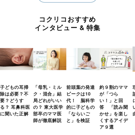
コクリコおすすめ
インタビュー & 特集
子どもの耳掃
「母乳・ミル
前頭葉の発達
約９割のママ
除は必要？不
ク・混合」結
ピークは10
が「つら
要？どうす
局どれがいい
代！ 脳科学
い！」と回
る？ 耳鼻科医
の？ 東大医学
的に子どもの
答 「読み聞
に聞いた正解
部卒のママ医
「ならいご
かせ」を楽し
師が徹底解説
と」を検証
くするアイデ
ア９選