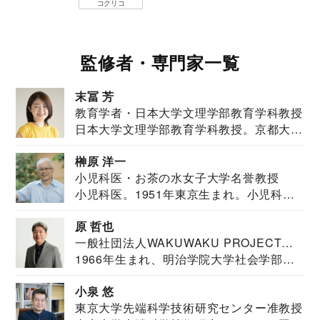
コクリコ
監修者・専門家一覧
末冨 芳
教育学者・日本大学文理学部教育学科教授
日本大学文理学部教育学科教授。京都大学
教育学部卒業...
榊原 洋一
小児科医・お茶の水女子大学名誉教授
小児科医。1951年東京生まれ。小児科
医。東京大学...
原 哲也
一般社団法人WAKUWAKU PROJECT
1966年生まれ、明治学院大学社会学部福
JAPAN代表・言語聴覚士・社会福祉士
祉学科卒業...
小泉 悠
東京大学先端科学技術研究センター准教授