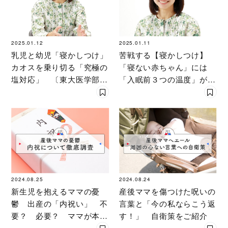
2025.01.12
2025.01.11
乳児と幼児「寝かしつけ」
苦戦する【寝かしつけ】
カオスを乗り切る「究極の
「寝ない赤ちゃん」には
塩対応」 〔東大医学部卒
「入眠前３つの温度」がカ
３児のママ医師が解説〕
ギ！ 〔東大医学部卒３児
のママ〕が対策を伝授
2024.08.25
2024.08.24
新生児を抱えるママの憂
産後ママを傷つけた呪いの
鬱 出産の「内祝い」 不
言葉と「今の私ならこう返
要？ 必要？ ママが本音
す！」 自衛策をご紹介
と実体験を明かした