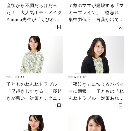
産後から不調だらけだっ
７割のママが経験する「マ
た！ 大人気ボディメイク
ミーブレイン」 物忘れ
Yumico先生が「くびれ母
集中力低下 言葉が出てこ
ちゃん」になった理由
ない…「産後脳」の実態
2025.01.14
2025.01.13
子どものねんねトラブル
「夜泣き」に怯えるパパマ
「早起きしすぎる」「寝起
マに朗報！ 子どもの「ね
きが悪い」対策とテクニッ
んねトラブル」対策あれこ
クを東大医学部卒医師ママ
れ 〔東大医学部卒医師マ
が伝授
マ〕が伝授！