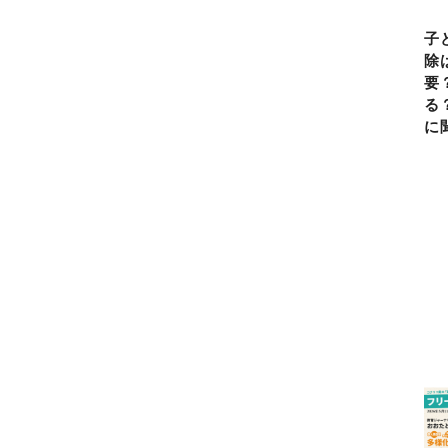
子
除
要
る
に