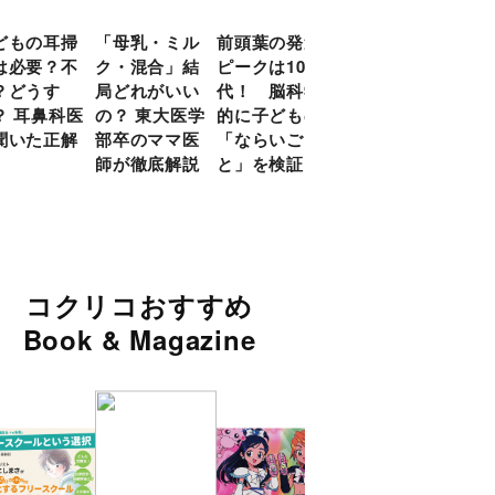
どもの耳掃
「母乳・ミル
前頭葉の発達
約９割のママ
現役
は必要？不
ク・混合」結
ピークは10
が「つら
談員
？どうす
局どれがいい
代！ 脳科学
い！」と回
に偏
？ 耳鼻科医
の？ 東大医学
的に子どもの
答 「読み聞
い」
聞いた正解
部卒のママ医
「ならいご
かせ」を楽し
由
師が徹底解説
と」を検証
くするアイデ
ア９選
コクリコおすすめ
Book & Magazine