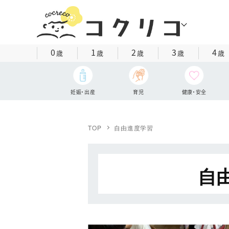
0
1
2
3
4
歳
歳
歳
歳
歳
妊娠・出産
育児
健康・安全
TOP
自由進度学習
自