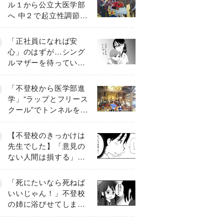
ル１から公立大医学部
へ 中２で起立性調節障
害「治るまで３年」の
診断 そのとき母は
「正社員になれば安
心」のはずが…シング
ルマザーを待ってい
た“魔の２年間”【前編】
「不登校から医学部進
学」“ラップとフリース
クール”でトンネルを脱
して高校受験へ〔元野
球少年の実話〕
【不登校のきっかけは
先生でした】「意見の
ない人間は損する」担
任の一言が苦しみに…
《第１話》
「死にたいなら死ねば
いいじゃん！」不登校
の姉に浴びせてしまっ
た言葉【番外編・後