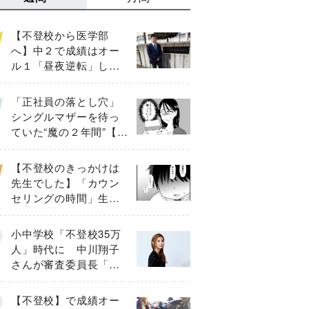
【不登校から医学部
へ】中２で成績はオー
ル１「昼夜逆転」した
わが子を”夜遊び”に連れ
出した母の気づき
「正社員の落とし穴」
シングルマザーを待っ
ていた“魔の２年間”【後
編】
【不登校のきっかけは
先生でした】「カウン
セリングの時間」生徒
の情報をバラしたの
は…《第２話》
小中学校「不登校35万
人」時代に 中川翔子
さんが審査委員長「不
登校生動画甲子園
2026」が開催
【不登校】で成績オー