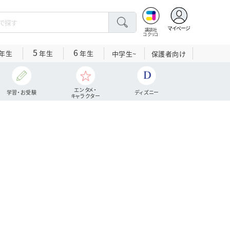
マイページ
講談社
コクリコ
5
6
年生
年生
年生
中学生~
保護者向け
エンタメ・
学習・お受験
ディズニー
キャラクター