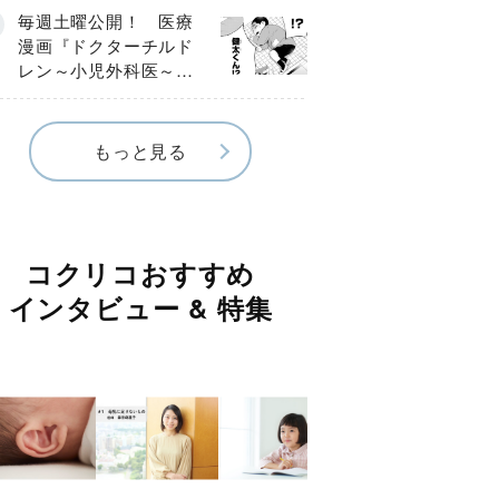
編】
毎週土曜公開！ 医療
漫画『ドクターチルド
レン～小児外科医～』
【Episode.４】
もっと見る
コクリコおすすめ
インタビュー & 特集