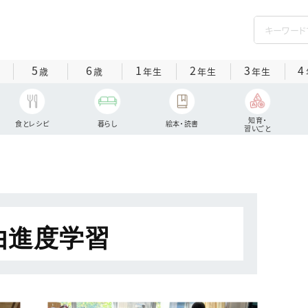
5
6
1
2
3
4
歳
歳
年生
年生
年生
知育・
食とレシピ
暮らし
絵本・読書
習いごと
由進度学習