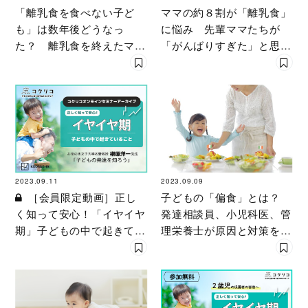
「離乳食を食べない子ど
ママの約８割が「離乳食」
も」は数年後どうなっ
に悩み 先輩ママたちが
た？ 離乳食を終えたママ
「がんばりすぎた」と思う
たちが明かした「本当のと
ワケ
ころ」
2023.09.11
2023.09.09
［会員限定動画］正し
子どもの「偏食」とは？
く知って安心！「イヤイヤ
発達相談員、小児科医、管
期」子どもの中で起きてい
理栄養士が原因と対策を解
ること
説