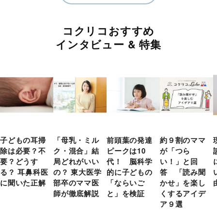
コクリコおすすめ
インタビュー & 特集
子どもの耳掃
「母乳・ミル
前頭葉の発達
約９割のママ
除は必要？不
ク・混合」結
ピークは10
が「つら
要？どうす
局どれがいい
代！ 脳科学
い！」と回
る？ 耳鼻科医
の？ 東大医学
的に子どもの
答 「読み聞
に聞いた正解
部卒のママ医
「ならいご
かせ」を楽し
師が徹底解説
と」を検証
くするアイデ
ア９選