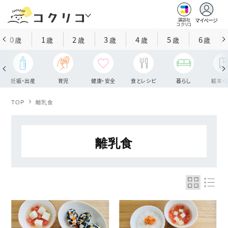
マイページ
講談社
コクリコ
0
1
2
3
4
5
6
歳
歳
歳
歳
歳
歳
歳
妊娠・出産
育児
健康・安全
食とレシピ
暮らし
絵本・
TOP
離乳食
離乳食