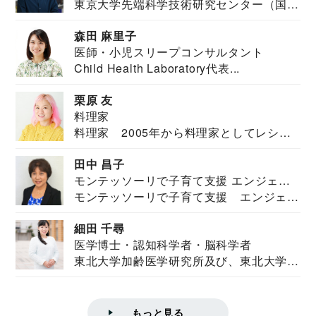
東京大学先端科学技術研究センター（国際
安全保障構想...
森田 麻里子
医師・小児スリープコンサルタント
Child Health Laboratory代表...
栗原 友
料理家
料理家 2005年から料理家としてレシピ
を紹介。東...
田中 昌子
モンテッソーリで子育て支援 エンジェル
モンテッソーリで子育て支援 エンジェル
ズハウス研究所所長
ズハウス研究...
細田 千尋
医学博士・認知科学者・脳科学者
東北大学加齢医学研究所及び、東北大学大
学院情報科学...
もっと見る