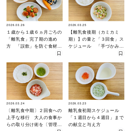
2026.03.26
2026.03.25
１歳から１歳６ヵ月ごろの
【離乳食後期（カミカミ
「離乳食」完了期の進め
期）】の量と「３回食」ス
方 「誤飲」を防ぐ食材の
ケジュール 「手づかみ食
切り方と工夫
べ」の始め方を専門家が伝
授
2026.03.24
2026.03.23
〔離乳食中期〕２回食への
離乳食初期スケジュール
上手な移行 大人の食事か
「１週目から４週目」まで
らの取り分け術を〔管理栄
の献立と与え方