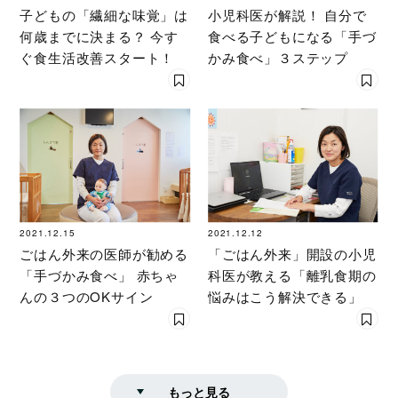
子どもの「繊細な味覚」は
小児科医が解説！ 自分で
何歳までに決まる？ 今す
食べる子どもになる「手づ
ぐ食生活改善スタート！
かみ食べ」３ステップ
2021.12.15
2021.12.12
ごはん外来の医師が勧める
「ごはん外来」開設の小児
「手づかみ食べ」 赤ちゃ
科医が教える「離乳食期の
んの３つのOKサイン
悩みはこう解決できる」
もっと見る