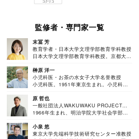
コクリコ
監修者・専門家一覧
末冨 芳
教育学者・日本大学文理学部教育学科教授
日本大学文理学部教育学科教授。京都大学
教育学部卒業...
榊原 洋一
小児科医・お茶の水女子大学名誉教授
小児科医。1951年東京生まれ。小児科
医。東京大学...
原 哲也
一般社団法人WAKUWAKU PROJECT
1966年生まれ、明治学院大学社会学部福
JAPAN代表・言語聴覚士・社会福祉士
祉学科卒業...
小泉 悠
東京大学先端科学技術研究センター准教授