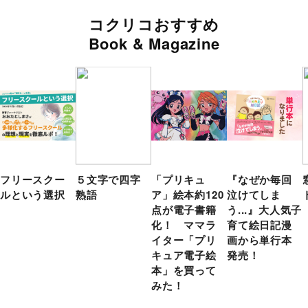
コクリコおすすめ
Book & Magazine
フリースクー
５文字で四字
「プリキュ
『なぜか毎回
ルという選択
熟語
ア」絵本約120
泣けてしま
点が電子書籍
う...』大人気子
化！ ママラ
育て絵日記漫
イター「プリ
画から単行本
キュア電子絵
発売！
本」を買って
みた！