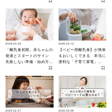
養士〕が伝授
2026.03.22
2025.02.12
「離乳食初期」赤ちゃんの
【ベビー用離乳食】が簡単
発達とスタートのサイン
＆おいしくできる 本当に
失敗しない準備・始め方・
便利な「子育て家電」
進め方〔管理栄養士〕が伝
BEST３！〔専門家のおす
授
すめ〕
2025.02.07
2025.02.06