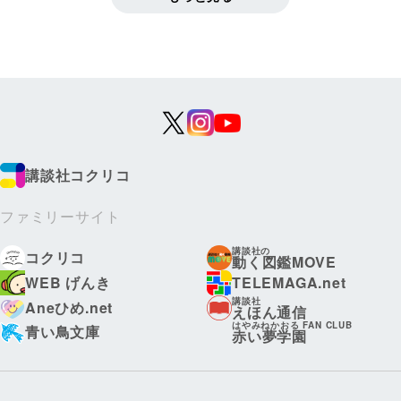
講談社コクリコ
ファミリーサイト
講談社の
コクリコ
動く図鑑MOVE
WEB げんき
TELEMAGA.net
講談社
Aneひめ.net
えほん通信
はやみねかおる FAN CLUB
青い鳥文庫
赤い夢学園