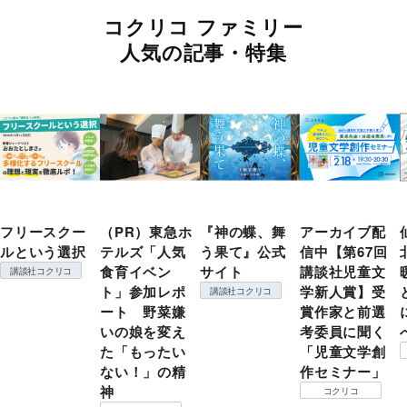
コクリコ ファミリー
人気の記事・特集
フリースクー
（PR）東急ホ
『神の蝶、舞
アーカイブ配
ルという選択
テルズ「人気
う果て』公式
信中【第67回
食育イベン
サイト
講談社児童文
講談社コクリコ
ト」参加レポ
学新人賞】受
講談社コクリコ
ート 野菜嫌
賞作家と前選
いの娘を変え
考委員に聞く
た「もったい
「児童文学創
ない！」の精
作セミナー」
神
コクリコ